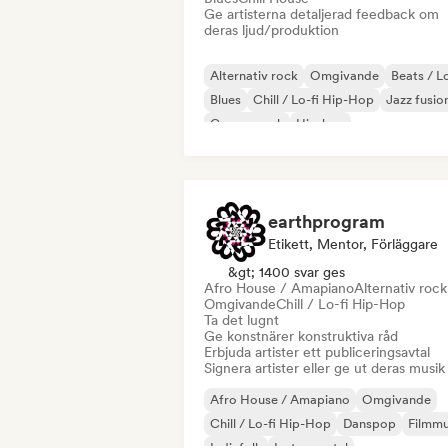
Ge artisterna detaljerad feedback om
deras ljud/produktion
Alternativ rock
Omgivande
Beats / Lo
Blues
Chill / Lo-fi Hip-Hop
Jazz fusio
Garage rock
Hip-hop
earthprogram
Etikett, Mentor, Förläggare
&gt; 1400 svar ges
Afro House / Amapiano
Alternativ rock
Omgivande
Chill / Lo-fi Hip-Hop
Ta det lugnt
Ge konstnärer konstruktiva råd
Erbjuda artister ett publiceringsavtal
Signera artister eller ge ut deras musik
Afro House / Amapiano
Omgivande
Chill / Lo-fi Hip-Hop
Danspop
Filmmu
Indiefolk
Instrumental