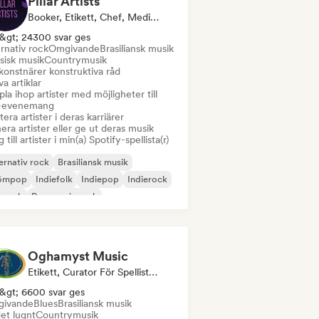
Pillar Artists
Booker, Etikett, Chef, Media Outlet/Journalist, Mentor, Curator För Spellistor
&gt; 24300 svar ges
rnativ rock
Omgivande
Brasiliansk musik
sisk musik
Countrymusik
konstnärer konstruktiva råd
va artiklar
la ihop artister med möjligheter till
e-evenemang
era artister i deras karriärer
era artister eller ge ut deras musik
 till artister i min(a) Spotify-spellista(r)
ernativ rock
Brasiliansk musik
ömpop
Indiefolk
Indiepop
Indierock
prock
Progressiv rock
Oghamyst Music
Etikett, Curator För Spellistor, Ljudexpert
&gt; 6600 svar ges
ivande
Blues
Brasiliansk musik
et lugnt
Countrymusik