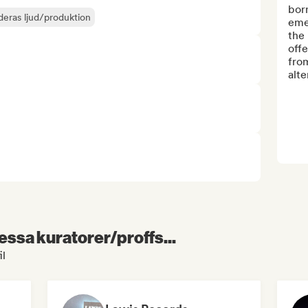
born
deras ljud/produktion
emer
the 
offe
fro
alte
essa kuratorer/proffs...
il