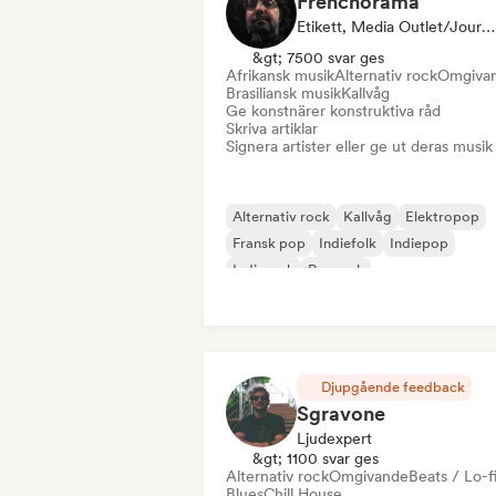
Frenchorama
Etikett, Media Outlet/Journalist, Mentor
&gt; 7500 svar ges
Afrikansk musik
Alternativ rock
Omgiva
Brasiliansk musik
Kallvåg
Ge konstnärer konstruktiva råd
Skriva artiklar
Signera artister eller ge ut deras musik
Alternativ rock
Kallvåg
Elektropop
Fransk pop
Indiefolk
Indiepop
Indierock
Poprock
Djupgående feedback
Sgravone
Ljudexpert
&gt; 1100 svar ges
Alternativ rock
Omgivande
Beats / Lo-f
Blues
Chill House