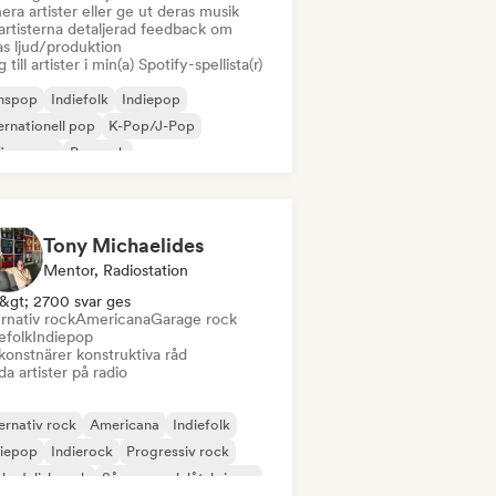
era artister eller ge ut deras musik
artisterna detaljerad feedback om
as ljud/produktion
 till artister i min(a) Spotify-spellista(r)
nspop
Indiefolk
Indiepop
ernationell pop
K-Pop/J-Pop
i sovrum
Poprock
gare och låtskrivare
Tony Michaelides
Mentor, Radiostation
&gt; 2700 svar ges
rnativ rock
Americana
Garage rock
efolk
Indiepop
konstnärer konstruktiva råd
a artister på radio
ernativ rock
Americana
Indiefolk
diepop
Indierock
Progressiv rock
kedelisk rock
Sångare och låtskrivare