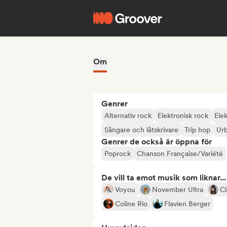
Om
Genrer
Alternativ rock
Elektronisk rock
Ele
Sångare och låtskrivare
Trip hop
Ur
Genrer de också är öppna för
Poprock
Chanson Française/Variété
De vill ta emot musik som liknar...
Voyou
November Ultra
Cl
Coline Rio
Flavien Berger