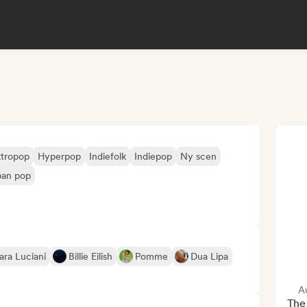
ktropop
Hyperpop
Indiefolk
Indiepop
Ny scen
ban pop
ara Luciani
Billie Eilish
Pomme
Dua Lipa
Au
The