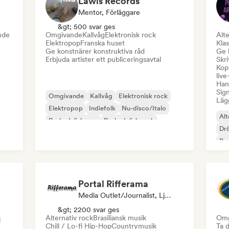
Lawis Records
Mentor, Förläggare
&gt; 500 svar ges
nde
Omgivande
Kallvåg
Elektronisk rock
Alte
Elektropop
Franska huset
Klas
Ge konstnärer konstruktiva råd
Ge 
Erbjuda artister ett publiceringsavtal
Skri
Kopp
liv
Hant
Sign
Omgivande
Kallvåg
Elektronisk rock
Lägg
Elektropop
Indiefolk
Nu-disco/Italo
Alt
Psykedelisk pop
Psykedelisk rock
Dr
Po
Portal Rifferama
Media Outlet/Journalist, Ljudexpert
&gt; 2200 svar ges
Alternativ rock
Brasiliansk musik
Omg
i
Chill / Lo-fi Hip-Hop
Countrymusik
Ta d