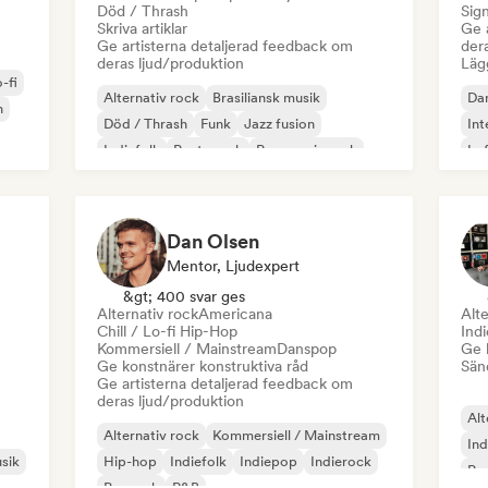
Död / Thrash
Sign
Skriva artiklar
Ge 
Ge artisterna detaljerad feedback om
der
deras ljud/produktion
Lägg
-fi
Alternativ rock
Brasiliansk musik
Da
n
Död / Thrash
Funk
Jazz fusion
Int
Indiefolk
Posta rock
Progressiv rock
Lof
Sån
Dan Olsen
Mentor, Ljudexpert
&gt; 400 svar ges
Alternativ rock
Americana
Alte
Chill / Lo-fi Hip-Hop
Indi
Kommersiell / Mainstream
Danspop
Ge 
Ge konstnärer konstruktiva råd
Sänd
Ge artisterna detaljerad feedback om
deras ljud/produktion
Alt
Alternativ rock
Kommersiell / Mainstream
In
sik
Hip-hop
Indiefolk
Indiepop
Indierock
Psy
Poprock
R&B