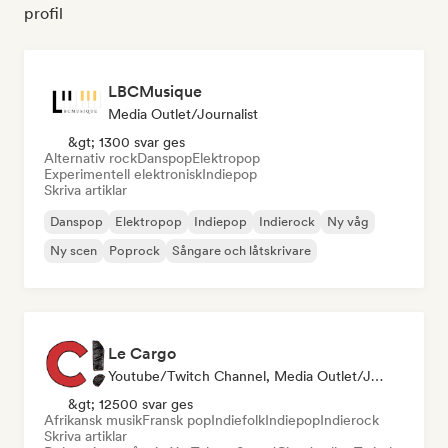
profil
LBCMusique
Media Outlet/Journalist
&gt; 1300 svar ges
Alternativ rock
Danspop
Elektropop
Experimentell elektronisk
Indiepop
Skriva artiklar
Danspop
Elektropop
Indiepop
Indierock
Ny våg
Ny scen
Poprock
Sångare och låtskrivare
Le Cargo
Youtube/Twitch Channel, Media Outlet/Journalist
&gt; 12500 svar ges
Afrikansk musik
Fransk pop
Indiefolk
Indiepop
Indierock
Skriva artiklar