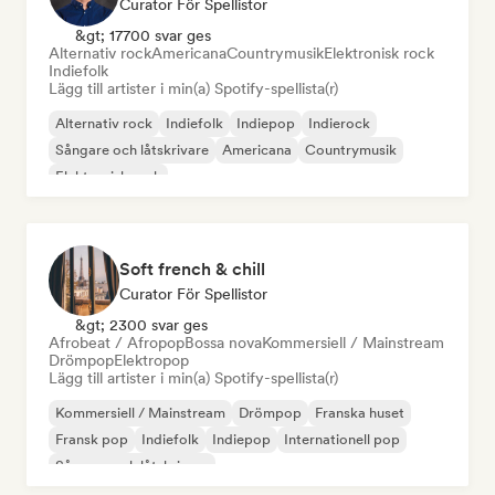
Curator För Spellistor
&gt; 17700 svar ges
Alternativ rock
Americana
Countrymusik
Elektronisk rock
Indiefolk
Lägg till artister i min(a) Spotify-spellista(r)
Alternativ rock
Indiefolk
Indiepop
Indierock
Sångare och låtskrivare
Americana
Countrymusik
Elektronisk rock
Soft french & chill
Curator För Spellistor
&gt; 2300 svar ges
Afrobeat / Afropop
Bossa nova
Kommersiell / Mainstream
Drömpop
Elektropop
Lägg till artister i min(a) Spotify-spellista(r)
Kommersiell / Mainstream
Drömpop
Franska huset
Fransk pop
Indiefolk
Indiepop
Internationell pop
Sångare och låtskrivare