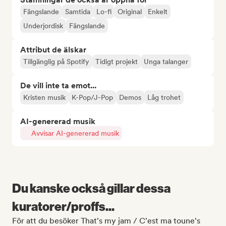
Fängslande
Samtida
Lo-fi
Original
Enkelt
Underjordisk
Fängslande
Attribut de älskar
Tillgänglig på Spotify
Tidigt projekt
Unga talanger
De vill inte ta emot...
Kristen musik
K-Pop/J-Pop
Demos
Låg trohet
AI-genererad musik
Avvisar AI-genererad musik
Du kanske också gillar dessa
kuratorer/proffs...
För att du besöker That's my jam / C'est ma toune's