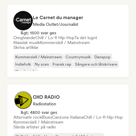
Le Carnet du manager
Media Outlet/Journalist
&gt; 1500 svar ges
Omgivande
Chill / Lo-fi Hip-Hop
Ta det lugnt
Klassisk musik
Kommersiell / Mainstream
Skriva artiklar
Kommersiell / Mainstream
Countrymusik
Danspop
Indiefolk
Ny scen
Fransk rap
Sångare och låtskrivare
Omgivande
OXO RADIO
Radiostation
&gt; 4800 svar ges
Alternativ rock
Blues
Canzone Italiana
Chill / Lo-fi Hip-Hop
Kommersiell / Mainstream
Sända artister på radio