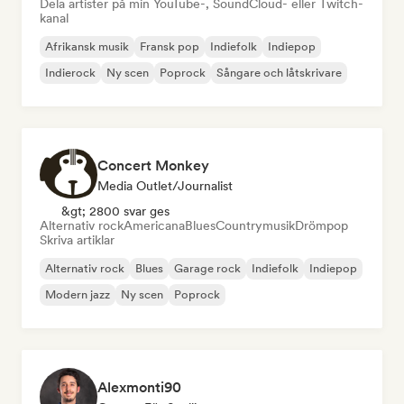
Dela artister på min YouTube-, SoundCloud- eller Twitch-
kanal
Afrikansk musik
Fransk pop
Indiefolk
Indiepop
Indierock
Ny scen
Poprock
Sångare och låtskrivare
Concert Monkey
Media Outlet/Journalist
&gt; 2800 svar ges
Alternativ rock
Americana
Blues
Countrymusik
Drömpop
Skriva artiklar
Alternativ rock
Blues
Garage rock
Indiefolk
Indiepop
Modern jazz
Ny scen
Poprock
Alexmonti90