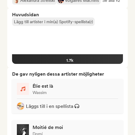
Alexandra Streliski
Vulgaires Machins
Se alla +2
Huvudsidan
Lägg till artister i min(a) Spotify-spellista(r)
1.7k
De gav nyligen dessa artister möjligheter
Élie est là
Wassim
Läggs till i en spellista
Moitié de moi
Domí