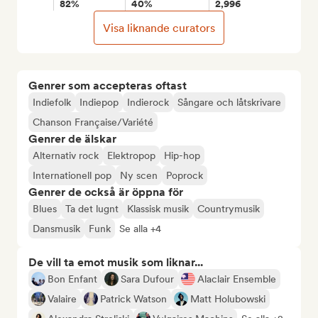
82%
40%
2,996
Visa liknande curators
Genrer som accepteras oftast
Indiefolk
Indiepop
Indierock
Sångare och låtskrivare
Chanson Française/Variété
Genrer de älskar
Alternativ rock
Elektropop
Hip-hop
Internationell pop
Ny scen
Poprock
Genrer de också är öppna för
Blues
Ta det lugnt
Klassisk musik
Countrymusik
Dansmusik
Funk
Se alla +4
De vill ta emot musik som liknar...
Bon Enfant
Sara Dufour
Alaclair Ensemble
Valaire
Patrick Watson
Matt Holubowski