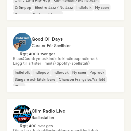
Chill / Lo-fi Hip-Hop
Kommersiell / Mainstream
Drömpop
Electro Jazz / Nu Jazz
Indiefolk
Ny scen
Poprock
Psykedelisk pop
Good Ol' Days
Curator För Spellistor
&gt; 4000 svar ges
Blues
Countrymusik
Indiefolk
Indiepop
Indierock
Lägg till artister i min(a) Spotify-spellista(r)
Indiefolk
Indiepop
Indierock
Ny scen
Poprock
Sångare och låtskrivare
Chanson Française/Variété
Blues
Clim Radio Live
Radiostation
&gt; 400 svar ges
Disco
Jazz fusion
Hip-hop
House-musik
Indiefolk