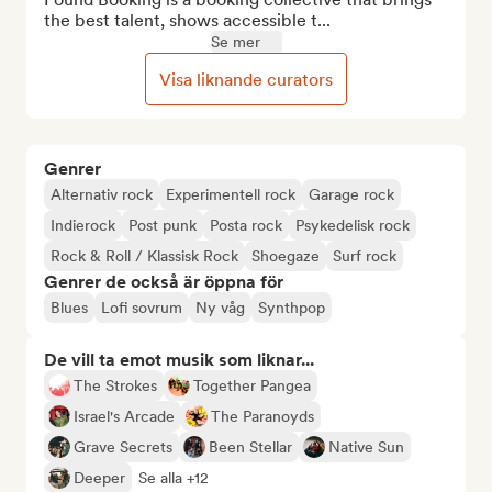
the best talent, shows accessible t...
Se mer
Visa liknande curators
Genrer
Alternativ rock
Experimentell rock
Garage rock
Indierock
Post punk
Posta rock
Psykedelisk rock
Rock & Roll / Klassisk Rock
Shoegaze
Surf rock
Genrer de också är öppna för
Blues
Lofi sovrum
Ny våg
Synthpop
De vill ta emot musik som liknar...
The Strokes
Together Pangea
Israel's Arcade
The Paranoyds
Grave Secrets
Been Stellar
Native Sun
Deeper
Se alla +12