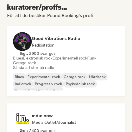
kuratorer/proffs...
För att du besöker Pound Booking's profil
Good Vibrations Radio
Radiostation
&gt; 2900 svar ges
Blues
Elektronisk rock
Experimentell rock
Funk
Garage rock
Sända artister på radio
Blues
Experimentell rock
Garage rock
Hårdrock
Indierock
Progressiv rock
Psykedelisk rock
Rock & Roll / Klassisk Rock
indie now
Media Outlet/Journalist
&gt; 2400 svar ges