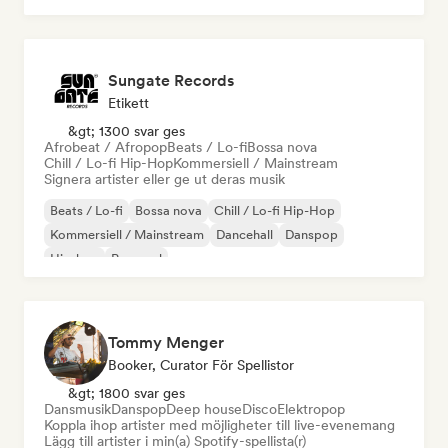
Sungate Records
Etikett
&gt; 1300 svar ges
Afrobeat / Afropop
Beats / Lo-fi
Bossa nova
Chill / Lo-fi Hip-Hop
Kommersiell / Mainstream
Signera artister eller ge ut deras musik
Beats / Lo-fi
Bossa nova
Chill / Lo-fi Hip-Hop
Kommersiell / Mainstream
Dancehall
Danspop
Hip-hop
Pop soul
Tommy Menger
Booker, Curator För Spellistor
&gt; 1800 svar ges
Dansmusik
Danspop
Deep house
Disco
Elektropop
Koppla ihop artister med möjligheter till live-evenemang
Lägg till artister i min(a) Spotify-spellista(r)