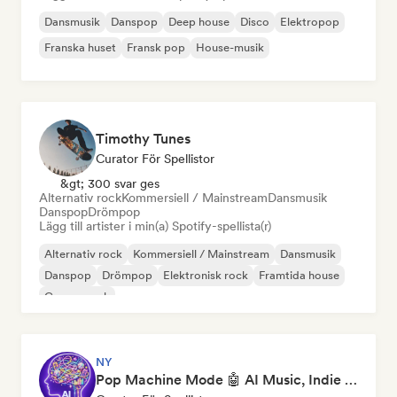
Dansmusik
Danspop
Deep house
Disco
Elektropop
Franska huset
Fransk pop
House-musik
Timothy Tunes
Curator För Spellistor
&gt; 300 svar ges
Alternativ rock
Kommersiell / Mainstream
Dansmusik
Danspop
Drömpop
Lägg till artister i min(a) Spotify-spellista(r)
Alternativ rock
Kommersiell / Mainstream
Dansmusik
Danspop
Drömpop
Elektronisk rock
Framtida house
Garage rock
NY
Pop Machine Mode 🤖 AI Music, Indie Pop & Dream Pop