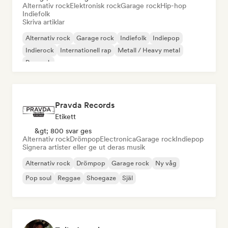
Alternativ rock
Elektronisk rock
Garage rock
Hip-hop
Indiefolk
Skriva artiklar
Alternativ rock
Garage rock
Indiefolk
Indiepop
Indierock
Internationell rap
Metall / Heavy metal
Poprock
Pravda Records
Etikett
&gt; 800 svar ges
Alternativ rock
Drömpop
Electronica
Garage rock
Indiepop
Signera artister eller ge ut deras musik
Alternativ rock
Drömpop
Garage rock
Ny våg
Pop soul
Reggae
Shoegaze
Själ