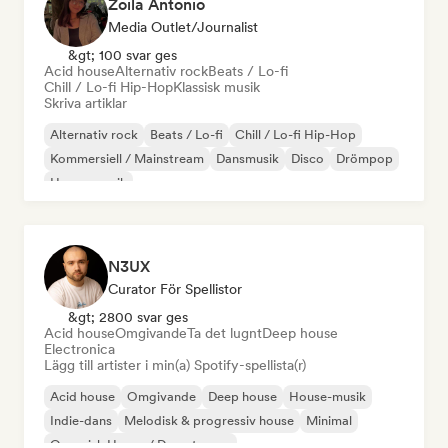
Zoila Antonio
Media Outlet/Journalist
&gt; 100 svar ges
Acid house
Alternativ rock
Beats / Lo-fi
Chill / Lo-fi Hip-Hop
Klassisk musik
Skriva artiklar
Alternativ rock
Beats / Lo-fi
Chill / Lo-fi Hip-Hop
Kommersiell / Mainstream
Dansmusik
Disco
Drömpop
House-musik
N3UX
Curator För Spellistor
&gt; 2800 svar ges
Acid house
Omgivande
Ta det lugnt
Deep house
Electronica
Lägg till artister i min(a) Spotify-spellista(r)
Acid house
Omgivande
Deep house
House-musik
Indie-dans
Melodisk & progressiv house
Minimal
Organisk House / Downtempo