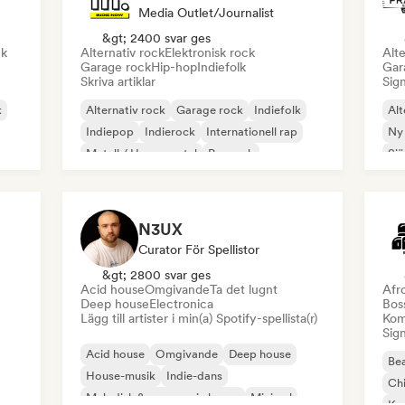
Media Outlet/Journalist
&gt; 2400 svar ges
ck
Alternativ rock
Elektronisk rock
Alte
Garage rock
Hip-hop
Indiefolk
Gar
Skriva artiklar
Sign
k
Alternativ rock
Garage rock
Indiefolk
Alt
Indiepop
Indierock
Internationell rap
Ny
Metall / Heavy metal
Poprock
Sjä
N3UX
Curator För Spellistor
&gt; 2800 svar ges
Acid house
Omgivande
Ta det lugnt
Afr
Deep house
Electronica
Bos
Lägg till artister i min(a) Spotify-spellista(r)
Kom
Sign
Acid house
Omgivande
Deep house
Bea
House-musik
Indie-dans
Chi
Melodisk & progressiv house
Minimal
Kom