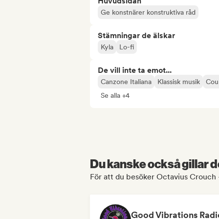
Huvudsidan
Ge konstnärer konstruktiva råd
Stämningar de älskar
Kyla
Lo-fi
De vill inte ta emot...
Canzone Italiana
Klassisk musik
Cou
Se alla +4
Du kanske också gillar d
För att du besöker Octavius Crouch -
Good Vibrations Radi