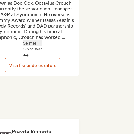
wn as Doc Ock, Octavius Crouch 
urrently the senior client manager 
 A&R at Symphonic. He oversees 
mmy Award winner Dallas Austin’s 
dy Records’ and DAD partnership 
ymphonic. During his time at 
phonic, Crouch has worked ...
Se mer
Givna svar
44
Visa liknande curators
Pravda Records