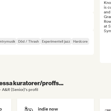
Kno
is c
and
Gra
Row
at S
Sym
ntrymusik
Död / Thrash
Experimentell jazz
Hardcore
essa kuratorer/proffs...
 A&R (Senior)'s profil
o
indie now