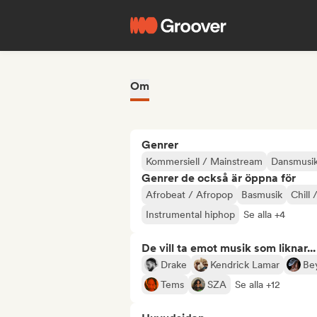
Om
Genrer
Kommersiell / Mainstream
Dansmusi
Genrer de också är öppna för
Afrobeat / Afropop
Basmusik
Chill 
Instrumental hiphop
Se alla +4
De vill ta emot musik som liknar...
Drake
Kendrick Lamar
Be
Tems
SZA
Se alla +12