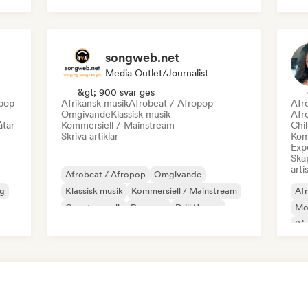
Organisk House / Downtempo
Da
songweb.net
Media Outlet/Journalist
&gt; 900 svar ges
epop
Afrikansk musik
Afrobeat / Afropop
Afr
Omgivande
Klassisk musik
Afr
åtar
Kommersiell / Mainstream
Chil
Skriva artiklar
Kom
Expe
Skap
arti
Afrobeat / Afropop
Omgivande
g
Klassisk musik
Kommersiell / Mainstream
Af
Countrymusik
Danspop
Drill/Jersey
Mo
Hip-hop
Sån