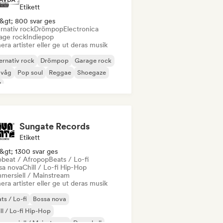
Etikett
&gt; 800 svar ges
rnativ rock
Drömpop
Electronica
age rock
Indiepop
era artister eller ge ut deras musik
ernativ rock
Drömpop
Garage rock
 våg
Pop soul
Reggae
Shoegaze
l
Sungate Records
Etikett
&gt; 1300 svar ges
obeat / Afropop
Beats / Lo-fi
sa nova
Chill / Lo-fi Hip-Hop
mersiell / Mainstream
era artister eller ge ut deras musik
ts / Lo-fi
Bossa nova
ll / Lo-fi Hip-Hop
mersiell / Mainstream
Dancehall