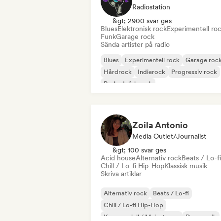
Radiostation
&gt; 2900 svar ges
Blues
Elektronisk rock
Experimentell ro
Funk
Garage rock
Sända artister på radio
Blues
Experimentell rock
Garage roc
Hårdrock
Indierock
Progressiv rock
Psykedelisk rock
Rock & Roll / Klassisk Rock
Zoila Antonio
Media Outlet/Journalist
&gt; 100 svar ges
Acid house
Alternativ rock
Beats / Lo-fi
Chill / Lo-fi Hip-Hop
Klassisk musik
Skriva artiklar
Alternativ rock
Beats / Lo-fi
Chill / Lo-fi Hip-Hop
Kommersiell / Mainstream
Dansmusik