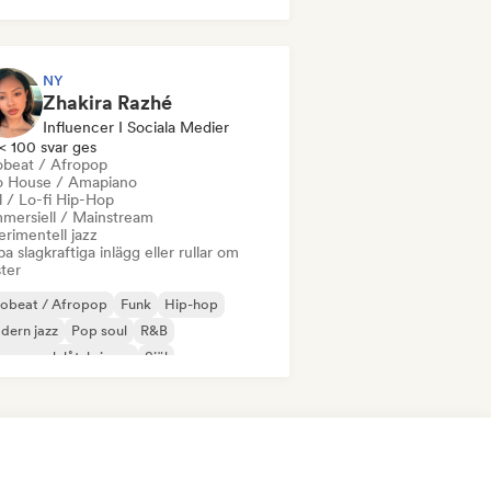
nspop
Hip-hop
Pop soul
NY
Zhakira Razhé
Influencer I Sociala Medier
< 100 svar ges
obeat / Afropop
o House / Amapiano
l / Lo-fi Hip-Hop
mersiell / Mainstream
rimentell jazz
a slagkraftiga inlägg eller rullar om
ster
robeat / Afropop
Funk
Hip-hop
dern jazz
Pop soul
R&B
gare och låtskrivare
Själ