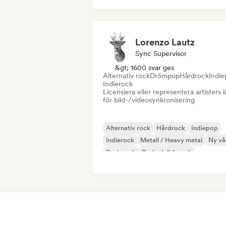
Disco
Drömpop
House-musik
Lorenzo Lautz
Sync Supervisor
&gt; 1600 svar ges
Alternativ rock
Drömpop
Hårdrock
Indi
Indierock
Licensiera eller representera artisters l
för bild-/videosynkronisering
Alternativ rock
Hårdrock
Indiepop
Indierock
Metall / Heavy metal
Ny vå
Post punk
Psykedelisk rock