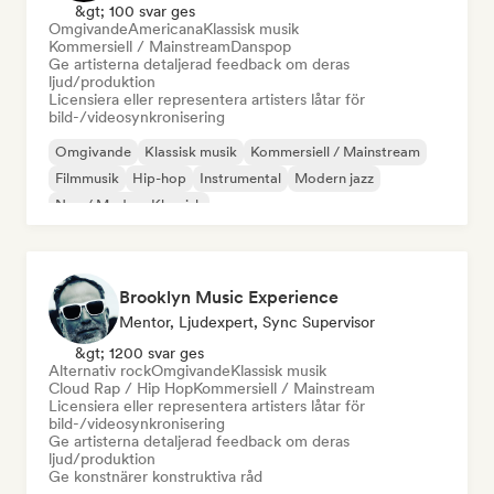
&gt; 100 svar ges
Omgivande
Americana
Klassisk musik
Kommersiell / Mainstream
Danspop
Ge artisterna detaljerad feedback om deras
ljud/produktion
Licensiera eller representera artisters låtar för
bild-/videosynkronisering
Omgivande
Klassisk musik
Kommersiell / Mainstream
Filmmusik
Hip-hop
Instrumental
Modern jazz
Neo / Modern Klassisk
Brooklyn Music Experience
Mentor, Ljudexpert, Sync Supervisor
&gt; 1200 svar ges
Alternativ rock
Omgivande
Klassisk musik
Cloud Rap / Hip Hop
Kommersiell / Mainstream
Licensiera eller representera artisters låtar för
bild-/videosynkronisering
Ge artisterna detaljerad feedback om deras
ljud/produktion
Ge konstnärer konstruktiva råd