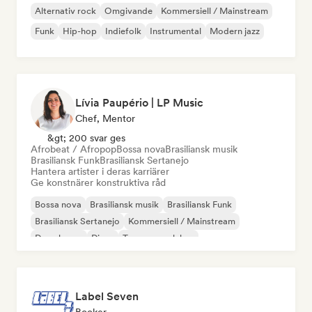
Alternativ rock
Omgivande
Kommersiell / Mainstream
Funk
Hip-hop
Indiefolk
Instrumental
Modern jazz
Lívia Paupério | LP Music
Chef, Mentor
&gt; 200 svar ges
Afrobeat / Afropop
Bossa nova
Brasiliansk musik
Brasiliansk Funk
Brasiliansk Sertanejo
Hantera artister i deras karriärer
Ge konstnärer konstruktiva råd
Bossa nova
Brasiliansk musik
Brasiliansk Funk
Brasiliansk Sertanejo
Kommersiell / Mainstream
Deep house
Disco
Trummor och bas
Label Seven