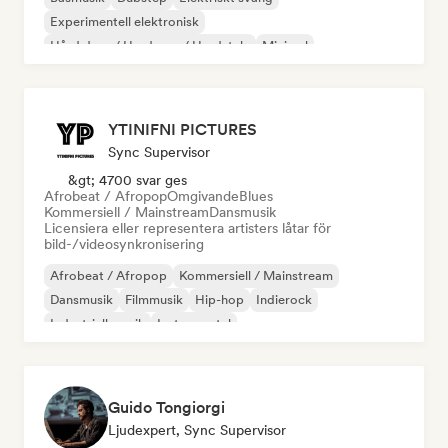
Experimentell elektronisk
Hård dans / Hardcore / Hardstyle
Minimal
Nu-disco/Italo
Synthwave
YTINIFNI PICTURES
Sync Supervisor
&gt; 4700 svar ges
Afrobeat / Afropop
Omgivande
Blues
Kommersiell / Mainstream
Dansmusik
Licensiera eller representera artisters låtar för
bild-/videosynkronisering
Afrobeat / Afropop
Kommersiell / Mainstream
Dansmusik
Filmmusik
Hip-hop
Indierock
Industriell musik
Instrumental
Guido Tongiorgi
Ljudexpert, Sync Supervisor