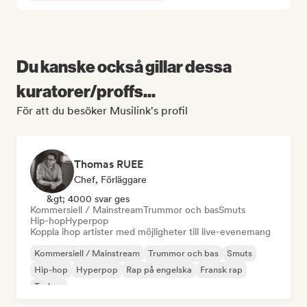
Du kanske också gillar dessa
kuratorer/proffs...
För att du besöker Musilink's profil
Thomas RUEE
Chef, Förläggare
&gt; 4000 svar ges
Kommersiell / Mainstream
Trummor och bas
Smuts
Hip-hop
Hyperpop
Koppla ihop artister med möjligheter till live-evenemang
Kommersiell / Mainstream
Trummor och bas
Smuts
Hip-hop
Hyperpop
Rap på engelska
Fransk rap
Techno