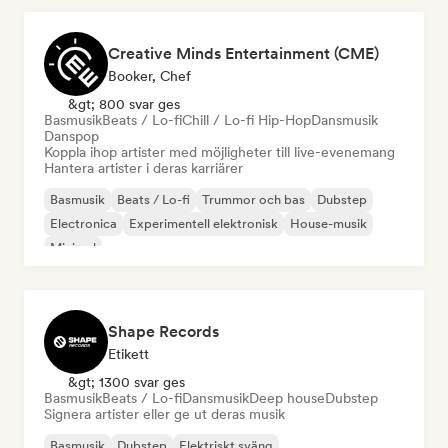
Creative Minds Entertainment (CME)
Booker, Chef
&gt; 800 svar ges
Basmusik
Beats / Lo-fi
Chill / Lo-fi Hip-Hop
Dansmusik
Danspop
Koppla ihop artister med möjligheter till live-evenemang
Hantera artister i deras karriärer
Basmusik
Beats / Lo-fi
Trummor och bas
Dubstep
Electronica
Experimentell elektronisk
House-musik
Minimal
Shape Records
Etikett
&gt; 1300 svar ges
Basmusik
Beats / Lo-fi
Dansmusik
Deep house
Dubstep
Signera artister eller ge ut deras musik
Basmusik
Dubstep
Elektriskt sväng