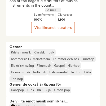
one of the largest distributors of musical 
instruments in the count...
Se mer
Svarsfrekvens
Givna svar
100%
1,901
Visa liknande curators
Genrer
Kristen musik
Klassisk musik
Kommersiell / Mainstream
Trummor och bas
Dubstep
Elektriskt sväng
Filmmusik
Gospel
Hip-hop
House-musik
Indiefolk
Instrumental
Techno
Fälla
Trip hop
Genrer de också är öppna för
Danspop
Funk
R&B
Själ
Urban pop
De vill ta emot musik som liknar...