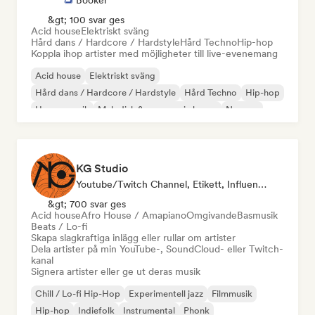
Booker
&gt; 100 svar ges
Acid house
Elektriskt sväng
Hård dans / Hardcore / Hardstyle
Hård Techno
Hip-hop
Koppla ihop artister med möjligheter till live-evenemang
Acid house
Elektriskt sväng
Hård dans / Hardcore / Hardstyle
Hård Techno
Hip-hop
House-musik
Melodisk & progressiv house
Ny scen
KG Studio
Youtube/Twitch Channel, Etikett, Influencer I Sociala Medier
&gt; 700 svar ges
Acid house
Afro House / Amapiano
Omgivande
Basmusik
Beats / Lo-fi
Skapa slagkraftiga inlägg eller rullar om artister
Dela artister på min YouTube-, SoundCloud- eller Twitch-
kanal
Signera artister eller ge ut deras musik
Chill / Lo-fi Hip-Hop
Experimentell jazz
Filmmusik
Hip-hop
Indiefolk
Instrumental
Phonk