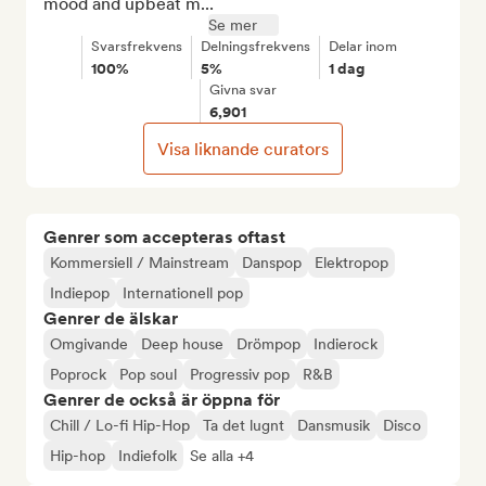
mood and upbeat m...
Se mer
Svarsfrekvens
Delningsfrekvens
Delar inom
100%
5%
1 dag
Givna svar
6,901
Visa liknande curators
Genrer som accepteras oftast
Kommersiell / Mainstream
Danspop
Elektropop
Indiepop
Internationell pop
Genrer de älskar
Omgivande
Deep house
Drömpop
Indierock
Poprock
Pop soul
Progressiv pop
R&B
Genrer de också är öppna för
Chill / Lo-fi Hip-Hop
Ta det lugnt
Dansmusik
Disco
Hip-hop
Indiefolk
Se alla +4