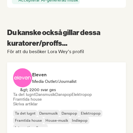
Accepterar AI-genererad musik
Du kanske också gillar dessa
kuratorer/proffs...
För att du besöker Lora Wey's profil
Eleven
Media Outlet/Journalist
&gt; 2200 svar ges
Ta det lugnt
Dansmusik
Danspop
Elektropop
Framtida house
Skriva artiklar
Ta det lugnt
Dansmusik
Danspop
Elektropop
Framtida house
House-musik
Indiepop
Internationell pop