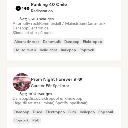
Ranking 40 Chile
Radiostation
&gt; 2300 svar ges
Alternativ rock
Kommersiell / Mainstream
Dansmusik
Danspop
Electronica
Sända artister på radio
Alternativ rock
Dansmusik
Danspop
Elektropop
House-musik
Indie-dans
Indiepop
Poprock
Prom Night Forever 💫🪩
Curator För Spellistor
&gt; 1100 svar ges
Danspop
Disco
Elektropop
Funk
Indiepop
Lägg till artister i min(a) Spotify-spellista(r)
Danspop
Disco
Elektropop
Funk
Indiepop
Pop soul
Poprock
R&B