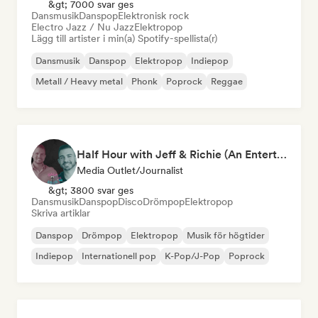
&gt; 7000 svar ges
Dansmusik
Danspop
Elektronisk rock
Electro Jazz / Nu Jazz
Elektropop
Lägg till artister i min(a) Spotify-spellista(r)
Dansmusik
Danspop
Elektropop
Indiepop
Metall / Heavy metal
Phonk
Poprock
Reggae
Half Hour with Jeff & Richie (An Entertainment Podcast)
Media Outlet/Journalist
&gt; 3800 svar ges
Dansmusik
Danspop
Disco
Drömpop
Elektropop
Skriva artiklar
Danspop
Drömpop
Elektropop
Musik för högtider
Indiepop
Internationell pop
K-Pop/J-Pop
Poprock