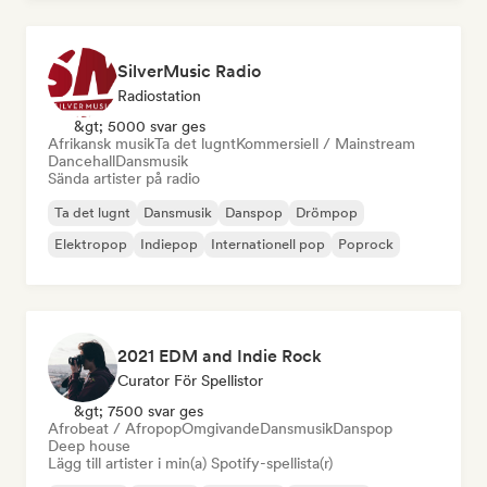
SilverMusic Radio
Radiostation
&gt; 5000 svar ges
Afrikansk musik
Ta det lugnt
Kommersiell / Mainstream
Dancehall
Dansmusik
Sända artister på radio
Ta det lugnt
Dansmusik
Danspop
Drömpop
Elektropop
Indiepop
Internationell pop
Poprock
2021 EDM and Indie Rock
Curator För Spellistor
&gt; 7500 svar ges
Afrobeat / Afropop
Omgivande
Dansmusik
Danspop
Deep house
Lägg till artister i min(a) Spotify-spellista(r)