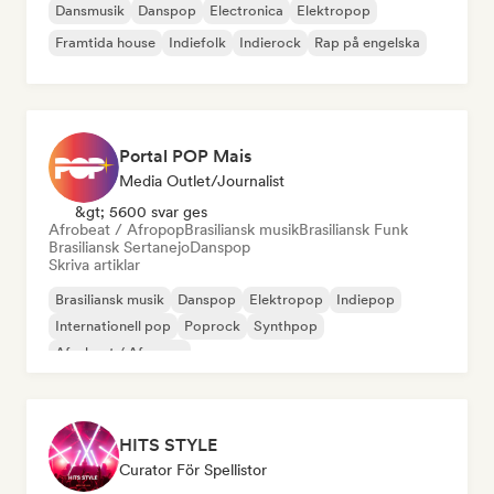
Dansmusik
Danspop
Electronica
Elektropop
Framtida house
Indiefolk
Indierock
Rap på engelska
Portal POP Mais
Media Outlet/Journalist
&gt; 5600 svar ges
Afrobeat / Afropop
Brasiliansk musik
Brasiliansk Funk
Brasiliansk Sertanejo
Danspop
Skriva artiklar
Brasiliansk musik
Danspop
Elektropop
Indiepop
Internationell pop
Poprock
Synthpop
Afrobeat / Afropop
HITS STYLE
Curator För Spellistor