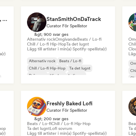
Lofi Music, Lofi Beats, Lofi HipHop & Study Beats
StanSmithOnDaTrack
Curator För Spellistor
&gt; 900 svar ges
Alternativ rock
Omgivande
Beats / Lo-fi
Omg
Chill / Lo-fi Hip-Hop
Ta det lugnt
Chil
Lägg till artister i min(a) Spotify-spellista(r)
Clo
a(r)
Lägg
Alternativ rock
Beats / Lo-fi
Om
Chill / Lo-fi Hip-Hop
Ta det lugnt
Chi
Drömpop
Hip-hop
Indiepop
Cl
Instrumental
Ins
Freshly Baked Lofi
Curator För Spellistor
&gt; 200 svar ges
Beats / Lo-fi
Chill / Lo-fi Hip-Hop
Beat
pop
Ta det lugnt
Lofi sovrum
Ta d
a(r)
Lägg till artister i min(a) Spotify-spellista(r)
Lägg