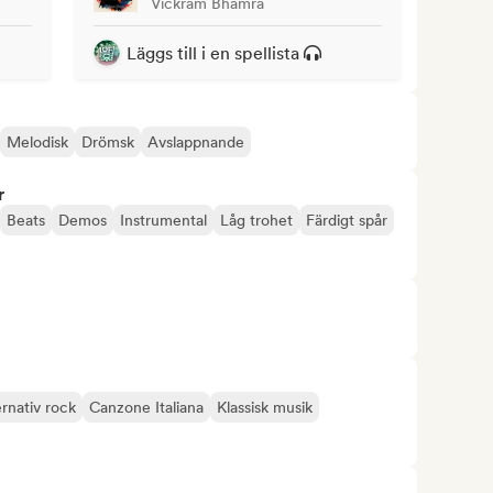
Vickram Bhamra
Läggs till i en spellista
Melodisk
Drömsk
Avslappnande
r
Beats
Demos
Instrumental
Låg trohet
Färdigt spår
ernativ rock
Canzone Italiana
Klassisk musik