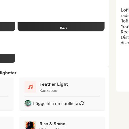
Lofi
radi
'lof
You
843
Reco
Dist
disc
ligheter
Feather Light
Kanzabee
Läggs till i en spellista
Rise & Shine