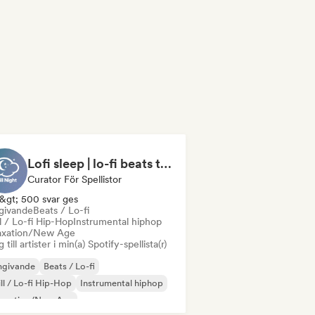
Lofi sleep | lo-fi beats to sleep, relaxation, and meditation
Curator För Spellistor
&gt; 500 svar ges
ivande
Beats / Lo-fi
l / Lo-fi Hip-Hop
Instrumental hiphop
axation/New Age
 till artister i min(a) Spotify-spellista(r)
givande
Beats / Lo-fi
ll / Lo-fi Hip-Hop
Instrumental hiphop
laxation/New Age