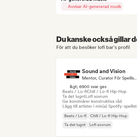
Avvisar AI-genererad musik
Du kanske också gillar d
För att du besöker lofi bar's profil
Sound and Vision
Mentor, Curator För Spell
&gt; 6900 svar ges
Beats / Lo-fi
Chill / Lo-fi Hip-Hop
Ta det lugnt
Lofi sovrum
Ge konstnärer konstruktiva råd
Lägg till artister i min(a) Spotify-spellist
Beats / Lo-fi
Chill / Lo-fi Hip-Hop
Ta det lugnt
Lofi sovrum