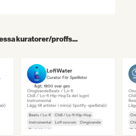
essa kuratorer/proffs...
LofiWater
istor
Curator För Spellistor
&gt; 1800 svar ges
Omgivande
Beats / Lo-fi
Omg
Chill / Lo-fi Hip-Hop
Ta det lugnt
Chil
Instrumental
Rel
a(r)
Lägg till artister i min(a) Spotify-spellista(r)
Lägg
Beats / Lo-fi
Chill / Lo-fi Hip-Hop
Om
Instrumental
Lofi sovrum
Omgivande
Chi
Ta det lugnt
Re