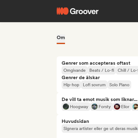
Om
Genrer som accepteras oftast
Omgivande
Beats / Lo-fi
Chill / Lo
Genrer de älskar
Hip-hop
Lofi sovrum
Solo Piano
De vill ta emot musik som liknar...
Hoogway
Forsty
Elior
Huvudsidan
Signera artister eller ge ut deras musik