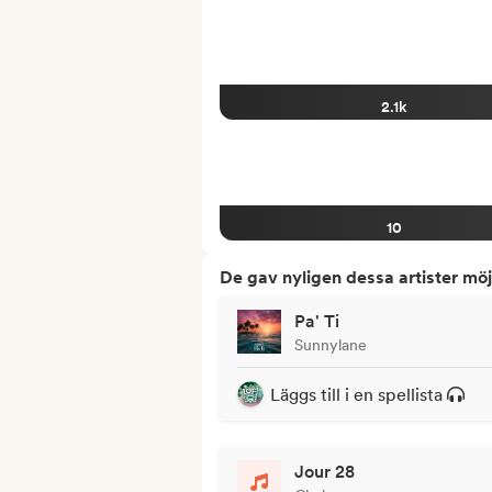
2.1k
10
De gav nyligen dessa artister möj
Pa' Ti
Sunnylane
Läggs till i en spellista
Jour 28