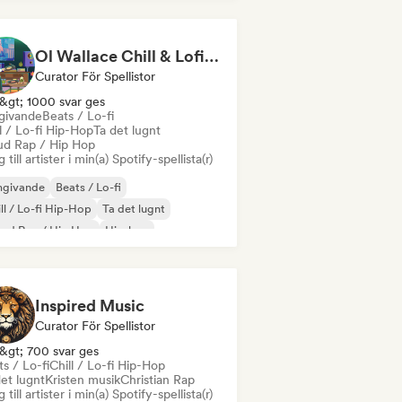
Ol Wallace Chill & Lofi Lounge
Curator För Spellistor
&gt; 1000 svar ges
ivande
Beats / Lo-fi
l / Lo-fi Hip-Hop
Ta det lugnt
ud Rap / Hip Hop
 till artister i min(a) Spotify-spellista(r)
givande
Beats / Lo-fi
ll / Lo-fi Hip-Hop
Ta det lugnt
oud Rap / Hip Hop
Hip-hop
trumental
Instrumental hiphop
Inspired Music
Curator För Spellistor
&gt; 700 svar ges
s / Lo-fi
Chill / Lo-fi Hip-Hop
et lugnt
Kristen musik
Christian Rap
 till artister i min(a) Spotify-spellista(r)