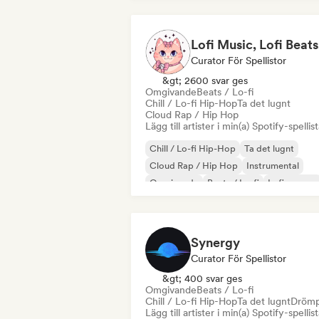
Curator För Spellistor
&gt; 2600 svar ges
Omgivande
Beats / Lo-fi
Chill / Lo-fi Hip-Hop
Ta det lugnt
Cloud Rap / Hip Hop
Lägg till artister i min(a) Spotify-spellist
Chill / Lo-fi Hip-Hop
Ta det lugnt
Cloud Rap / Hip Hop
Instrumental
Omgivande
Beats / Lo-fi
Lofi sovrum
Solo Piano
Synergy
Curator För Spellistor
&gt; 400 svar ges
Omgivande
Beats / Lo-fi
Chill / Lo-fi Hip-Hop
Ta det lugnt
Dröm
Lägg till artister i min(a) Spotify-spellist