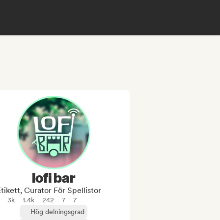
lofi bar
tikett, Curator För Spellistor
3k
1.4k
242
7
7
Hög delningsgrad