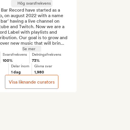
Hög svarsfrekvens
 Bar Record have started as a 
o, on august 2022 with a name 
i bar' having a live channel on 
tube and Twitch. Now we are a 
rd Label with playlists and 
ribution. Our goal is to grow and 
over new music that will brin...
Se mer
Svarsfrekvens
Delningsfrekvens
100%
73%
Delar inom
Givna svar
1 dag
1,980
Visa liknande curators