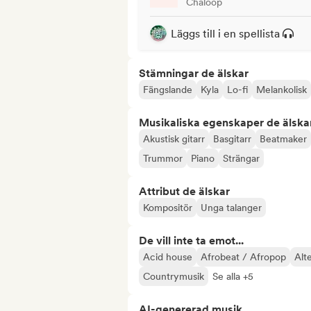
Chaloop
Läggs till i en spellista
Stämningar de älskar
Fängslande
Kyla
Lo-fi
Melankolisk
Musikaliska egenskaper de älska
Akustisk gitarr
Basgitarr
Beatmaker
Trummor
Piano
Strängar
Attribut de älskar
Kompositör
Unga talanger
De vill inte ta emot...
Acid house
Afrobeat / Afropop
Alt
Countrymusik
Se alla +5
AI-genererad musik