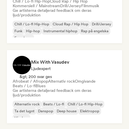
Chill / Lo-fi Hip-Hop
Cloud Rap / Hip Hop
Kommersiell / Mainstream
Drill/Jersey
Filmmusik
Ge artisterna detaljerad feedback om deras
ljud/produktion
Chill / Lo-fi Hip-Hop
Cloud Rap / Hip Hop
Drill/Jersey
Funk
Hip-hop
Instrumental hiphop
Rap på engelska
Fransk rap
Mix With Vasudev
Ljudexpert
&gt; 200 svar ges
Afrobeat / Afropop
Alternativ rock
Omgivande
Beats / Lo-fi
Blues
Ge artisterna detaljerad feedback om deras
ljud/produktion
Alternativ rock
Beats / Lo-fi
Chill / Lo-fi Hip-Hop
Ta det lugnt
Danspop
Deep house
Elektropop
Hip-hop