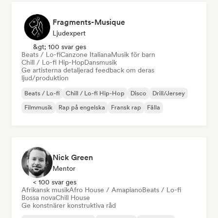
Fragments-Musique
Ljudexpert
&gt; 100 svar ges
Beats / Lo-fi
Canzone Italiana
Musik för barn
Chill / Lo-fi Hip-Hop
Dansmusik
Ge artisterna detaljerad feedback om deras
ljud/produktion
Beats / Lo-fi
Chill / Lo-fi Hip-Hop
Disco
Drill/Jersey
Filmmusik
Rap på engelska
Fransk rap
Fälla
Nick Green
Mentor
< 100 svar ges
Afrikansk musik
Afro House / Amapiano
Beats / Lo-fi
Bossa nova
Chill House
Ge konstnärer konstruktiva råd