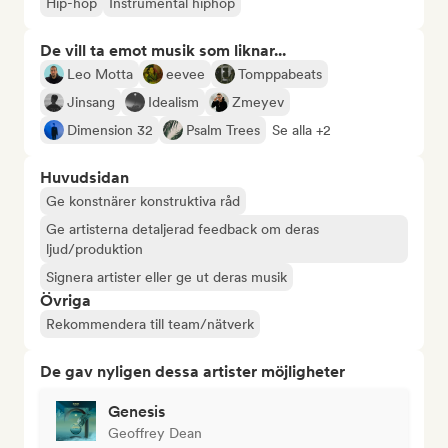
Hip-hop
Instrumental hiphop
De vill ta emot musik som liknar...
Leo Motta
eevee
Tomppabeats
Jinsang
Idealism
Zmeyev
Dimension 32
Psalm Trees
Se alla +2
Huvudsidan
Ge konstnärer konstruktiva råd
Ge artisterna detaljerad feedback om deras
ljud/produktion
Signera artister eller ge ut deras musik
Övriga
Rekommendera till team/nätverk
De gav nyligen dessa artister möjligheter
Genesis
Geoffrey Dean