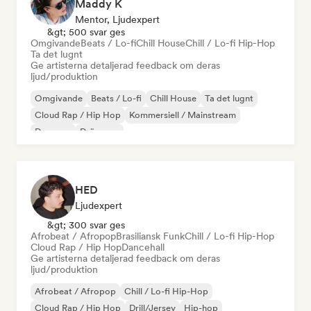
Maddy K
Mentor, Ljudexpert
&gt; 500 svar ges
Omgivande
Beats / Lo-fi
Chill House
Chill / Lo-fi Hip-Hop
Ta det lugnt
Ge artisterna detaljerad feedback om deras
ljud/produktion
Omgivande
Beats / Lo-fi
Chill House
Ta det lugnt
Cloud Rap / Hip Hop
Kommersiell / Mainstream
Danspop
Drömpop
HED
Ljudexpert
&gt; 300 svar ges
Afrobeat / Afropop
Brasiliansk Funk
Chill / Lo-fi Hip-Hop
Cloud Rap / Hip Hop
Dancehall
Ge artisterna detaljerad feedback om deras
ljud/produktion
Afrobeat / Afropop
Chill / Lo-fi Hip-Hop
Cloud Rap / Hip Hop
Drill/Jersey
Hip-hop