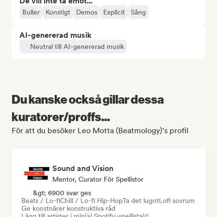
De vill inte ta emot...
Buller
Konstigt
Demos
Explicit
Sång
AI-genererad musik
Neutral till AI-genererad musik
Du kanske också gillar dessa
kuratorer/proffs...
För att du besöker Leo Motta (Beatmology)'s profil
Sound and Vision
Mentor, Curator För Spellistor
&gt; 6900 svar ges
Beats / Lo-fi
Chill / Lo-fi Hip-Hop
Ta det lugnt
Lofi sovrum
Ge konstnärer konstruktiva råd
Lägg till artister i min(a) Spotify-spellista(r)