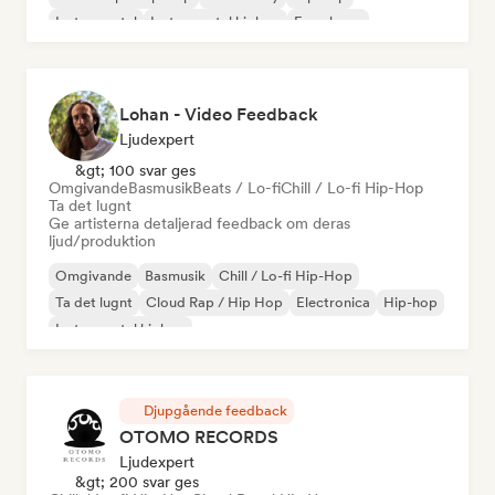
Instrumental
Instrumental hiphop
Fransk rap
Lohan - Video Feedback
Ljudexpert
&gt; 100 svar ges
Omgivande
Basmusik
Beats / Lo-fi
Chill / Lo-fi Hip-Hop
Ta det lugnt
Ge artisterna detaljerad feedback om deras
ljud/produktion
Omgivande
Basmusik
Chill / Lo-fi Hip-Hop
Ta det lugnt
Cloud Rap / Hip Hop
Electronica
Hip-hop
Instrumental hiphop
Djupgående feedback
OTOMO RECORDS
Ljudexpert
&gt; 200 svar ges