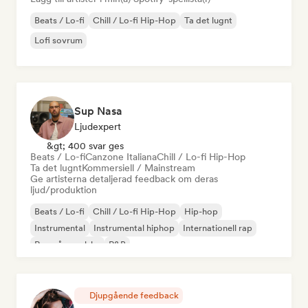
Beats / Lo-fi
Chill / Lo-fi Hip-Hop
Ta det lugnt
Lofi sovrum
Sup Nasa
Ljudexpert
&gt; 400 svar ges
Beats / Lo-fi
Canzone Italiana
Chill / Lo-fi Hip-Hop
Ta det lugnt
Kommersiell / Mainstream
Ge artisterna detaljerad feedback om deras
ljud/produktion
Beats / Lo-fi
Chill / Lo-fi Hip-Hop
Hip-hop
Instrumental
Instrumental hiphop
Internationell rap
Rap på engelska
R&B
Djupgående feedback