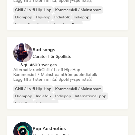
Lägg till artister i min(a) Spotify-spellista(r)
Chill / Lo-fi Hip-Hop
Kommersiell / Mainstream
Drömpop
Hip-hop
Indiefolk
Indiepop
Internationell pop
Internationell rap
Sad songs
Curator För Spellistor
&gt; 4600 svar ges
Alternativ rock
Chill / Lo-fi Hip-Hop
Kommersiell / Mainstream
Drömpop
Indiefolk
Lägg till artister i min(a) Spotify-spellista(r)
Chill / Lo-fi Hip-Hop
Kommersiell / Mainstream
Drömpop
Indiefolk
Indiepop
Internationell pop
Latin Pop
Lofi sovrum
Pop Aesthetics