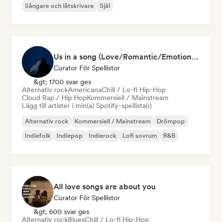
Sångare och låtskrivare
Själ
Us in a song (Love/Romantic/Emotional Songs)
Curator För Spellistor
&gt; 1700 svar ges
Alternativ rock
Americana
Chill / Lo-fi Hip-Hop
Cloud Rap / Hip Hop
Kommersiell / Mainstream
Lägg till artister i min(a) Spotify-spellista(r)
Alternativ rock
Kommersiell / Mainstream
Drömpop
Indiefolk
Indiepop
Indierock
Lofi sovrum
R&B
All love songs are about you
Curator För Spellistor
&gt; 600 svar ges
Alternativ rock
Blues
Chill / Lo-fi Hip-Hop