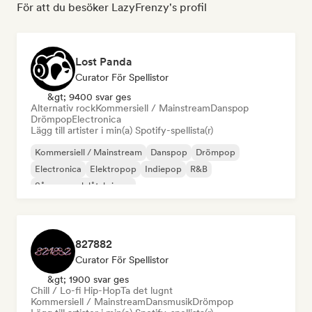
För att du besöker LazyFrenzy's profil
Lost Panda
Curator För Spellistor
&gt; 9400 svar ges
Alternativ rock
Kommersiell / Mainstream
Danspop
Drömpop
Electronica
Lägg till artister i min(a) Spotify-spellista(r)
Kommersiell / Mainstream
Danspop
Drömpop
Electronica
Elektropop
Indiepop
R&B
Sångare och låtskrivare
827882
Curator För Spellistor
&gt; 1900 svar ges
Chill / Lo-fi Hip-Hop
Ta det lugnt
Kommersiell / Mainstream
Dansmusik
Drömpop