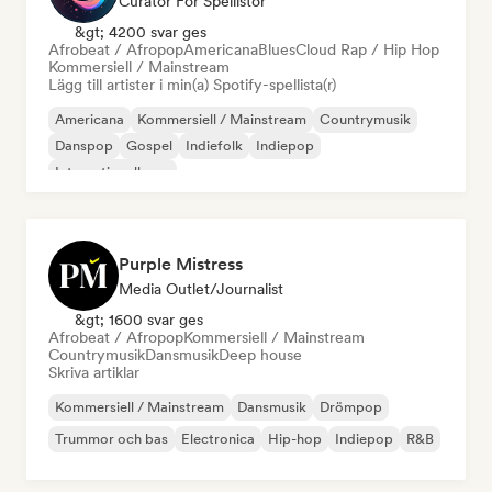
Curator För Spellistor
&gt; 4200 svar ges
Afrobeat / Afropop
Americana
Blues
Cloud Rap / Hip Hop
Kommersiell / Mainstream
Lägg till artister i min(a) Spotify-spellista(r)
Americana
Kommersiell / Mainstream
Countrymusik
Danspop
Gospel
Indiefolk
Indiepop
Internationell pop
Purple Mistress
Media Outlet/Journalist
&gt; 1600 svar ges
Afrobeat / Afropop
Kommersiell / Mainstream
Countrymusik
Dansmusik
Deep house
Skriva artiklar
Kommersiell / Mainstream
Dansmusik
Drömpop
Trummor och bas
Electronica
Hip-hop
Indiepop
R&B