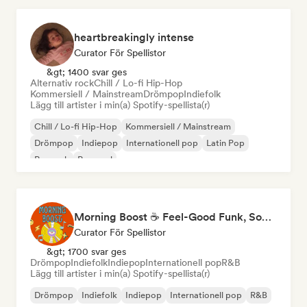
heartbreakingly intense
Curator För Spellistor
&gt; 1400 svar ges
Alternativ rock
Chill / Lo-fi Hip-Hop
Kommersiell / Mainstream
Drömpop
Indiefolk
Lägg till artister i min(a) Spotify-spellista(r)
Chill / Lo-fi Hip-Hop
Kommersiell / Mainstream
Drömpop
Indiepop
Internationell pop
Latin Pop
Poprock
Pop soul
Morning Boost ☕ Feel-Good Funk, Soul & Neo-Soul to Wake Up
Curator För Spellistor
&gt; 1700 svar ges
Drömpop
Indiefolk
Indiepop
Internationell pop
R&B
Lägg till artister i min(a) Spotify-spellista(r)
Drömpop
Indiefolk
Indiepop
Internationell pop
R&B