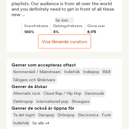
playlists. Our audience is from all over the world 
and you definitely need to get in front of all these 
new ...
Se mer
Svarsfrekvens
Delningsfrekvens
Givna svar
100%
5%
8,175
Visa liknande curators
Genrer som accepteras oftast
Kommersiell / Mainstream
Indiefolk
Indiepop
R&B
Sångare och låtskrivare
Genrer de älskar
Alternativ rock
Cloud Rap / Hip Hop
Dansmusik
Elektropop
Internationell pop
Shoegaze
Genrer de också är öppna för
Ta det lugnt
Danspop
Drömpop
Electronica
Funk
Indiefolk
Se alla +4