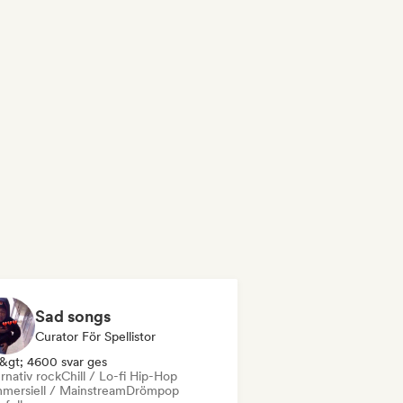
Sad songs
Curator För Spellistor
&gt; 4600 svar ges
rnativ rock
Chill / Lo-fi Hip-Hop
mersiell / Mainstream
Drömpop