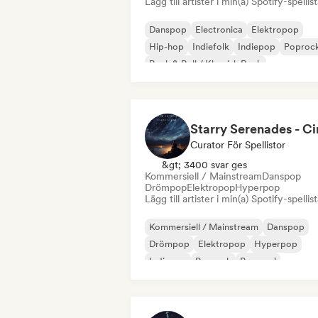
Lägg till artister i min(a) Spotify-spellist
Danspop
Electronica
Elektropop
Hip-hop
Indiefolk
Indiepop
Poproc
Rock & Roll / Klassisk Rock
Curator För Spellistor
&gt; 3400 svar ges
Kommersiell / Mainstream
Danspop
Drömpop
Elektropop
Hyperpop
Lägg till artister i min(a) Spotify-spellist
Kommersiell / Mainstream
Danspop
Drömpop
Elektropop
Hyperpop
Indiepop
Poprock
Pop soul