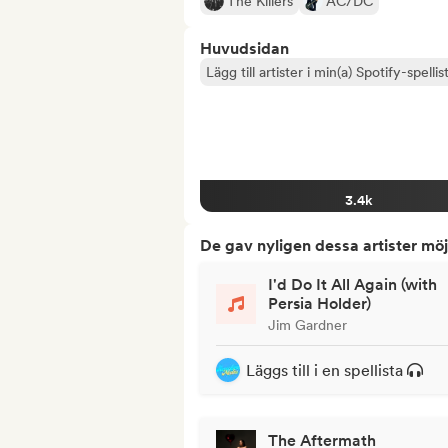
The Killers
AC/DC
Huvudsidan
Lägg till artister i min(a) Spotify-spellist
3.4k
De gav nyligen dessa artister möj
I'd Do It All Again (with
Persia Holder)
Jim Gardner
Läggs till i en spellista
The Aftermath