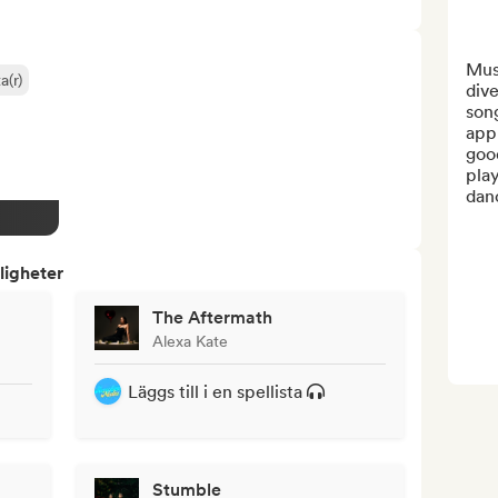
Musi
a(r)
dive
song
app
good
play
danc
ligheter
The Aftermath
Alexa Kate
Läggs till i en spellista
Stumble