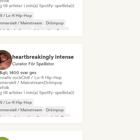
efolk
 till artister i min(a) Spotify-spellista(r)
ll / Lo-fi Hip-Hop
mersiell / Mainstream
Drömpop
iefolk
Indiepop
Internationell pop
in Pop
Lofi sovrum
heartbreakingly intense
Curator För Spellistor
&gt; 1400 svar ges
rnativ rock
Chill / Lo-fi Hip-Hop
mersiell / Mainstream
Drömpop
efolk
 till artister i min(a) Spotify-spellista(r)
ll / Lo-fi Hip-Hop
mersiell / Mainstream
Drömpop
diepop
Internationell pop
Latin Pop
prock
Pop soul