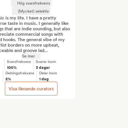
Hög svarsfrekvens
(Mycket) selektiv
c is my life. I have a pretty 
rse taste in music. I generally like 
s that are indie sounding, but also 
reciate commercial songs with 
 hooks. The general vibe of my 
list borders on more upbeat, 
eable and groove lad...
Se mer
Svarsfrekvens
Svarar inom
100%
3 dagar
Delningsfrekvens
Delar inom
2%
1 dag
Visa liknande curators