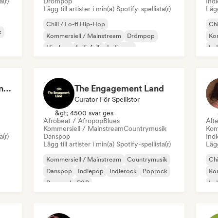
a(r)
Drömpop
Indi
Lägg till artister i min(a) Spotify-spellista(r)
Lägg
Chill / Lo-fi Hip-Hop
Chi
k
Kommersiell / Mainstream
Drömpop
Kom
Hip-hop
Indiefolk
Indiepop
Ind
Internationell pop
Internationell rap
Lat
Starry Serenades - Cinematic Pop for the Night Sky (by Indiemusicflix)
The Engagement Land
Curator För Spellistor
&gt; 4500 svar ges
Afrobeat / Afropop
Blues
Alte
Kommersiell / Mainstream
Countrymusik
Kom
a(r)
Danspop
Indi
Lägg till artister i min(a) Spotify-spellista(r)
Lägg
Kommersiell / Mainstream
Countrymusik
Chi
Danspop
Indiepop
Indierock
Poprock
Kom
Pop soul
R&B
In
Po