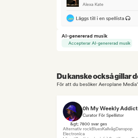
Alexa Kate
Läggs till i en spellista
AI-genererad musik
Accepterar AI-genererad musik
Du kanske också gillar d
För att du besöker Aeroplane Media's
0h My Weekly Addict
Curator För Spellistor
&gt; 7800 svar ges
Alternativ rock
Blues
Kallvåg
Danspop
Electronica