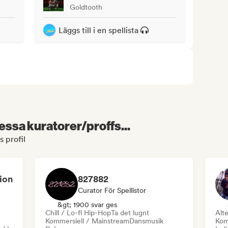
Goldtooth
Läggs till i en spellista
essa kuratorer/proffs...
 profil
ion
827882
Curator För Spellistor
&gt; 1900 svar ges
Chill / Lo-fi Hip-Hop
Ta det lugnt
Alte
Kommersiell / Mainstream
Dansmusik
Kom