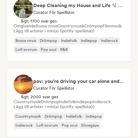
Deep Cleaning my House and Life 🫧 Bedroom Pop & Indie Pop
Curator För Spellistor
&gt; 1700 svar ges
Omgivande
Bossa nova
Countrymusik
Drömpop
Filmmusik
Lägg till artister i min(a) Spotify-spellista(r)
Bossa nova
Drömpop
Indiefolk
Indiepop
Indierock
Lofi sovrum
Pop soul
R&B
pov: you're driving your car alone and it's golden hour
Curator För Spellistor
&gt; 2000 svar ges
Countrymusik
Drömpop
Indiefolk
Indiepop
Indierock
Lägg till artister i min(a) Spotify-spellista(r)
Countrymusik
Drömpop
Indiefolk
Indiepop
Indierock
Lofi sovrum
Pop soul
Shoegaze