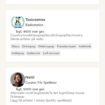
Toxicosmos
Radiostation
&gt; 4600 svar ges
Countrymusik
Danspop
Disco
Drömpop
Electronica
Sända artister på radio
Disco
Drömpop
Elektropop
Franska huset
Indiefolk
Indiepop
Indierock
Lofi sovrum
Natiii
Curator För Spellistor
&gt; 5000 svar ges
Alternativ rock
Omgivande
Ta det lugnt
Deep house
Drömpop
Lägg till artister i min(a) Spotify-spellista(r)