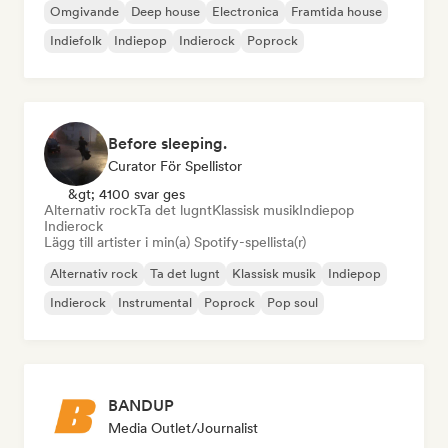
Omgivande
Deep house
Electronica
Framtida house
Indiefolk
Indiepop
Indierock
Poprock
Before sleeping.
Curator För Spellistor
&gt; 4100 svar ges
Alternativ rock
Ta det lugnt
Klassisk musik
Indiepop
Indierock
Lägg till artister i min(a) Spotify-spellista(r)
Alternativ rock
Ta det lugnt
Klassisk musik
Indiepop
Indierock
Instrumental
Poprock
Pop soul
BANDUP
Media Outlet/Journalist