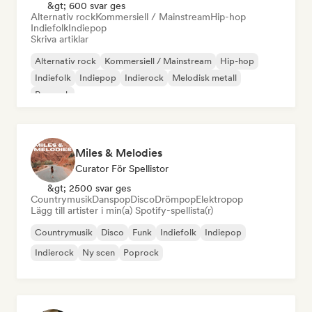
&gt; 600 svar ges
Alternativ rock
Kommersiell / Mainstream
Hip-hop
Indiefolk
Indiepop
Skriva artiklar
Alternativ rock
Kommersiell / Mainstream
Hip-hop
Indiefolk
Indiepop
Indierock
Melodisk metall
Poprock
Miles & Melodies
Curator För Spellistor
&gt; 2500 svar ges
Countrymusik
Danspop
Disco
Drömpop
Elektropop
Lägg till artister i min(a) Spotify-spellista(r)
Countrymusik
Disco
Funk
Indiefolk
Indiepop
Indierock
Ny scen
Poprock