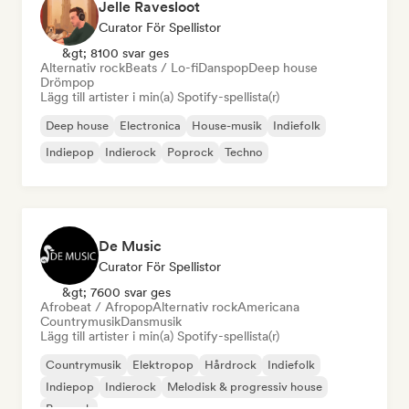
Jelle Ravesloot
Curator För Spellistor
&gt; 8100 svar ges
Alternativ rock
Beats / Lo-fi
Danspop
Deep house
Drömpop
Lägg till artister i min(a) Spotify-spellista(r)
Deep house
Electronica
House-musik
Indiefolk
Indiepop
Indierock
Poprock
Techno
De Music
Curator För Spellistor
&gt; 7600 svar ges
Afrobeat / Afropop
Alternativ rock
Americana
Countrymusik
Dansmusik
Lägg till artister i min(a) Spotify-spellista(r)
Countrymusik
Elektropop
Hårdrock
Indiefolk
Indiepop
Indierock
Melodisk & progressiv house
Poprock