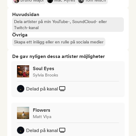
Bruno Major
Mac Ayres
Tom Misch
Huvudsidan
Dela artister på min YouTube-, SoundCloud- eller
Twitch-kanal
Övriga
Skapa ett inlägg eller en rulle på sociala medier
De gav nyligen dessa artister möjligheter
Soul Eyes
Sylvia Brooks
Delad på kanal
Flowers
Matt Viya
Delad på kanal