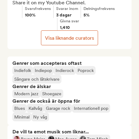
Share it on my Youtube Channel.
Svarsfrekvens
Svarar inom
Delningsfrekvens
100%
3 dagar
5%
Givna svar
1,410
Visa liknande curators
Genrer som accepteras oftast
Indiefolk
Indiepop
Indierock
Poprock
Sångare och låtskrivare
Genrer de älskar
Modern jazz
Shoegaze
Genrer de också är öppna för
Blues
Kallvåg
Garage rock
Internationell pop
Minimal
Ny våg
De vill ta emot musik som liknar...