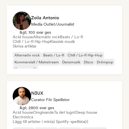
Zoila Antonio
Media Outlet/Journalist
&gt; 100 svar ges
Acid house
Alternativ rock
Beats / Lo-fi
Chill / Lo-fi Hip-Hop
Klassisk musik
Skriva artiklar
Alternativ rock
Beats / Lo-fi
Chill / Lo-fi Hip-Hop
Kommersiell / Mainstream
Dansmusik
Disco
Drömpop
House-musik
N3UX
Curator För Spellistor
&gt; 2800 svar ges
Acid house
Omgivande
Ta det lugnt
Deep house
Electronica
Lägg till artister i min(a) Spotify-spellista(r)