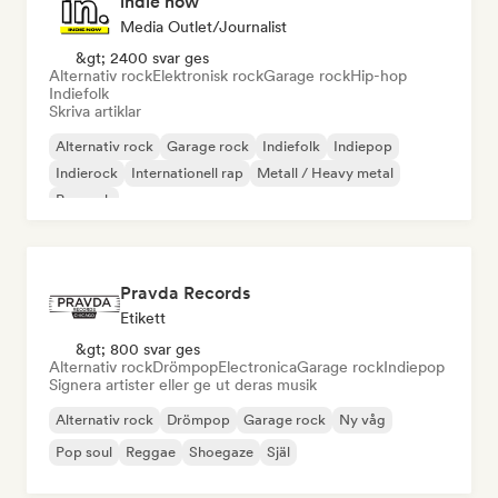
indie now
Media Outlet/Journalist
&gt; 2400 svar ges
Alternativ rock
Elektronisk rock
Garage rock
Hip-hop
Indiefolk
Skriva artiklar
Alternativ rock
Garage rock
Indiefolk
Indiepop
Indierock
Internationell rap
Metall / Heavy metal
Poprock
Pravda Records
Etikett
&gt; 800 svar ges
Alternativ rock
Drömpop
Electronica
Garage rock
Indiepop
Signera artister eller ge ut deras musik
Alternativ rock
Drömpop
Garage rock
Ny våg
Pop soul
Reggae
Shoegaze
Själ