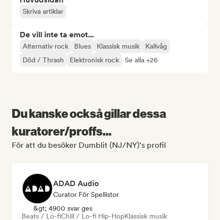
Skriva artiklar
De vill inte ta emot...
Alternativ rock
Blues
Klassisk musik
Kallvåg
Död / Thrash
Elektronisk rock
Se alla +26
Du kanske också gillar dessa
kuratorer/proffs...
För att du besöker Dumblit (NJ/NY)'s profil
ADAD Audio
Curator För Spellistor
&gt; 4900 svar ges
Beats / Lo-fi
Chill / Lo-fi Hip-Hop
Klassisk musik