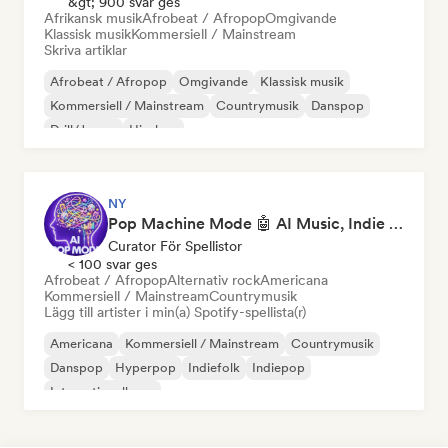
&gt; 900 svar ges
Afrikansk musik
Afrobeat / Afropop
Omgivande
Klassisk musik
Kommersiell / Mainstream
Skriva artiklar
Afrobeat / Afropop
Omgivande
Klassisk musik
Kommersiell / Mainstream
Countrymusik
Danspop
Drill/Jersey
Hip-hop
NY
Pop Machine Mode 🤖 AI Music, Indie Pop & Dream Pop
Curator För Spellistor
< 100 svar ges
Afrobeat / Afropop
Alternativ rock
Americana
Kommersiell / Mainstream
Countrymusik
Lägg till artister i min(a) Spotify-spellista(r)
Americana
Kommersiell / Mainstream
Countrymusik
Danspop
Hyperpop
Indiefolk
Indiepop
Internationell pop