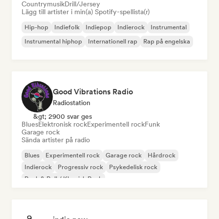
Countrymusik
Drill/Jersey
Lägg till artister i min(a) Spotify-spellista(r)
Hip-hop
Indiefolk
Indiepop
Indierock
Instrumental
Instrumental hiphop
Internationell rap
Rap på engelska
Good Vibrations Radio
Radiostation
&gt; 2900 svar ges
Blues
Elektronisk rock
Experimentell rock
Funk
Garage rock
Sända artister på radio
Blues
Experimentell rock
Garage rock
Hårdrock
Indierock
Progressiv rock
Psykedelisk rock
Rock & Roll / Klassisk Rock