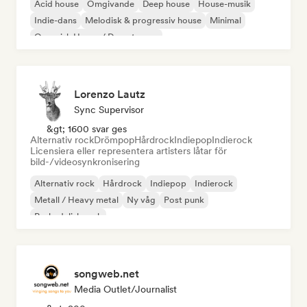
Acid house
Omgivande
Deep house
House-musik
Indie-dans
Melodisk & progressiv house
Minimal
Organisk House / Downtempo
Lorenzo Lautz
Sync Supervisor
&gt; 1600 svar ges
Alternativ rock
Drömpop
Hårdrock
Indiepop
Indierock
Licensiera eller representera artisters låtar för
bild-/videosynkronisering
Alternativ rock
Hårdrock
Indiepop
Indierock
Metall / Heavy metal
Ny våg
Post punk
Psykedelisk rock
songweb.net
Media Outlet/Journalist