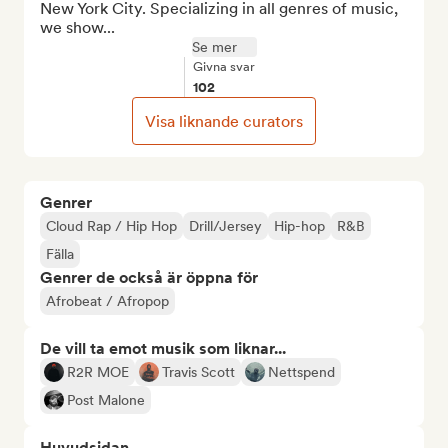
New York City. Specializing in all genres of music, 
we show...
Se mer
Givna svar
102
Visa liknande curators
Genrer
Cloud Rap / Hip Hop
Drill/Jersey
Hip-hop
R&B
Fälla
Genrer de också är öppna för
Afrobeat / Afropop
De vill ta emot musik som liknar...
R2R MOE
Travis Scott
Nettspend
Post Malone
Huvudsidan