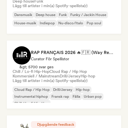
Deep house
Funk
Lägg till artister i min(a) Spotify-spellista(r)
Dansmusik
Deep house
Funk
Funky / Jackin House
House-musik
Indiepop
Nu-disco/Italo
Pop soul
RAP FRANÇAIS 2026 🔥🇫🇷 (Way Records)
Curator För Spellistor
&gt; 5700 svar ges
Chill / Lo-fi Hip-Hop
Cloud Rap / Hip Hop
Kommersiell / Mainstream
Drill/Jersey
Hip-hop
Lägg till artister i min(a) Spotify-spellista(r)
Cloud Rap / Hip Hop
Drill/Jersey
Hip-hop
Instrumental hiphop
Fransk rap
Fälla
Urban pop
Chill / Lo-fi Hip-Hop
Djupgående feedback