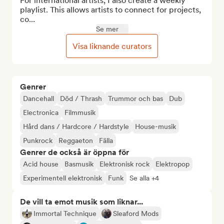
For international artists, I also create a weekly 
playlist. This allows artists to connect for projects, 
co...
Se mer
Visa liknande curators
Genrer
Dancehall
Död / Thrash
Trummor och bas
Dub
Electronica
Filmmusik
Hård dans / Hardcore / Hardstyle
House-musik
Punkrock
Reggaeton
Fälla
Genrer de också är öppna för
Acid house
Basmusik
Elektronisk rock
Elektropop
Experimentell elektronisk
Funk
Se alla +4
De vill ta emot musik som liknar...
Immortal Technique
Sleaford Mods