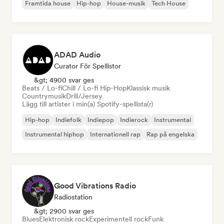
Framtida house
Hip-hop
House-musik
Tech House
ADAD Audio
Curator För Spellistor
&gt; 4900 svar ges
Beats / Lo-fi
Chill / Lo-fi Hip-Hop
Klassisk musik
Countrymusik
Drill/Jersey
Lägg till artister i min(a) Spotify-spellista(r)
Hip-hop
Indiefolk
Indiepop
Indierock
Instrumental
Instrumental hiphop
Internationell rap
Rap på engelska
Good Vibrations Radio
Radiostation
&gt; 2900 svar ges
Blues
Elektronisk rock
Experimentell rock
Funk