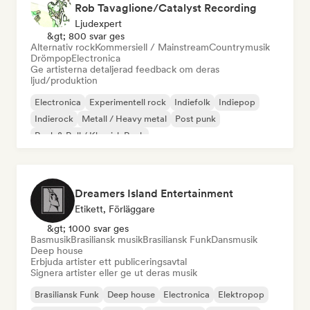
Rob Tavaglione/Catalyst Recording
Ljudexpert
&gt; 800 svar ges
Alternativ rock
Kommersiell / Mainstream
Countrymusik
Drömpop
Electronica
Ge artisterna detaljerad feedback om deras
ljud/produktion
Electronica
Experimentell rock
Indiefolk
Indiepop
Indierock
Metall / Heavy metal
Post punk
Rock & Roll / Klassisk Rock
Dreamers Island Entertainment
Etikett, Förläggare
&gt; 1000 svar ges
Basmusik
Brasiliansk musik
Brasiliansk Funk
Dansmusik
Deep house
Erbjuda artister ett publiceringsavtal
Signera artister eller ge ut deras musik
Brasiliansk Funk
Deep house
Electronica
Elektropop