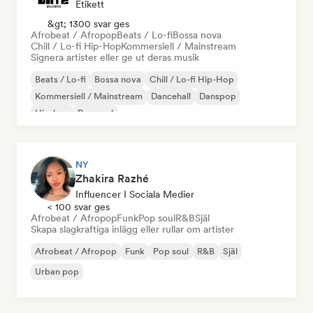
Etikett
&gt; 1300 svar ges
Afrobeat / Afropop
Beats / Lo-fi
Bossa nova
Chill / Lo-fi Hip-Hop
Kommersiell / Mainstream
Signera artister eller ge ut deras musik
Beats / Lo-fi
Bossa nova
Chill / Lo-fi Hip-Hop
Kommersiell / Mainstream
Dancehall
Danspop
Hip-hop
Pop soul
NY
Zhakira Razhé
Influencer I Sociala Medier
< 100 svar ges
Afrobeat / Afropop
Funk
Pop soul
R&B
Själ
Skapa slagkraftiga inlägg eller rullar om artister
Afrobeat / Afropop
Funk
Pop soul
R&B
Själ
Urban pop