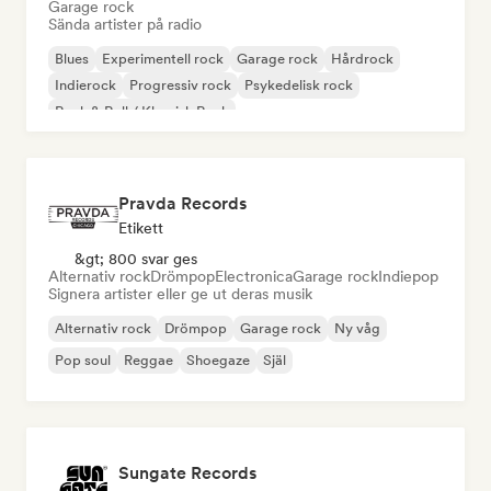
Garage rock
Sända artister på radio
Blues
Experimentell rock
Garage rock
Hårdrock
Indierock
Progressiv rock
Psykedelisk rock
Rock & Roll / Klassisk Rock
Pravda Records
Etikett
&gt; 800 svar ges
Alternativ rock
Drömpop
Electronica
Garage rock
Indiepop
Signera artister eller ge ut deras musik
Alternativ rock
Drömpop
Garage rock
Ny våg
Pop soul
Reggae
Shoegaze
Själ
Sungate Records