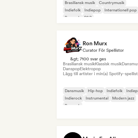
Brasiliansk musik
Countrymusik
Indiefolk
Indiepop
Internationell pop
Poprock
R&B
Rock & Roll / Klassisk Rock
Ron Murx
Curator För Spellistor
&gt; 7100 svar ges
Brasiliansk musik
Klassisk musik
Dansmus
Danspop
Elektropop
Lägg till artister i min(a) Spotify-spellist
Dansmusik
Hip-hop
Indiefolk
Indie
Indierock
Instrumental
Modern jazz
Poprock