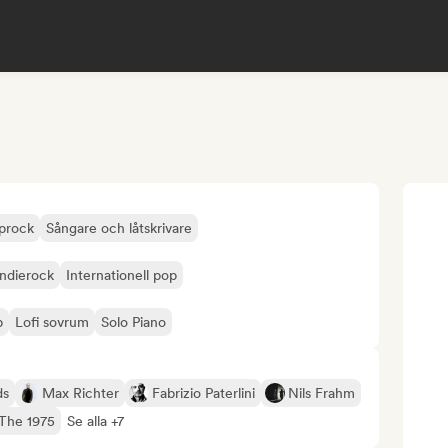
prock
Sångare och låtskrivare
Indierock
Internationell pop
p
Lofi sovrum
Solo Piano
ds
Max Richter
Fabrizio Paterlini
Nils Frahm
The 1975
Se alla +7