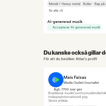
Metall / Heavy metal
Buller
Rap på 
Se alla +3
AI-genererad musik
Accepterar AI-genererad musik
Du kanske också gillar d
För att du besöker Atlas's profil
Mais Faixas
Media Outlet/Journalist
&gt; 7700 svar ges
Brasiliansk musik
Countrymusik
Indiefol
Indiepop
Internationell pop
Skriva artiklar