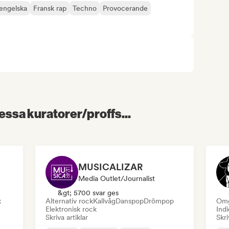
engelska
Fransk rap
Techno
Provocerande
essa kuratorer/proffs...
MUSICALIZAR
Media Outlet/Journalist
&gt; 5700 svar ges
k
Alternativ rock
Kallvåg
Danspop
Drömpop
Omg
Elektronisk rock
Indi
Skriva artiklar
Skri