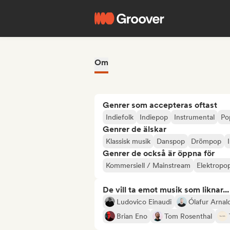
Om
Genrer som accepteras oftast
Indiefolk
Indiepop
Instrumental
Po
Genrer de älskar
Klassisk musik
Danspop
Drömpop
Genrer de också är öppna för
Kommersiell / Mainstream
Elektropo
De vill ta emot musik som liknar...
Ludovico Einaudi
Ólafur Arnal
Brian Eno
Tom Rosenthal