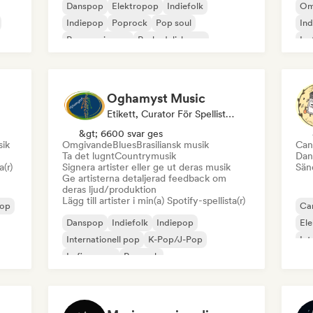
Danspop
Elektropop
Indiefolk
Om
Indiepop
Poprock
Pop soul
Ind
Progressiv pop
Psykedelisk pop
Ins
Oghamyst Music
Etikett, Curator För Spellistor, Ljudexpert
&gt; 6600 svar ges
ik
Omgivande
Blues
Brasiliansk musik
Can
Ta det lugnt
Countrymusik
Dan
a(r)
Signera artister eller ge ut deras musik
Sänd
Ge artisterna detaljerad feedback om
deras ljud/produktion
Lägg till artister i min(a) Spotify-spellista(r)
pop
Can
Danspop
Indiefolk
Indiepop
El
Internationell pop
K-Pop/J-Pop
Int
Lofi sovrum
Poprock
Sångare och låtskrivare