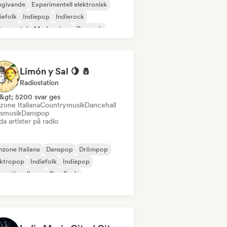
givande
Experimentell elektronisk
iefolk
Indiepop
Indierock
trumental
Modern jazz
Poprock
Limón y Sal 🍋 🧂
Radiostation
&gt; 5200 svar ges
zone Italiana
Countrymusik
Dancehall
smusik
Danspop
a artister på radio
zone Italiana
Danspop
Drömpop
ektropop
Indiefolk
Indiepop
ernationell pop
Pop Punk