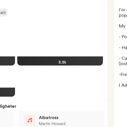
I'm 
a(r)
pop 
My p
- Po
- H
- Ca
3.3k
(in
-Fre
I Ad
ligheter
Albatross
Martin Howard