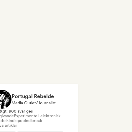
Portugal Rebelde
Media Outlet/Journalist
&gt; 900 svar ges
ivande
Experimentell elektronisk
efolk
Indiepop
Indierock
va artiklar