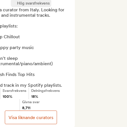
Hög svarsfrekvens
a curator from Italy. Looking for 
and instrumental tracks.

laylists:

p Chillout

appy party music

n't sleep 
strumental/piano/ambient)

sh Finds Top Hits

d track in my Spotify playlists.
Svarsfrekvens
Delningsfrekvens
100%
18%
Givna svar
8,711
Visa liknande curators