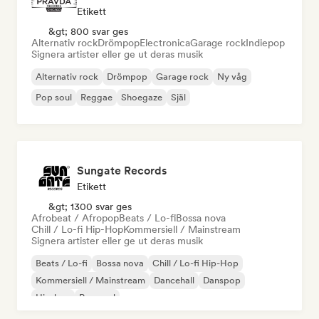
Etikett
&gt; 800 svar ges
Alternativ rock
Drömpop
Electronica
Garage rock
Indiepop
Signera artister eller ge ut deras musik
Alternativ rock
Drömpop
Garage rock
Ny våg
Pop soul
Reggae
Shoegaze
Själ
Sungate Records
Etikett
&gt; 1300 svar ges
Afrobeat / Afropop
Beats / Lo-fi
Bossa nova
Chill / Lo-fi Hip-Hop
Kommersiell / Mainstream
Signera artister eller ge ut deras musik
Beats / Lo-fi
Bossa nova
Chill / Lo-fi Hip-Hop
Kommersiell / Mainstream
Dancehall
Danspop
Hip-hop
Pop soul