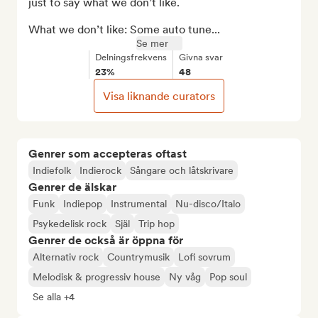
just to say what we don’t like. 

What we don’t like: Some auto tune...
Se mer
Delningsfrekvens
Givna svar
23%
48
Visa liknande curators
Genrer som accepteras oftast
Indiefolk
Indierock
Sångare och låtskrivare
Genrer de älskar
Funk
Indiepop
Instrumental
Nu-disco/Italo
Psykedelisk rock
Själ
Trip hop
Genrer de också är öppna för
Alternativ rock
Countrymusik
Lofi sovrum
Melodisk & progressiv house
Ny våg
Pop soul
Se alla +4