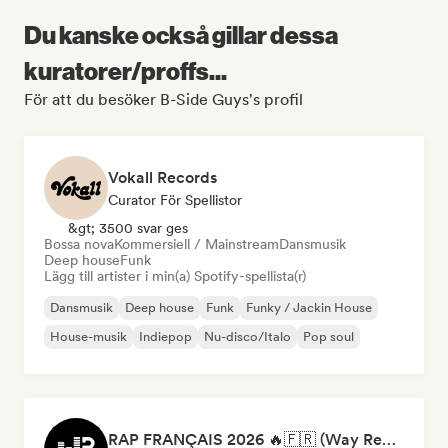
Du kanske också gillar dessa
kuratorer/proffs...
För att du besöker B-Side Guys's profil
Vokall Records
Curator För Spellistor
&gt; 3500 svar ges
Bossa nova
Kommersiell / Mainstream
Dansmusik
Deep house
Funk
Lägg till artister i min(a) Spotify-spellista(r)
Dansmusik
Deep house
Funk
Funky / Jackin House
House-musik
Indiepop
Nu-disco/Italo
Pop soul
RAP FRANÇAIS 2026 🔥🇫🇷 (Way Records)