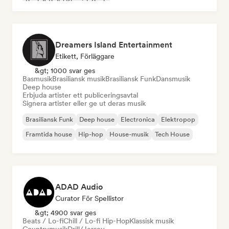
Rock & Roll / Klassisk Rock
Dreamers Island Entertainment
Etikett, Förläggare
&gt; 1000 svar ges
Basmusik
Brasiliansk musik
Brasiliansk Funk
Dansmusik
Deep house
Erbjuda artister ett publiceringsavtal
Signera artister eller ge ut deras musik
Brasiliansk Funk
Deep house
Electronica
Elektropop
Framtida house
Hip-hop
House-musik
Tech House
ADAD Audio
Curator För Spellistor
&gt; 4900 svar ges
Beats / Lo-fi
Chill / Lo-fi Hip-Hop
Klassisk musik