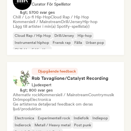
Curator För Spellistor
&gt; 5700 svar ges
Chill / Lo-fi Hip-Hop
Cloud Rap / Hip Hop
Kommersiell / Mainstream
Drill/Jersey
Hip-hop
Lägg till artister i min(a) Spotify-spellista(r)
Cloud Rap / Hip Hop
Drill/Jersey
Hip-hop
Instrumental hiphop
Fransk rap
Fälla
Urban pop
Chill / Lo-fi Hip-Hop
Djupgående feedback
Rob Tavaglione/Catalyst Recording
Ljudexpert
&gt; 800 svar ges
Alternativ rock
Kommersiell / Mainstream
Countrymusik
Drömpop
Electronica
Ge artisterna detaljerad feedback om deras
ljud/produktion
Electronica
Experimentell rock
Indiefolk
Indiepop
Indierock
Metall / Heavy metal
Post punk