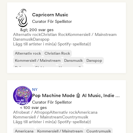
Capricorn Music
Curator För Spellistor
&gt; 200 svar ges
Alternativ rock
Christian Rock
Kommersiell / Mainstream
Dansmusik
Danspop
Lägg till artister i min(a) Spotify-spellista(r)
Alternativ rock
Christian Rock
Kommersiell / Mainstream
Dansmusik
Danspop
Drömpop
Elektropop
House-musik
NY
Pop Machine Mode 🤖 AI Music, Indie Pop & Dream Pop
Curator För Spellistor
< 100 svar ges
Afrobeat / Afropop
Alternativ rock
Americana
Kommersiell / Mainstream
Countrymusik
Lägg till artister i min(a) Spotify-spellista(r)
Americana
Kommersiell / Mainstream
Countrymusik