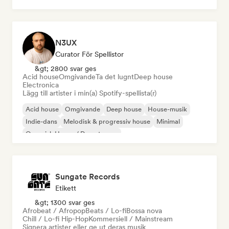
N3UX
Curator För Spellistor
&gt; 2800 svar ges
Acid house
Omgivande
Ta det lugnt
Deep house
Electronica
Lägg till artister i min(a) Spotify-spellista(r)
Acid house
Omgivande
Deep house
House-musik
Indie-dans
Melodisk & progressiv house
Minimal
Organisk House / Downtempo
Sungate Records
Etikett
&gt; 1300 svar ges
Afrobeat / Afropop
Beats / Lo-fi
Bossa nova
Chill / Lo-fi Hip-Hop
Kommersiell / Mainstream
Signera artister eller ge ut deras musik