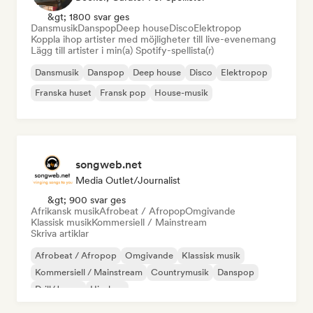
&gt; 1800 svar ges
Dansmusik
Danspop
Deep house
Disco
Elektropop
Koppla ihop artister med möjligheter till live-evenemang
Lägg till artister i min(a) Spotify-spellista(r)
Dansmusik
Danspop
Deep house
Disco
Elektropop
Franska huset
Fransk pop
House-musik
songweb.net
Media Outlet/Journalist
&gt; 900 svar ges
Afrikansk musik
Afrobeat / Afropop
Omgivande
Klassisk musik
Kommersiell / Mainstream
Skriva artiklar
Afrobeat / Afropop
Omgivande
Klassisk musik
Kommersiell / Mainstream
Countrymusik
Danspop
Drill/Jersey
Hip-hop