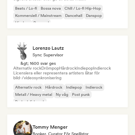
Beats / Lo-fi
Bossa nova
Chill / Lo-fi Hip-Hop
Kommersiell / Mainstream
Dancehall
Danspop
Hip-hop
Pop soul
Lorenzo Lautz
Sync Supervisor
&gt; 1600 svar ges
Alternativ rock
Drömpop
Hårdrock
Indiepop
Indierock
Licensiera eller representera artisters låtar för
bild-/videosynkronisering
Alternativ rock
Hårdrock
Indiepop
Indierock
Metall / Heavy metal
Ny våg
Post punk
Psykedelisk rock
Tommy Menger
Booker, Curator För Spellistor