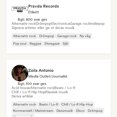
Pravda Records
Etikett
&gt; 800 svar ges
Alternativ rock
Drömpop
Electronica
Garage rock
Indiepop
Signera artister eller ge ut deras musik
Alternativ rock
Drömpop
Garage rock
Ny våg
Pop soul
Reggae
Shoegaze
Själ
Zoila Antonio
Media Outlet/Journalist
&gt; 100 svar ges
Acid house
Alternativ rock
Beats / Lo-fi
Chill / Lo-fi Hip-Hop
Klassisk musik
Skriva artiklar
Alternativ rock
Beats / Lo-fi
Chill / Lo-fi Hip-Hop
Kommersiell / Mainstream
Dansmusik
Disco
Drömpop
House-musik