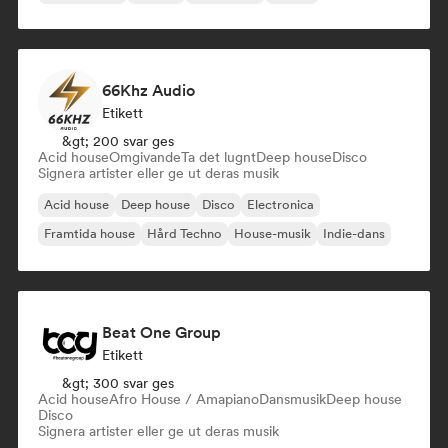
66Khz Audio
Etikett
&gt; 200 svar ges
Acid house
Omgivande
Ta det lugnt
Deep house
Disco
Signera artister eller ge ut deras musik
Acid house
Deep house
Disco
Electronica
Framtida house
Hård Techno
House-musik
Indie-dans
Beat One Group
Etikett
&gt; 300 svar ges
Acid house
Afro House / Amapiano
Dansmusik
Deep house
Disco
Signera artister eller ge ut deras musik