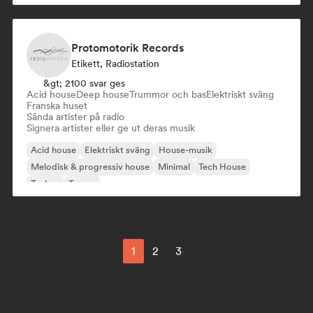
Protomotorik Records
Etikett, Radiostation
&gt; 2100 svar ges
Acid house
Deep house
Trummor och bas
Elektriskt sväng
Franska huset
Sända artister på radio
Signera artister eller ge ut deras musik
Acid house
Elektriskt sväng
House-musik
Melodisk & progressiv house
Minimal
Tech House
Techno
Trance
1
2
3