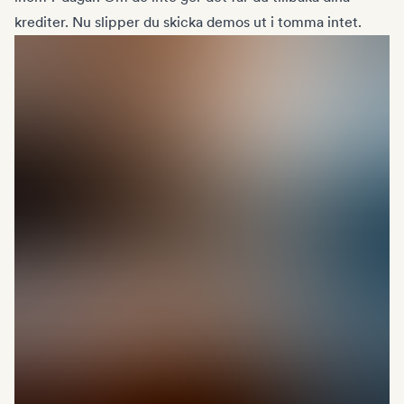
krediter. Nu slipper du skicka demos ut i tomma intet.