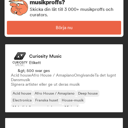
musikproffs?
Skicka din låt till 3 000+ musikproffs och
curators.
Börja nu
Curiosity Music
Etikett
&gt; 500 svar ges
Acid house
Afro House / Amapiano
Omgivande
Ta det lugnt
Dansmusik
Signera artister eller ge ut deras musik
Acid house
Afro House / Amapiano
Deep house
Electronica
Franska huset
House-musik
Melodisk & progressiv house
Minimal