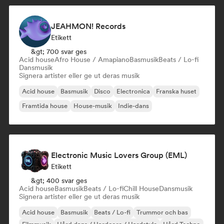
JEAHMON! Records
Etikett
&gt; 700 svar ges
Acid house
Afro House / Amapiano
Basmusik
Beats / Lo-fi
Dansmusik
Signera artister eller ge ut deras musik
Acid house
Basmusik
Disco
Electronica
Franska huset
Framtida house
House-musik
Indie-dans
Electronic Music Lovers Group (EML)
Etikett
&gt; 400 svar ges
Acid house
Basmusik
Beats / Lo-fi
Chill House
Dansmusik
Signera artister eller ge ut deras musik
Acid house
Basmusik
Beats / Lo-fi
Trummor och bas