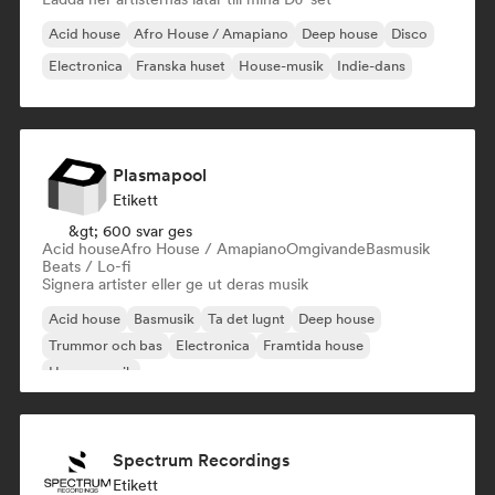
Acid house
Afro House / Amapiano
Deep house
Disco
Electronica
Franska huset
House-musik
Indie-dans
Plasmapool
Etikett
&gt; 600 svar ges
Acid house
Afro House / Amapiano
Omgivande
Basmusik
Beats / Lo-fi
Signera artister eller ge ut deras musik
Acid house
Basmusik
Ta det lugnt
Deep house
Trummor och bas
Electronica
Framtida house
House-musik
Spectrum Recordings
Etikett