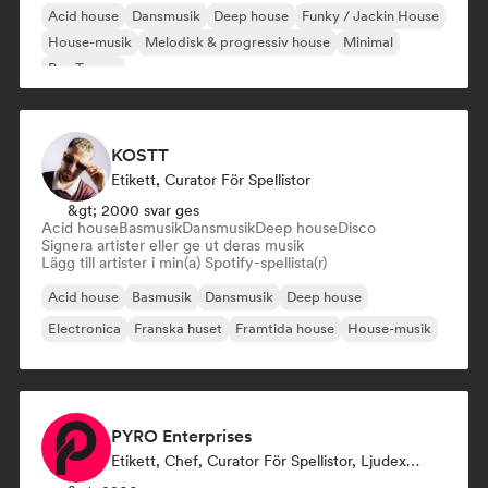
Acid house
Dansmusik
Deep house
Funky / Jackin House
House-musik
Melodisk & progressiv house
Minimal
Psy-Trance
KOSTT
Etikett, Curator För Spellistor
&gt; 2000 svar ges
Acid house
Basmusik
Dansmusik
Deep house
Disco
Signera artister eller ge ut deras musik
Lägg till artister i min(a) Spotify-spellista(r)
Acid house
Basmusik
Dansmusik
Deep house
Electronica
Franska huset
Framtida house
House-musik
PYRO Enterprises
Etikett, Chef, Curator För Spellistor, Ljudexpert