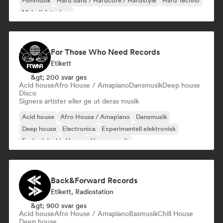
Filmmusik
Hård dans / Hardcore / Hardstyle
Hård Techno
Melodisk techno
For Those Who Need Records
Etikett
&gt; 200 svar ges
Acid house
Afro House / Amapiano
Dansmusik
Deep house
Disco
Signera artister eller ge ut deras musik
Acid house
Afro House / Amapiano
Dansmusik
Deep house
Electronica
Experimentell elektronisk
Funky / Jackin House
House-musik
Back&Forward Records
Etikett, Radiostation
&gt; 900 svar ges
Acid house
Afro House / Amapiano
Basmusik
Chill House
Deep house