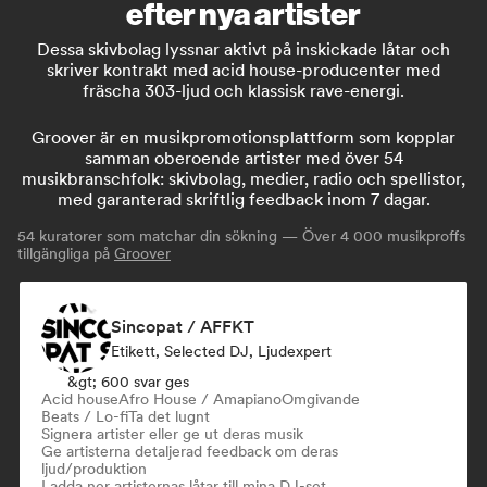
efter nya artister
Dessa skivbolag lyssnar aktivt på inskickade låtar och
skriver kontrakt med acid house-producenter med
fräscha 303-ljud och klassisk rave-energi.
Groover är en musikpromotionsplattform som kopplar
samman oberoende artister med över 54
musikbranschfolk: skivbolag, medier, radio och spellistor,
med garanterad skriftlig feedback inom 7 dagar.
54
kuratorer som matchar din sökning — Över 4 000 musikproffs
tillgängliga på
Groover
Sincopat / AFFKT
Etikett, Selected DJ, Ljudexpert
&gt; 600 svar ges
Acid house
Afro House / Amapiano
Omgivande
Beats / Lo-fi
Ta det lugnt
Signera artister eller ge ut deras musik
Ge artisterna detaljerad feedback om deras
ljud/produktion
Ladda ner artisternas låtar till mina DJ-set