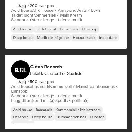
&gt; 4200 svar ges
Acid house
Afro House / Amapiano
Beats / Lo-fi
Ta det lugnt
Kommersiell / Mainstream
Signera artister eller ge ut deras musik
Acid house
Ta det lugnt
Dansmusik
Danspop
Deep house
Musik för högtider
House-musik
Indie-dans
Glitch Records
Etikett, Curator För Spellistor
&gt; 4500 svar ges
Acid house
Basmusik
Kommersiell / Mainstream
Dansmusik
Danspop
Signera artister eller ge ut deras musik
Lägg till artister i min(a) Spotify-spellista(r)
Acid house
Basmusik
Kommersiell / Mainstream
Danspop
Deep house
Trummor och bas
Dubstep
Electronica