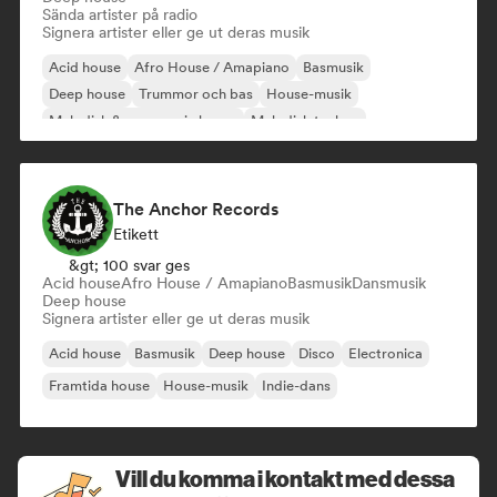
Sända artister på radio
Signera artister eller ge ut deras musik
Acid house
Afro House / Amapiano
Basmusik
Deep house
Trummor och bas
House-musik
Melodisk & progressiv house
Melodisk techno
The Anchor Records
Etikett
&gt; 100 svar ges
Acid house
Afro House / Amapiano
Basmusik
Dansmusik
Deep house
Signera artister eller ge ut deras musik
Acid house
Basmusik
Deep house
Disco
Electronica
Framtida house
House-musik
Indie-dans
Vill du komma i kontakt med dessa