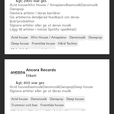
&gt; 2900 svar ges
Acid house
Afro House / Amapiano
Basmusik
Dansmusik
Danspop
Hantera artister i deras karriärer
Ge artisterna detaljerad feedback om deras
ljud/produktion
Signera artister eller ge ut deras musik
Lägg till artister i min(a) Spotify-spellista(r)
Acid house
Afro House / Amapiano
Dansmusik
Danspop
Deep house
Framtida house
Hård Techno
Melodisk & progressiv house
Ancora Records
Etikett
&gt; 600 svar ges
Acid house
Basmusik
Dansmusik
Danspop
Deep house
Signera artister eller ge ut deras musik
Acid house
Dansmusik
Danspop
Deep house
Trummor och bas
Framtida house
Hård dans / Hardcore / Hardstyle
House-musik