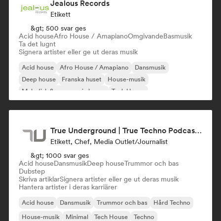
Jealous Records
Etikett
&gt; 500 svar ges
Acid house
Afro House / Amapiano
Omgivande
Basmusik
Ta det lugnt
Signera artister eller ge ut deras musik
Acid house
Afro House / Amapiano
Dansmusik
Deep house
Franska huset
House-musik
Melodisk & progressiv house
Tech House
True Underground | True Techno Podcast | ONE
Etikett, Chef, Media Outlet/Journalist
&gt; 1000 svar ges
Acid house
Dansmusik
Deep house
Trummor och bas
Dubstep
Skriva artiklar
Signera artister eller ge ut deras musik
Hantera artister i deras karriärer
Acid house
Dansmusik
Trummor och bas
Hård Techno
House-musik
Minimal
Tech House
Techno