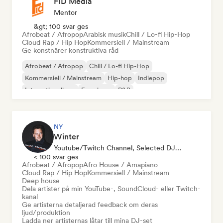
FID Media
Mentor
&gt; 100 svar ges
Afrobeat / Afropop
Arabisk musik
Chill / Lo-fi Hip-Hop
Cloud Rap / Hip Hop
Kommersiell / Mainstream
Ge konstnärer konstruktiva råd
Afrobeat / Afropop
Chill / Lo-fi Hip-Hop
Kommersiell / Mainstream
Hip-hop
Indiepop
Internationell rap
Fransk rap
R&B
NY
Winter
Youtube/Twitch Channel, Selected DJ, Ljudexpert
< 100 svar ges
Afrobeat / Afropop
Afro House / Amapiano
Cloud Rap / Hip Hop
Kommersiell / Mainstream
Deep house
Dela artister på min YouTube-, SoundCloud- eller Twitch-
kanal
Ge artisterna detaljerad feedback om deras
ljud/produktion
Ladda ner artisternas låtar till mina DJ-set