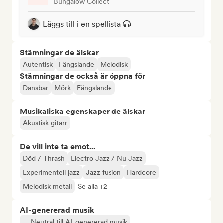
Bungalow Collect
Läggs till i en spellista
Stämningar de älskar
Autentisk
Fängslande
Melodisk
Stämningar de också är öppna för
Dansbar
Mörk
Fängslande
Musikaliska egenskaper de älskar
Akustisk gitarr
De vill inte ta emot...
Död / Thrash
Electro Jazz / Nu Jazz
Experimentell jazz
Jazz fusion
Hardcore
Melodisk metall
Se alla +2
AI-genererad musik
Neutral till AI-genererad musik