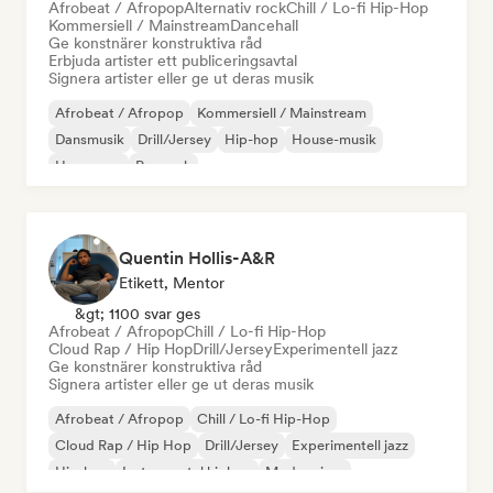
Afrobeat / Afropop
Alternativ rock
Chill / Lo-fi Hip-Hop
Kommersiell / Mainstream
Dancehall
Ge konstnärer konstruktiva råd
Erbjuda artister ett publiceringsavtal
Signera artister eller ge ut deras musik
Afrobeat / Afropop
Kommersiell / Mainstream
Dansmusik
Drill/Jersey
Hip-hop
House-musik
Hyperpop
Poprock
Quentin Hollis-A&R
Etikett, Mentor
&gt; 1100 svar ges
Afrobeat / Afropop
Chill / Lo-fi Hip-Hop
Cloud Rap / Hip Hop
Drill/Jersey
Experimentell jazz
Ge konstnärer konstruktiva råd
Signera artister eller ge ut deras musik
Afrobeat / Afropop
Chill / Lo-fi Hip-Hop
Cloud Rap / Hip Hop
Drill/Jersey
Experimentell jazz
Hip-hop
Instrumental hiphop
Modern jazz