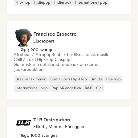
Hip-hop
Indiepop
Indierock
Internationell pop
Francisco Espectro
Ljudexpert
&gt; 200 svar ges
Afrobeat / Afropop
Beats / Lo-fi
Brasiliansk musik
Chill / Lo-fi Hip-Hop
Danspop
Ge artisterna detaljerad feedback om deras
ljud/produktion
Brasiliansk musik
Chill / Lo-fi Hip-Hop
Smuts
Hip-hop
Internationell pop
Rap på engelska
R&B
Själ
TLR Distribution
Etikett, Mentor, Förläggare
&gt; 1000 svar ges