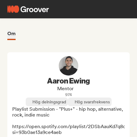
Om
Aaron Ewing
Mentor
974
Hög delningsgrad
Hög svarsfrekvens
Playlist Submission - "Plus+" - hip hop, alternative, 
rock, indie music

https://open.spotify.com/playlist/2DSbAauKd7q8ddO
si=93b0ae13a9ce4aeb
