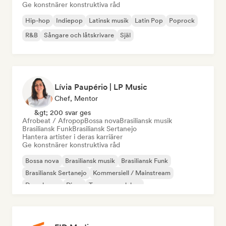
Ge konstnärer konstruktiva råd
Hip-hop
Indiepop
Latinsk musik
Latin Pop
Poprock
R&B
Sångare och låtskrivare
Själ
Lívia Paupério | LP Music
Chef, Mentor
&gt; 200 svar ges
Afrobeat / Afropop
Bossa nova
Brasiliansk musik
Brasiliansk Funk
Brasiliansk Sertanejo
Hantera artister i deras karriärer
Ge konstnärer konstruktiva råd
Bossa nova
Brasiliansk musik
Brasiliansk Funk
Brasiliansk Sertanejo
Kommersiell / Mainstream
Deep house
Disco
Trummor och bas