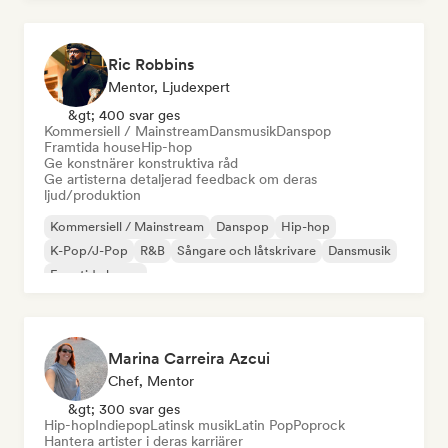
Ric Robbins
Mentor, Ljudexpert
&gt; 400 svar ges
Kommersiell / Mainstream
Dansmusik
Danspop
Framtida house
Hip-hop
Ge konstnärer konstruktiva råd
Ge artisterna detaljerad feedback om deras
ljud/produktion
Kommersiell / Mainstream
Danspop
Hip-hop
K-Pop/J-Pop
R&B
Sångare och låtskrivare
Dansmusik
Framtida house
Marina Carreira Azcui
Chef, Mentor
&gt; 300 svar ges
Hip-hop
Indiepop
Latinsk musik
Latin Pop
Poprock
Hantera artister i deras karriärer