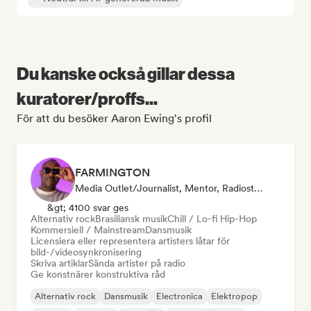
Du kanske också gillar dessa
kuratorer/proffs...
För att du besöker Aaron Ewing's profil
FARMINGTON
Media Outlet/Journalist, Mentor, Radiostation, Sync Supervisor
&gt; 4100 svar ges
Alternativ rock
Brasiliansk musik
Chill / Lo-fi Hip-Hop
Kommersiell / Mainstream
Dansmusik
Licensiera eller representera artisters låtar för
bild-/videosynkronisering
Skriva artiklar
Sända artister på radio
Ge konstnärer konstruktiva råd
Alternativ rock
Dansmusik
Electronica
Elektropop