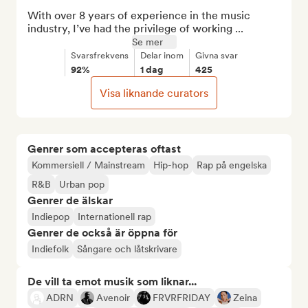
With over 8 years of experience in the music 
industry, I’ve had the privilege of working ...
Se mer
Svarsfrekvens
Delar inom
Givna svar
92%
1 dag
425
Visa liknande curators
Genrer som accepteras oftast
Kommersiell / Mainstream
Hip-hop
Rap på engelska
R&B
Urban pop
Genrer de älskar
Indiepop
Internationell rap
Genrer de också är öppna för
Indiefolk
Sångare och låtskrivare
De vill ta emot musik som liknar...
ADRN
Avenoir
FRVRFRIDAY
Zeina