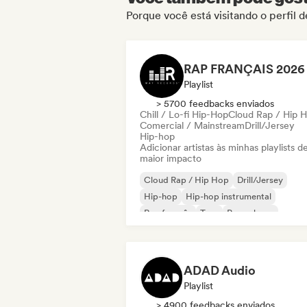
Porque você está visitando o perfil 
Playlist
> 5700 feedbacks enviados
Chill / Lo-fi Hip-Hop
Cloud Rap / Hip 
Comercial / Mainstream
Drill/Jersey
Hip-hop
Adicionar artistas às minhas playlists d
maior impacto
Cloud Rap / Hip Hop
Drill/Jersey
Hip-hop
Hip-hop instrumental
Rap francês
Trap
Pop urbano
Chill / Lo-fi Hip-Hop
ADAD Audio
Playlist
> 4900 feedbacks enviados