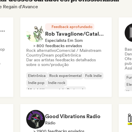
de Regain d'Avance
Feedback aprofundado
RAP FRANÇAIS 2026 🔥🇫🇷 (Way Records)
Rob Tavaglione/Catalyst Recording
Especialista Em Som
> 800 feedbacks enviados
Hop
Bas
Rock alternativo
Comercial / Mainstream
Dan
Country
Dream pop
Eletrônica
Ofe
Dar aos artistas feedbacks detalhados
e
pub
sobre o som/produção
Assi
Eletrônica
Rock experimental
Folk indie
Fun
Indie pop
Indie rock
El
Metal / Heavy metal
Post punk
Ho
Rock & Roll / Rock Clássico
Good Vibrations Radio
Rádio
> 2900 feedbacks enviados