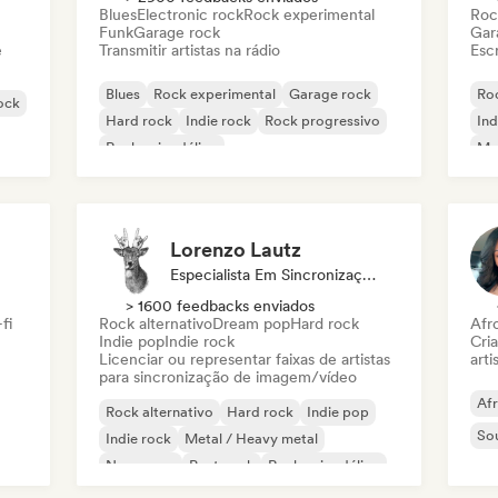
Blues
Electronic rock
Rock experimental
Roc
Funk
Garage rock
Gar
e
Transmitir artistas na rádio
Escr
Blues
Rock experimental
Garage rock
Roc
rock
Hard rock
Indie rock
Rock progressivo
Ind
Rock psicodélico
Met
Rock & Roll / Rock Clássico
Lorenzo Lautz
Especialista Em Sincronização
> 1600 feedbacks enviados
fi
Rock alternativo
Dream pop
Hard rock
Afr
Indie pop
Indie rock
Cri
Licenciar ou representar faixas de artistas
arti
para sincronização de imagem/vídeo
Af
Rock alternativo
Hard rock
Indie pop
So
Indie rock
Metal / Heavy metal
New wave
Post punk
Rock psicodélico