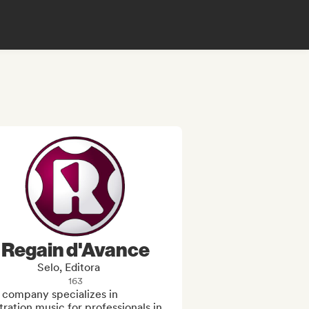
Regain d'Avance
Selo, Editora
163
 company specializes in 
stration music for professionals in 