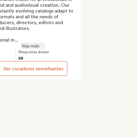
d and audiovisual creation. Our 
tantly evolving catalogs adapt to 
formats and all the needs of 
ucers, directors, editors and 
d illustrators.

orial m...
Veja mais
Respostas dadas
58
Ver curadores semelhantes