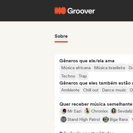
Sobre
Gêneros que ele/ela ama
Música africana
Música brasileira
D
Techno
Trap
Gêneros que eles também estão 
Ambiente
Chill out
Dance music
D
Quer receber música semelhante a
Mr Eazi
Chronixx
Sevdaliz
Stand High Patrol
Biga Ranx