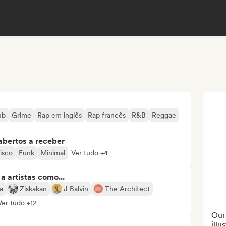
ub
Grime
Rap em inglês
Rap francês
R&B
Reggae
abertos a receber
isco
Funk
Minimal
Ver tudo +4
 artistas como...
a
Ziskakan
J Balvin
The Architect
Ver tudo +12
Our
illu