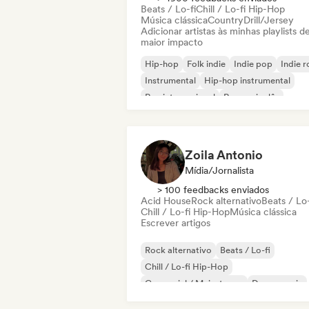
Beats / Lo-fi
Chill / Lo-fi Hip-Hop
Música clássica
Country
Drill/Jersey
Adicionar artistas às minhas playlists d
maior impacto
Hip-hop
Folk indie
Indie pop
Indie 
Instrumental
Hip-hop instrumental
Rap internacional
Rap em inglês
Zoila Antonio
Mídia/Jornalista
> 100 feedbacks enviados
Acid House
Rock alternativo
Beats / Lo-
Chill / Lo-fi Hip-Hop
Música clássica
Escrever artigos
Rock alternativo
Beats / Lo-fi
Chill / Lo-fi Hip-Hop
Comercial / Mainstream
Dance music
Disco
Dream pop
House music