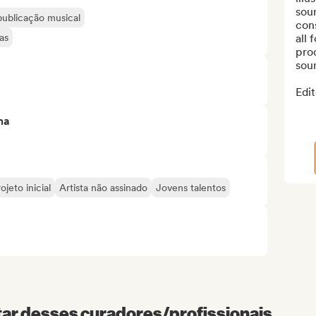
soun
publicação musical
cons
as
all 
prod
soun
Edit
ma
ojeto inicial
Artista não assinado
Jovens talentos
r desses curadores/profissionais...