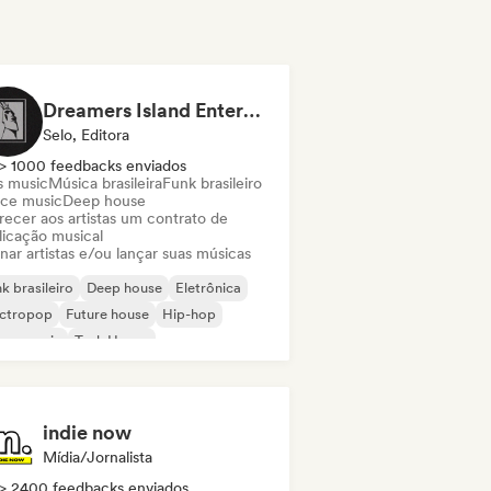
Dreamers Island Entertainment
Selo, Editora
> 1000 feedbacks enviados
s music
Música brasileira
Funk brasileiro
ce music
Deep house
recer aos artistas um contrato de
licação musical
nar artistas e/ou lançar suas músicas
k brasileiro
Deep house
Eletrônica
ectropop
Future house
Hip-hop
use music
Tech House
indie now
Mídia/Jornalista
> 2400 feedbacks enviados