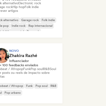
k alternativo
Electronic rock
age rock
Hip-hop
Folk indie
ever artigos
k alternativo
Garage rock
Folk indie
ie pop
Indie rock
Rap internacional
al / Heavy metal
Pop rock
NOVO
Zhakira Razhé
Influenciador
< 100 feedbacks enviados
obeat / Afropop
Funk
Pop soul
R&B
Soul
ar posts ou reels de impacto sobre
stas
robeat / Afropop
Funk
Pop soul
R&B
ul
Pop urbano