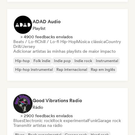
ADAD Audio
Playlist
> 4900 feedbacks enviados
Beats / Lo-fi
Chill / Lo-fi Hip-Hop
Música clássica
Country
Drill/Jersey
Adicionar artistas às minhas playlists de maior impacto
Hip-hop
Folk indie
Indie pop
Indie rock
Instrumental
Hip-hop instrumental
Rap internacional
Rap em inglês
Good Vibrations Radio
Rádio
> 2900 feedbacks enviados
Blues
Electronic rock
Rock experimental
Funk
Garage rock
Transmitir artistas na rádio
Blues
Rock experimental
Garage rock
Hard rock