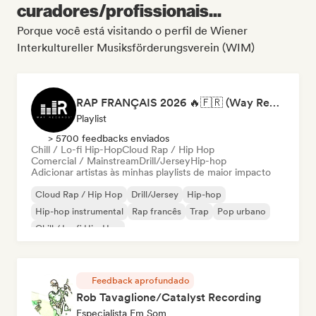
curadores/profissionais...
Porque você está visitando o perfil de Wiener
Interkultureller Musiksförderungsverein (WIM)
RAP FRANÇAIS 2026 🔥🇫🇷 (Way Records)
Playlist
> 5700 feedbacks enviados
Chill / Lo-fi Hip-Hop
Cloud Rap / Hip Hop
Comercial / Mainstream
Drill/Jersey
Hip-hop
Adicionar artistas às minhas playlists de maior impacto
Cloud Rap / Hip Hop
Drill/Jersey
Hip-hop
Hip-hop instrumental
Rap francês
Trap
Pop urbano
Chill / Lo-fi Hip-Hop
Feedback aprofundado
Rob Tavaglione/Catalyst Recording
Especialista Em Som