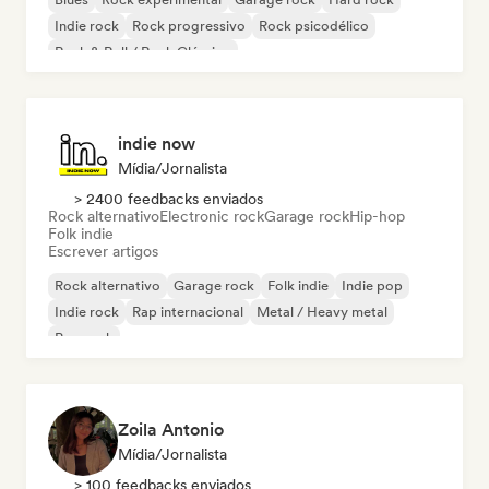
Indie rock
Rock progressivo
Rock psicodélico
Rock & Roll / Rock Clássico
indie now
Mídia/Jornalista
> 2400 feedbacks enviados
Rock alternativo
Electronic rock
Garage rock
Hip-hop
Folk indie
Escrever artigos
Rock alternativo
Garage rock
Folk indie
Indie pop
Indie rock
Rap internacional
Metal / Heavy metal
Pop rock
Zoila Antonio
Mídia/Jornalista
> 100 feedbacks enviados