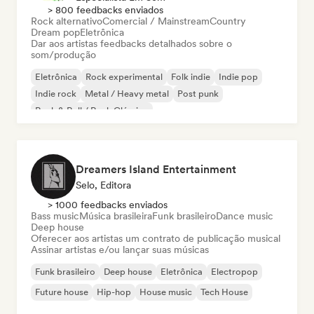
> 800 feedbacks enviados
Rock alternativo
Comercial / Mainstream
Country
Dream pop
Eletrônica
Dar aos artistas feedbacks detalhados sobre o
som/produção
Eletrônica
Rock experimental
Folk indie
Indie pop
Indie rock
Metal / Heavy metal
Post punk
Rock & Roll / Rock Clássico
Dreamers Island Entertainment
Selo, Editora
> 1000 feedbacks enviados
Bass music
Música brasileira
Funk brasileiro
Dance music
Deep house
Oferecer aos artistas um contrato de publicação musical
Assinar artistas e/ou lançar suas músicas
Funk brasileiro
Deep house
Eletrônica
Electropop
Future house
Hip-hop
House music
Tech House