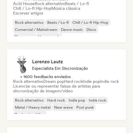
Acid House
Rock alternativo
Beats / Lo-fi
Chill / Lo-fi Hip-Hop
Música clássica
Escrever artigos
Rock alternativo
Beats / Lo-fi
Chill / Lo-fi Hip-Hop
Comercial / Mainstream
Dance music
Disco
Dream pop
House music
Lorenzo Lautz
Especialista Em Sincronização
> 1600 feedbacks enviados
Rock alternativo
Dream pop
Hard rock
Indie pop
Indie rock
Licenciar ou representar faixas de artistas para
sincronização de imagem/vídeo
Rock alternativo
Hard rock
Indie pop
Indie rock
Metal / Heavy metal
New wave
Post punk
Rock psicodélico