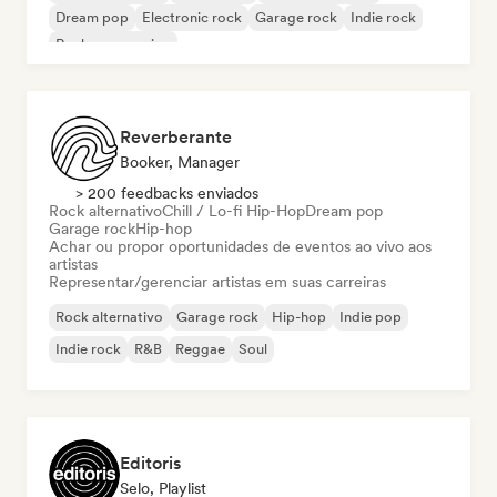
Dream pop
Electronic rock
Garage rock
Indie rock
Rock progressivo
Reverberante
Booker, Manager
> 200 feedbacks enviados
Rock alternativo
Chill / Lo-fi Hip-Hop
Dream pop
Garage rock
Hip-hop
Achar ou propor oportunidades de eventos ao vivo aos
artistas
Representar/gerenciar artistas em suas carreiras
Rock alternativo
Garage rock
Hip-hop
Indie pop
Indie rock
R&B
Reggae
Soul
Editoris
Selo, Playlist