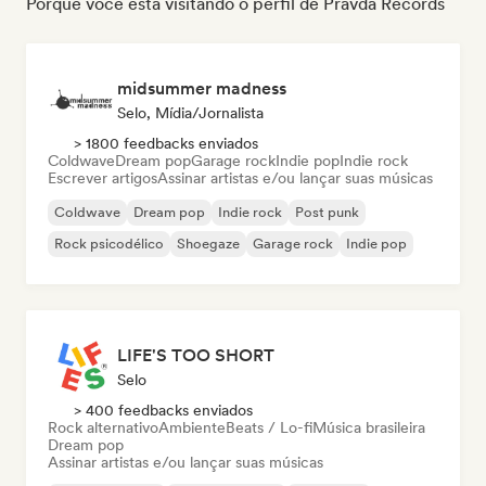
Porque você está visitando o perfil de Pravda Records
midsummer madness
Selo, Mídia/Jornalista
> 1800 feedbacks enviados
Coldwave
Dream pop
Garage rock
Indie pop
Indie rock
Escrever artigos
Assinar artistas e/ou lançar suas músicas
Coldwave
Dream pop
Indie rock
Post punk
Rock psicodélico
Shoegaze
Garage rock
Indie pop
LIFE'S TOO SHORT
Selo
> 400 feedbacks enviados
Rock alternativo
Ambiente
Beats / Lo-fi
Música brasileira
Dream pop
Assinar artistas e/ou lançar suas músicas