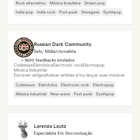
Rock alternativo
Música brasileira
Dream pop
Indie pop
Indie rock
Post punk
Shoegaze
Synthpop
Russian Dark Community
Selo, Mídia/Jornalista
> 1600 feedbacks enviados
Coldwave
Eletrônica
Electronic rock
Electropop
Música industrial
Escrever artigos
Assinar artistas e/ou lançar suas músicas
Coldwave
Eletrônica
Electronic rock
Electropop
Música industrial
New wave
Post punk
Synthpop
Lorenzo Lautz
Especialista Em Sincronização