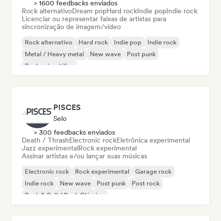
> 1600 feedbacks enviados
Rock alternativo
Dream pop
Hard rock
Indie pop
Indie rock
Licenciar ou representar faixas de artistas para
sincronização de imagem/vídeo
Rock alternativo
Hard rock
Indie pop
Indie rock
Metal / Heavy metal
New wave
Post punk
Rock psicodélico
PISCES
Selo
> 300 feedbacks enviados
Death / Thrash
Electronic rock
Eletrônica experimental
Jazz experimental
Rock experimental
Assinar artistas e/ou lançar suas músicas
Electronic rock
Rock experimental
Garage rock
Indie rock
New wave
Post punk
Post rock
Rock & Roll / Rock Clássico