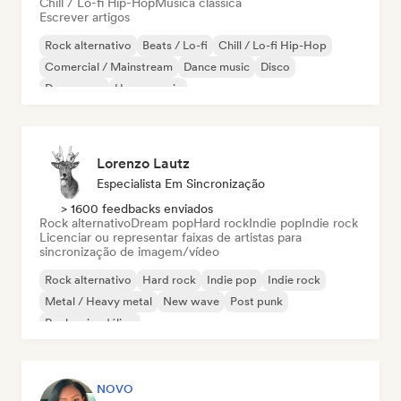
Chill / Lo-fi Hip-Hop
Música clássica
Escrever artigos
Rock alternativo
Beats / Lo-fi
Chill / Lo-fi Hip-Hop
Comercial / Mainstream
Dance music
Disco
Dream pop
House music
Lorenzo Lautz
Especialista Em Sincronização
> 1600 feedbacks enviados
Rock alternativo
Dream pop
Hard rock
Indie pop
Indie rock
Licenciar ou representar faixas de artistas para
sincronização de imagem/vídeo
Rock alternativo
Hard rock
Indie pop
Indie rock
Metal / Heavy metal
New wave
Post punk
Rock psicodélico
NOVO