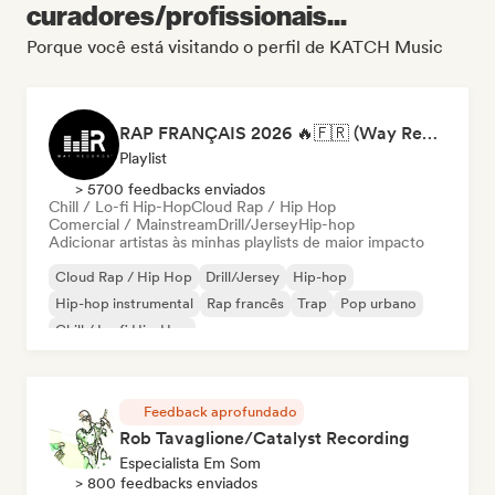
curadores/profissionais...
Porque você está visitando o perfil de KATCH Music
RAP FRANÇAIS 2026 🔥🇫🇷 (Way Records)
Playlist
> 5700 feedbacks enviados
Chill / Lo-fi Hip-Hop
Cloud Rap / Hip Hop
Comercial / Mainstream
Drill/Jersey
Hip-hop
Adicionar artistas às minhas playlists de maior impacto
Cloud Rap / Hip Hop
Drill/Jersey
Hip-hop
Hip-hop instrumental
Rap francês
Trap
Pop urbano
Chill / Lo-fi Hip-Hop
Feedback aprofundado
Rob Tavaglione/Catalyst Recording
Especialista Em Som
> 800 feedbacks enviados