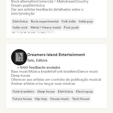
Rock alternativo
Comercial / Mainstream
Country
Dream pop
Eletrônica
Dar aos artistas feedbacks detalhados sobre o
som/produção
Eletrônica
Rock experimental
Folk indie
Indie pop
Indie rock
Metal / Heavy metal
Post punk
Rock & Roll / Rock Clássico
Dreamers Island Entertainment
Selo, Editora
> 1000 feedbacks enviados
Bass music
Música brasileira
Funk brasileiro
Dance music
Deep house
Oferecer aos artistas um contrato de publicação musical
Assinar artistas e/ou lançar suas músicas
Funk brasileiro
Deep house
Eletrônica
Electropop
Future house
Hip-hop
House music
Tech House