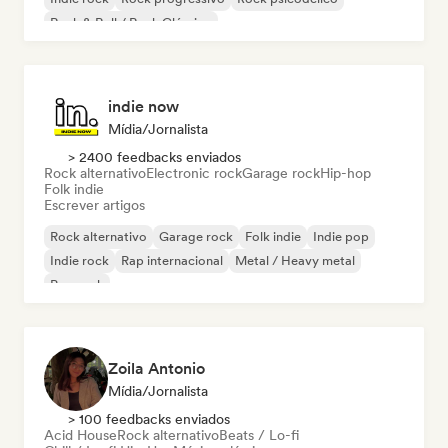
Rock & Roll / Rock Clássico
indie now
Mídia/Jornalista
> 2400 feedbacks enviados
Rock alternativo
Electronic rock
Garage rock
Hip-hop
Folk indie
Escrever artigos
Rock alternativo
Garage rock
Folk indie
Indie pop
Indie rock
Rap internacional
Metal / Heavy metal
Pop rock
Zoila Antonio
Mídia/Jornalista
> 100 feedbacks enviados
Acid House
Rock alternativo
Beats / Lo-fi