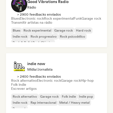
Good Vibrations Radio
Rádio
> 2900 feedbacks enviados
Blues
Electronic rock
Rock experimental
Funk
Garage rock
Transmitir artistas na rádio
Blues
Rock experimental
Garage rock
Hard rock
Indie rock
Rock progressivo
Rock psicodélico
Rock & Roll / Rock Clássico
indie now
Mídia/Jornalista
> 2400 feedbacks enviados
Rock alternativo
Electronic rock
Garage rock
Hip-hop
Folk indie
Escrever artigos
Rock alternativo
Garage rock
Folk indie
Indie pop
Indie rock
Rap internacional
Metal / Heavy metal
Pop rock