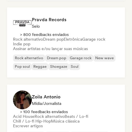
Pravda Records
Selo
> 800 feedbacks enviados
Rock alternativo
Dream pop
Eletrônica
Garage rock
Indie pop
Assinar artistas e/ou lançar suas músicas
Rock alternativo
Dream pop
Garage rock
New wave
Pop soul
Reggae
Shoegaze
Soul
Zoila Antonio
Mídia/Jornalista
> 100 feedbacks enviados
Acid House
Rock alternativo
Beats / Lo-fi
Chill / Lo-fi Hip-Hop
Música clássica
Escrever artigos