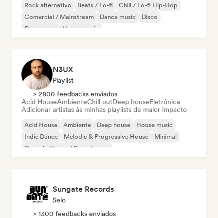
Rock alternativo
Beats / Lo-fi
Chill / Lo-fi Hip-Hop
Comercial / Mainstream
Dance music
Disco
Dream pop
House music
N3UX
Playlist
> 2800 feedbacks enviados
Acid House
Ambiente
Chill out
Deep house
Eletrônica
Adicionar artistas às minhas playlists de maior impacto
Acid House
Ambiente
Deep house
House music
Indie Dance
Melodic & Progressive House
Minimal
Organic House / Downtempo
Sungate Records
Selo
> 1300 feedbacks enviados