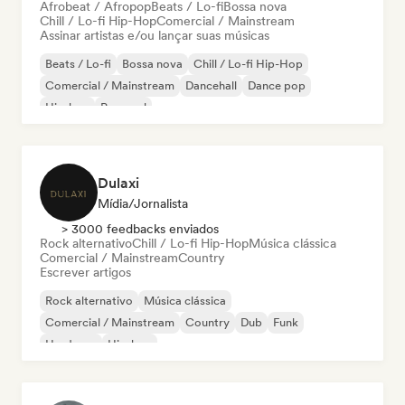
Afrobeat / Afropop
Beats / Lo-fi
Bossa nova
Chill / Lo-fi Hip-Hop
Comercial / Mainstream
Assinar artistas e/ou lançar suas músicas
Beats / Lo-fi
Bossa nova
Chill / Lo-fi Hip-Hop
Comercial / Mainstream
Dancehall
Dance pop
Hip-hop
Pop soul
Dulaxi
Mídia/Jornalista
> 3000 feedbacks enviados
Rock alternativo
Chill / Lo-fi Hip-Hop
Música clássica
Comercial / Mainstream
Country
Escrever artigos
Rock alternativo
Música clássica
Comercial / Mainstream
Country
Dub
Funk
Hardcore
Hip-hop