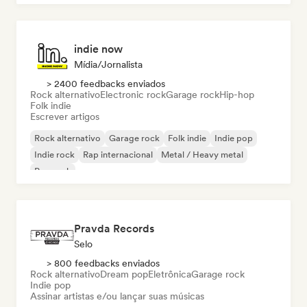
indie now
Mídia/Jornalista
> 2400 feedbacks enviados
Rock alternativo
Electronic rock
Garage rock
Hip-hop
Folk indie
Escrever artigos
Rock alternativo
Garage rock
Folk indie
Indie pop
Indie rock
Rap internacional
Metal / Heavy metal
Pop rock
Pravda Records
Selo
> 800 feedbacks enviados
Rock alternativo
Dream pop
Eletrônica
Garage rock
Indie pop
Assinar artistas e/ou lançar suas músicas