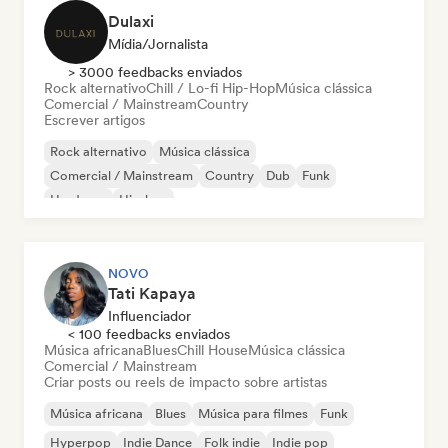
Dulaxi
Mídia/Jornalista
> 3000 feedbacks enviados
Rock alternativo
Chill / Lo-fi Hip-Hop
Música clássica
Comercial / Mainstream
Country
Escrever artigos
Rock alternativo
Música clássica
Comercial / Mainstream
Country
Dub
Funk
Hardcore
Hip-hop
NOVO
Tati Kapaya
Influenciador
< 100 feedbacks enviados
Música africana
Blues
Chill House
Música clássica
Comercial / Mainstream
Criar posts ou reels de impacto sobre artistas
Música africana
Blues
Música para filmes
Funk
Hyperpop
Indie Dance
Folk indie
Indie pop