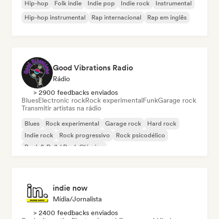
Hip-hop
Folk indie
Indie pop
Indie rock
Instrumental
Hip-hop instrumental
Rap internacional
Rap em inglês
Good Vibrations Radio
Rádio
> 2900 feedbacks enviados
Blues
Electronic rock
Rock experimental
Funk
Garage rock
Transmitir artistas na rádio
Blues
Rock experimental
Garage rock
Hard rock
Indie rock
Rock progressivo
Rock psicodélico
Rock & Roll / Rock Clássico
indie now
Mídia/Jornalista
> 2400 feedbacks enviados