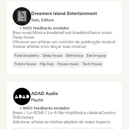
Dreamers Island Entertainment
Selo, Editora
> 1000 feedbacks enviados
Bass music
Música brasileira
Funk brasileiro
Dance music
Deep house
Oferecer aos artistas um contrato de publicação musical
Assinar artistas e/ou lançar suas músicas
Funk brasileiro
Deep house
Eletrônica
Electropop
Future house
Hip-hop
House music
Tech House
ADAD Audio
Playlist
> 4900 feedbacks enviados
Beats / Lo-fi
Chill / Lo-fi Hip-Hop
Música clássica
Country
Drill/Jersey
Adicionar artistas às minhas playlists de maior impacto