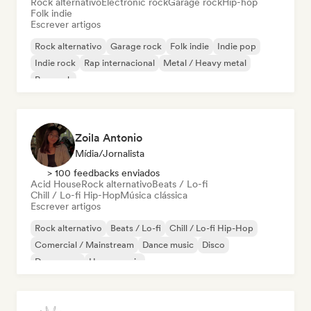
Rock alternativo
Electronic rock
Garage rock
Hip-hop
Folk indie
Escrever artigos
Rock alternativo
Garage rock
Folk indie
Indie pop
Indie rock
Rap internacional
Metal / Heavy metal
Pop rock
Zoila Antonio
Mídia/Jornalista
> 100 feedbacks enviados
Acid House
Rock alternativo
Beats / Lo-fi
Chill / Lo-fi Hip-Hop
Música clássica
Escrever artigos
Rock alternativo
Beats / Lo-fi
Chill / Lo-fi Hip-Hop
Comercial / Mainstream
Dance music
Disco
Dream pop
House music