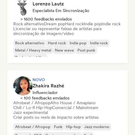
Lorenzo Lautz
Especialista Em Sincronização
> 1600 feedbacks enviados
Rock alternativo
Dream pop
Hard rock
Indie pop
Indie rock
Licenciar ou representar faixas de artistas para
sincronização de imagem/vídeo
Rock alternativo
Hard rock
Indie pop
Indie rock
Metal / Heavy metal
New wave
Post punk
Rock psicodélico
NOVO
Zhakira Razhé
Influenciador
< 100 feedbacks enviados
Afrobeat / Afropop
Afro House / Amapiano
Chill / Lo-fi Hip-Hop
Comercial / Mainstream
Jazz experimental
Criar posts ou reels de impacto sobre artistas
Afrobeat / Afropop
Funk
Hip-hop
Jazz moderno