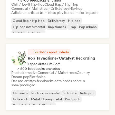
> 5700 feedbacks enviados
Chill / Lo-fi Hip-Hop
Cloud Rap / Hip Hop
Comercial / Mainstream
Drill/Jersey
Hip-hop
Adicionar artistas às minhas playlists de maior impacto
Cloud Rap / Hip Hop
Drill/Jersey
Hip-hop
Hip-hop instrumental
Rap francês
Trap
Pop urbano
Chill / Lo-fi Hip-Hop
Feedback aprofundado
Rob Tavaglione/Catalyst Recording
Especialista Em Som
> 800 feedbacks enviados
Rock alternativo
Comercial / Mainstream
Country
Dream pop
Eletrônica
Dar aos artistas feedbacks detalhados sobre o
som/produção
Eletrônica
Rock experimental
Folk indie
Indie pop
Indie rock
Metal / Heavy metal
Post punk
Rock & Roll / Rock Clássico