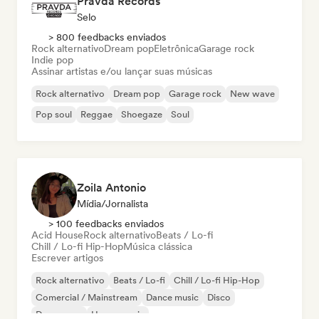
Pravda Records
Selo
> 800 feedbacks enviados
Rock alternativo
Dream pop
Eletrônica
Garage rock
Indie pop
Assinar artistas e/ou lançar suas músicas
Rock alternativo
Dream pop
Garage rock
New wave
Pop soul
Reggae
Shoegaze
Soul
Zoila Antonio
Mídia/Jornalista
> 100 feedbacks enviados
Acid House
Rock alternativo
Beats / Lo-fi
Chill / Lo-fi Hip-Hop
Música clássica
Escrever artigos
Rock alternativo
Beats / Lo-fi
Chill / Lo-fi Hip-Hop
Comercial / Mainstream
Dance music
Disco
Dream pop
House music