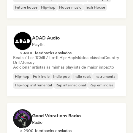
Future house
Hip-hop
House music
Tech House
ADAD Audio
Playlist
> 4900 feedbacks enviados
Beats / Lo-fi
Chill / Lo-fi Hip-Hop
Música clássica
Country
Drill/Jersey
Adicionar artistas às minhas playlists de maior impacto
Hip-hop
Folk indie
Indie pop
Indie rock
Instrumental
Hip-hop instrumental
Rap internacional
Rap em inglês
Good Vibrations Radio
Rádio
> 2900 feedbacks enviados