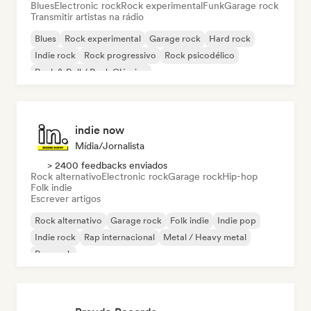
Blues
Electronic rock
Rock experimental
Funk
Garage rock
Transmitir artistas na rádio
Blues
Rock experimental
Garage rock
Hard rock
Indie rock
Rock progressivo
Rock psicodélico
Rock & Roll / Rock Clássico
indie now
Mídia/Jornalista
> 2400 feedbacks enviados
Rock alternativo
Electronic rock
Garage rock
Hip-hop
Folk indie
Escrever artigos
Rock alternativo
Garage rock
Folk indie
Indie pop
Indie rock
Rap internacional
Metal / Heavy metal
Pop rock