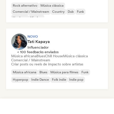
Rock alternativo
Música clássica
Comercial / Mainstream
Country
Dub
Funk
Hardcore
Hip-hop
NOVO
Tati Kapaya
Influenciador
< 100 feedbacks enviados
Música africana
Blues
Chill House
Música clássica
Comercial / Mainstream
Criar posts ou reels de impacto sobre artistas
Música africana
Blues
Música para filmes
Funk
Hyperpop
Indie Dance
Folk indie
Indie pop