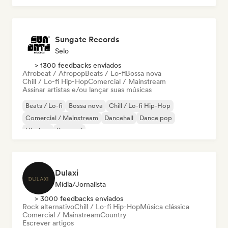
Sungate Records
Selo
> 1300 feedbacks enviados
Afrobeat / Afropop
Beats / Lo-fi
Bossa nova
Chill / Lo-fi Hip-Hop
Comercial / Mainstream
Assinar artistas e/ou lançar suas músicas
Beats / Lo-fi
Bossa nova
Chill / Lo-fi Hip-Hop
Comercial / Mainstream
Dancehall
Dance pop
Hip-hop
Pop soul
Dulaxi
Mídia/Jornalista
> 3000 feedbacks enviados
Rock alternativo
Chill / Lo-fi Hip-Hop
Música clássica
Comercial / Mainstream
Country
Escrever artigos