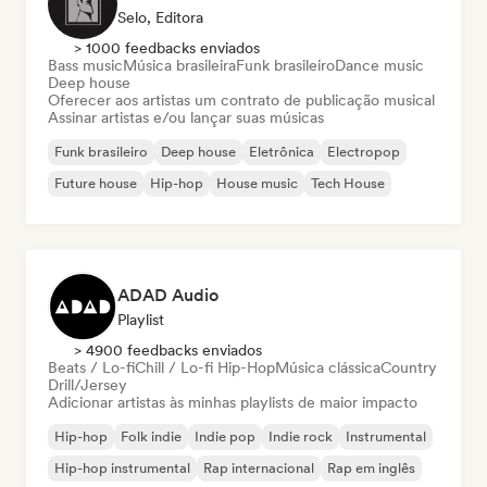
Selo, Editora
> 1000 feedbacks enviados
Bass music
Música brasileira
Funk brasileiro
Dance music
Deep house
Oferecer aos artistas um contrato de publicação musical
Assinar artistas e/ou lançar suas músicas
Funk brasileiro
Deep house
Eletrônica
Electropop
Future house
Hip-hop
House music
Tech House
ADAD Audio
Playlist
> 4900 feedbacks enviados
Beats / Lo-fi
Chill / Lo-fi Hip-Hop
Música clássica
Country
Drill/Jersey
Adicionar artistas às minhas playlists de maior impacto
Hip-hop
Folk indie
Indie pop
Indie rock
Instrumental
Hip-hop instrumental
Rap internacional
Rap em inglês