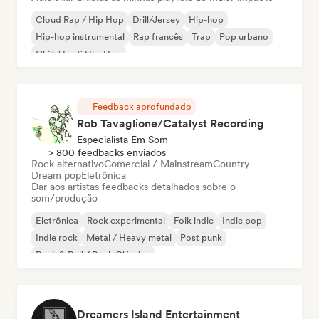
Cloud Rap / Hip Hop
Drill/Jersey
Hip-hop
Hip-hop instrumental
Rap francês
Trap
Pop urbano
Chill / Lo-fi Hip-Hop
Feedback aprofundado
Rob Tavaglione/Catalyst Recording
Especialista Em Som
> 800 feedbacks enviados
Rock alternativo
Comercial / Mainstream
Country
Dream pop
Eletrônica
Dar aos artistas feedbacks detalhados sobre o
som/produção
Eletrônica
Rock experimental
Folk indie
Indie pop
Indie rock
Metal / Heavy metal
Post punk
Rock & Roll / Rock Clássico
Dreamers Island Entertainment