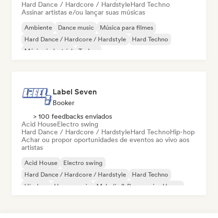
Hard Dance / Hardcore / Hardstyle
Hard Techno
Assinar artistas e/ou lançar suas músicas
Ambiente
Dance music
Música para filmes
Hard Dance / Hardcore / Hardstyle
Hard Techno
Música industrial
Techno
Label Seven
Booker
> 100 feedbacks enviados
Acid House
Electro swing
Hard Dance / Hardcore / Hardstyle
Hard Techno
Hip-hop
Achar ou propor oportunidades de eventos ao vivo aos
artistas
Acid House
Electro swing
Hard Dance / Hardcore / Hardstyle
Hard Techno
Hip-hop
House music
Melodic & Progressive House
Nouvelle scene