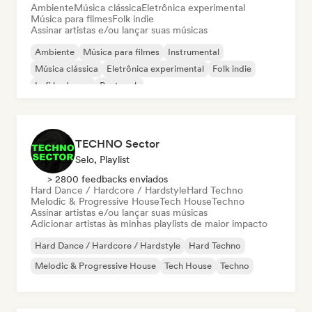
Ambiente
Música clássica
Eletrônica experimental
Música para filmes
Folk indie
Assinar artistas e/ou lançar suas músicas
Ambiente
Música para filmes
Instrumental
Música clássica
Eletrônica experimental
Folk indie
Lofi bedroom
Post rock
TECHNO Sector
Selo, Playlist
> 2800 feedbacks enviados
Hard Dance / Hardcore / Hardstyle
Hard Techno
Melodic & Progressive House
Tech House
Techno
Assinar artistas e/ou lançar suas músicas
Adicionar artistas às minhas playlists de maior impacto
Hard Dance / Hardcore / Hardstyle
Hard Techno
Melodic & Progressive House
Tech House
Techno