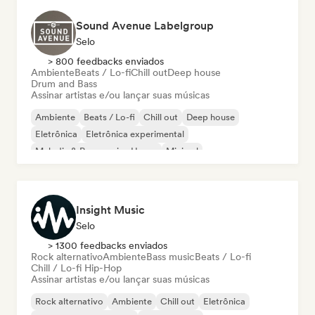
Sound Avenue Labelgroup
Selo
> 800 feedbacks enviados
Ambiente
Beats / Lo-fi
Chill out
Deep house
Drum and Bass
Assinar artistas e/ou lançar suas músicas
Ambiente
Beats / Lo-fi
Chill out
Deep house
Eletrônica
Eletrônica experimental
Melodic & Progressive House
Minimal
Insight Music
Selo
> 1300 feedbacks enviados
Rock alternativo
Ambiente
Bass music
Beats / Lo-fi
Chill / Lo-fi Hip-Hop
Assinar artistas e/ou lançar suas músicas
Rock alternativo
Ambiente
Chill out
Eletrônica