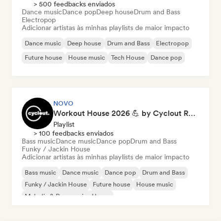
> 500 feedbacks enviados
Dance music
Dance pop
Deep house
Drum and Bass
Electropop
Adicionar artistas às minhas playlists de maior impacto
Dance music
Deep house
Drum and Bass
Electropop
Future house
House music
Tech House
Dance pop
NOVO
Workout House 2026 💪 by Cyclout Records
Playlist
> 100 feedbacks enviados
Bass music
Dance music
Dance pop
Drum and Bass
Funky / Jackin House
Adicionar artistas às minhas playlists de maior impacto
Bass music
Dance music
Dance pop
Drum and Bass
Funky / Jackin House
Future house
House music
Melodic & Progressive House