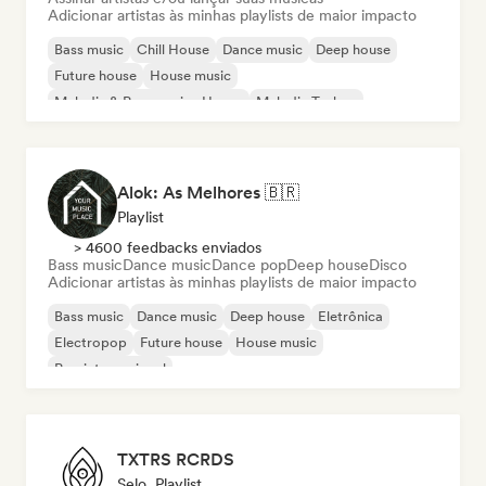
Adicionar artistas às minhas playlists de maior impacto
Bass music
Chill House
Dance music
Deep house
Future house
House music
Melodic & Progressive House
Melodic Techno
Alok: As Melhores 🇧🇷
Playlist
> 4600 feedbacks enviados
Bass music
Dance music
Dance pop
Deep house
Disco
Adicionar artistas às minhas playlists de maior impacto
Bass music
Dance music
Deep house
Eletrônica
Electropop
Future house
House music
Pop internacional
TXTRS RCRDS
Selo, Playlist