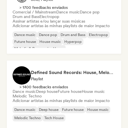
> 1700 feedbacks enviados
Comercial / Mainstream
Dance music
Dance pop
Drum and Bass
Electropop
Assinar artistas e/ou lançar suas músicas
Adicionar artistas às minhas playlists de maior impacto
Dance music
Dance pop
Drum and Bass
Electropop
Future house
House music
Hyperpop
Melodic & Progressive House
Defined Sound Records: House, Melodic Techno and EDM - Playlists Curated by DJ Nick Proof
Playlist
> 1400 feedbacks enviados
Dance music
Deep house
Future house
House music
Melodic Techno
Adicionar artistas às minhas playlists de maior impacto
Dance music
Deep house
Future house
House music
Melodic Techno
Tech House