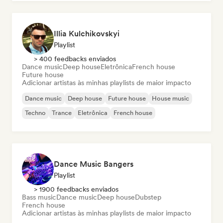
Illia Kulchikovskyi
Playlist
> 400 feedbacks enviados
Dance music
Deep house
Eletrônica
French house
Future house
Adicionar artistas às minhas playlists de maior impacto
Dance music
Deep house
Future house
House music
Techno
Trance
Eletrônica
French house
Dance Music Bangers
Playlist
> 1900 feedbacks enviados
Bass music
Dance music
Deep house
Dubstep
French house
Adicionar artistas às minhas playlists de maior impacto