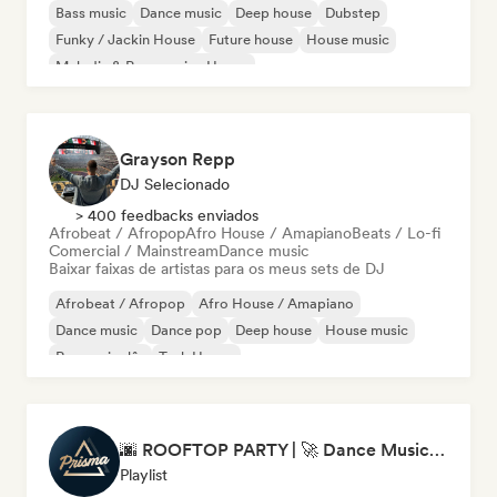
Bass music
Dance music
Deep house
Dubstep
Funky / Jackin House
Future house
House music
Melodic & Progressive House
Grayson Repp
DJ Selecionado
> 400 feedbacks enviados
Afrobeat / Afropop
Afro House / Amapiano
Beats / Lo-fi
Comercial / Mainstream
Dance music
Baixar faixas de artistas para os meus sets de DJ
Afrobeat / Afropop
Afro House / Amapiano
Dance music
Dance pop
Deep house
House music
Rap em inglês
Tech House
🌆 ROOFTOP PARTY | 🚀 Dance Music Mix 2026 by Prisma Records
Playlist