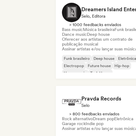
Selo, Editora
> 1000 feedbacks enviados
Bass music
Música brasileira
Funk brasil
Dance music
Deep house
Oferecer aos artistas um contrato de
publicação musical
Assinar artistas e/ou lançar suas músic
Funk brasileiro
Deep house
Eletrônic
Electropop
Future house
Hip-hop
House music
Tech House
Pravda Records
Selo
> 800 feedbacks enviados
Rock alternativo
Dream pop
Eletrônica
Garage rock
Indie pop
Assinar artistas e/ou lançar suas músic