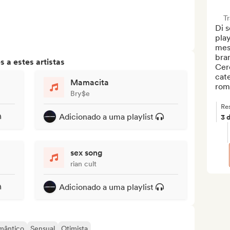
T
Di s
play
mese
bran
 a estes artistas
Cerc
cate
Mamacita
roma
Bry$e
Re
Adicionado a uma playlist
3 
sex song
rian cult
Adicionado a uma playlist
mântico
Sensual
Otimista