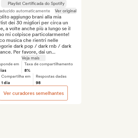
Playlist Certificada do Spotify
raduzido automaticamente
Ver original
olito aggiungo brani alla mia 
list dei 30 migliori per circa un 
, a volte anche più a lungo se il 
o mi colpisce particolarmente! 
o musica che rientri nelle 
gorie dark pop / dark rnb / dark 
nce. Per favore, dai un...
Veja mais
sponde em
Taxa de compartilhamento
dias
8%
Compartilha em
Respostas dadas
1 dia
98
Ver curadores semelhantes