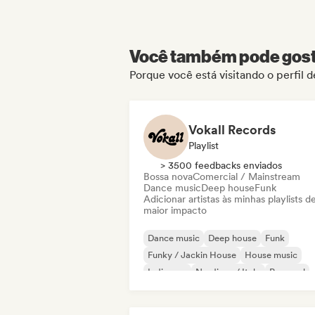
Você também pode gosta
Porque você está visitando o perfil d
Vokall Records
Playlist
> 3500 feedbacks enviados
Bossa nova
Comercial / Mainstream
Dance music
Deep house
Funk
Adicionar artistas às minhas playlists d
maior impacto
Dance music
Deep house
Funk
Funky / Jackin House
House music
Indie pop
Nu-disco / Italo
Pop soul