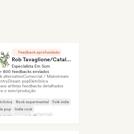
Feedback aprofundado
Rob Tavaglione/Catalyst Recording
Especialista Em Som
> 800 feedbacks enviados
k alternativo
Comercial / Mainstream
ntry
Dream pop
Eletrônica
 aos artistas feedbacks detalhados
re o som/produção
trônica
Rock experimental
Folk indie
ie pop
Indie rock
al / Heavy metal
Post punk
k & Roll / Rock Clássico