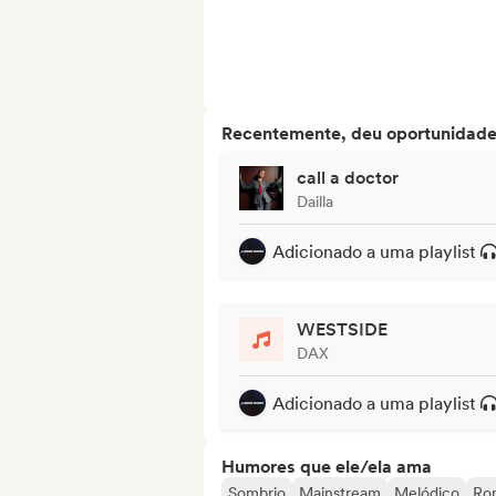
Recentemente, deu oportunidades
call a doctor
Dailla
Adicionado a uma playlist
WESTSIDE
DAX
Adicionado a uma playlist
Humores que ele/ela ama
Sombrio
Mainstream
Melódico
Ro