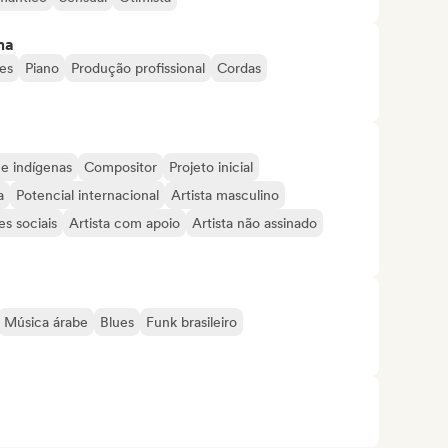
ma
es
Piano
Produção profissional
Cordas
 e indígenas
Compositor
Projeto inicial
a
Potencial internacional
Artista masculino
s sociais
Artista com apoio
Artista não assinado
Música árabe
Blues
Funk brasileiro