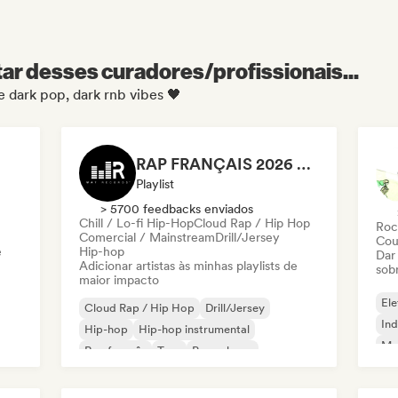
r desses curadores/profissionais...
e dark pop, dark rnb vibes 🖤
RAP FRANÇAIS 2026 🔥🇫🇷 (Way Records)
Playlist
> 5700 feedbacks enviados
Chill / Lo-fi Hip-Hop
Cloud Rap / Hip Hop
Roc
Comercial / Mainstream
Drill/Jersey
Cou
e
Hip-hop
Dar
Adicionar artistas às minhas playlists de
sob
maior impacto
Ele
Cloud Rap / Hip Hop
Drill/Jersey
Ind
Hip-hop
Hip-hop instrumental
Met
Rap francês
Trap
Pop urbano
Roc
Chill / Lo-fi Hip-Hop