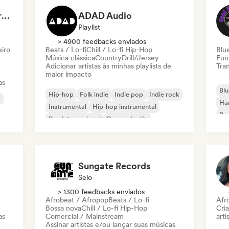
Dreamers Island Entertainment
ADAD Audio
Playlist
> 4900 feedbacks enviados
eiro
Beats / Lo-fi
Chill / Lo-fi Hip-Hop
Blu
Música clássica
Country
Drill/Jersey
Fun
Adicionar artistas às minhas playlists de
Tran
maior impacto
as
Blu
Hip-hop
Folk indie
Indie pop
Indie rock
a
Ha
Instrumental
Hip-hop instrumental
Roc
Rap internacional
Rap em inglês
Roc
Sungate Records
Selo
> 1300 feedbacks enviados
Afrobeat / Afropop
Beats / Lo-fi
Afr
Bossa nova
Chill / Lo-fi Hip-Hop
Cri
as
Comercial / Mainstream
arti
Assinar artistas e/ou lançar suas músicas