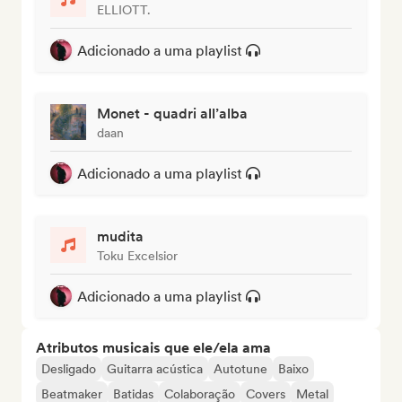
ELLIOTT.
Adicionado a uma playlist
Monet - quadri all’alba
daan
Adicionado a uma playlist
mudita
Toku Excelsior
Adicionado a uma playlist
Atributos musicais que ele/ela ama
Desligado
Guitarra acústica
Autotune
Baixo
Beatmaker
Batidas
Colaboração
Covers
Metal