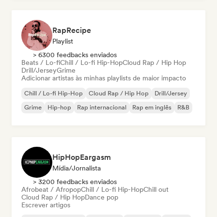
RapRecipe
Playlist
> 6300 feedbacks enviados
Beats / Lo-fi
Chill / Lo-fi Hip-Hop
Cloud Rap / Hip Hop
Drill/Jersey
Grime
Adicionar artistas às minhas playlists de maior impacto
Chill / Lo-fi Hip-Hop
Cloud Rap / Hip Hop
Drill/Jersey
Grime
Hip-hop
Rap internacional
Rap em inglês
R&B
HipHopEargasm
Mídia/Jornalista
> 3200 feedbacks enviados
Afrobeat / Afropop
Chill / Lo-fi Hip-Hop
Chill out
Cloud Rap / Hip Hop
Dance pop
Escrever artigos