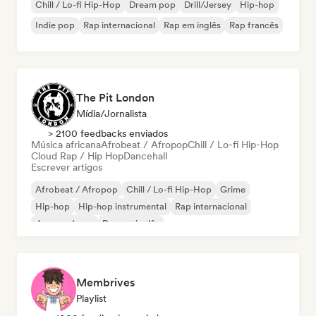
Chill / Lo-fi Hip-Hop
Dream pop
Drill/Jersey
Hip-hop
Indie pop
Rap internacional
Rap em inglês
Rap francês
The Pit London
Mídia/Jornalista
> 2100 feedbacks enviados
Música africana
Afrobeat / Afropop
Chill / Lo-fi Hip-Hop
Cloud Rap / Hip Hop
Dancehall
Escrever artigos
Afrobeat / Afropop
Chill / Lo-fi Hip-Hop
Grime
Hip-hop
Hip-hop instrumental
Rap internacional
Jazz moderno
Rap em inglês
Membrives
Playlist