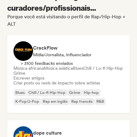
curadores/profissionais...
Porque você está visitando o perfil de Rap/Hip-Hop +
ALT
CrackFlow
Mídia/Jornalista, Influenciador
> 3100 feedbacks enviados
Música africana
Música asiática
Blues
Chill / Lo-fi Hip-Hop
Grime
Escrever artigos
Criar posts ou reels de impacto sobre artistas
Blues
Chill / Lo-fi Hip-Hop
Grime
Hip-hop
K-Pop/J-Pop
Rap em inglês
Rap francês
R&B
dope culture