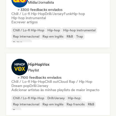
Mídia/Jornalista
> 3300 feedbacks enviados
Chill / Lo-fi Hip-Hop
Drill/Jersey
Funk
Hip-hop
Hip-hop instrumental
Escrever artigos
Chill / Lo-fi Hip-Hop
Hip-hop
Hip-hop instrumental
Rap internacional
Rap em inglês
R&B
Trap
Drill/Jersey
HipHopVox
Playlist
> 7100 feedbacks enviados
Chill / Lo-fi Hip-Hop
Chill out
Cloud Rap / Hip Hop
Dream pop
Drill/Jersey
Adicionar artistas às minhas playlists de maior impacto
Chill / Lo-fi Hip-Hop
Drill/Jersey
Hip-hop
Rap internacional
Rap em inglês
Rap francês
R&B
Trap