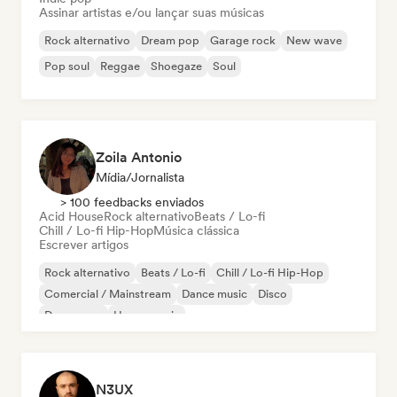
Assinar artistas e/ou lançar suas músicas
Rock alternativo
Dream pop
Garage rock
New wave
Pop soul
Reggae
Shoegaze
Soul
Zoila Antonio
Mídia/Jornalista
> 100 feedbacks enviados
Acid House
Rock alternativo
Beats / Lo-fi
Chill / Lo-fi Hip-Hop
Música clássica
Escrever artigos
Rock alternativo
Beats / Lo-fi
Chill / Lo-fi Hip-Hop
Comercial / Mainstream
Dance music
Disco
Dream pop
House music
N3UX