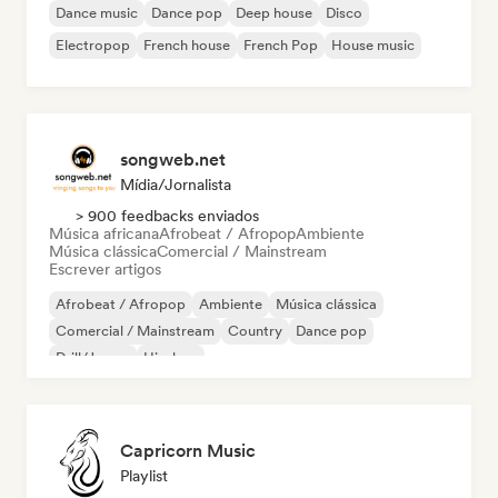
Dance music
Dance pop
Deep house
Disco
Electropop
French house
French Pop
House music
songweb.net
Mídia/Jornalista
> 900 feedbacks enviados
Música africana
Afrobeat / Afropop
Ambiente
Música clássica
Comercial / Mainstream
Escrever artigos
Afrobeat / Afropop
Ambiente
Música clássica
Comercial / Mainstream
Country
Dance pop
Drill/Jersey
Hip-hop
Capricorn Music
Playlist