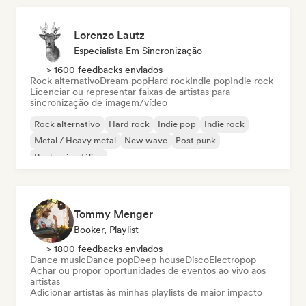
Lorenzo Lautz
Especialista Em Sincronização
> 1600 feedbacks enviados
Rock alternativo
Dream pop
Hard rock
Indie pop
Indie rock
Licenciar ou representar faixas de artistas para
sincronização de imagem/vídeo
Rock alternativo
Hard rock
Indie pop
Indie rock
Metal / Heavy metal
New wave
Post punk
Rock psicodélico
Tommy Menger
Booker, Playlist
> 1800 feedbacks enviados
Dance music
Dance pop
Deep house
Disco
Electropop
Achar ou propor oportunidades de eventos ao vivo aos
artistas
Adicionar artistas às minhas playlists de maior impacto