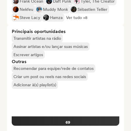
Frank Ocean
Daft Punk
Tyler, The Creator
Nekfeu
Muddy Monk
Sébastien Tellier
Steve Lacy
Hamza
Ver tudo +8
Principais oportunidades
Transmitir artistas na rádio
Assinar artistas e/ou lançar suas músicas
Escrever artigos
Outras
Recomendar para equipe/rede de contatos
Criar um post ou reels nas redes sociais
Adicionar à(s) playlist(s)
69