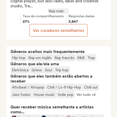
Digital player, but also radio, label and creative 
studio, Tra...
Veja mais
Taxa de compartilhamento
Respostas dadas
27%
3,847
Ver curadores semelhantes
Gêneros aceitos mais frequentemente
Hip-hop
Rap em inglês
Rap francês
R&B
Trap
Gêneros que ele/ela ama
Eletrônica
Grime
Soul
Trip hop
Gêneros que eles também estão abertos a
receber
Afrobeat / Afropop
Chill / Lo-fi Hip-Hop
Chill out
Jazz fusion
House music
Indie pop
Ver tudo +4
Quer receber música semelhante a artistas
como...