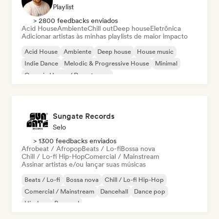
Playlist
> 2800 feedbacks enviados
Acid House
Ambiente
Chill out
Deep house
Eletrônica
Adicionar artistas às minhas playlists de maior impacto
Acid House
Ambiente
Deep house
House music
Indie Dance
Melodic & Progressive House
Minimal
Organic House / Downtempo
Sungate Records
Selo
> 1300 feedbacks enviados
Afrobeat / Afropop
Beats / Lo-fi
Bossa nova
Chill / Lo-fi Hip-Hop
Comercial / Mainstream
Assinar artistas e/ou lançar suas músicas
Beats / Lo-fi
Bossa nova
Chill / Lo-fi Hip-Hop
Comercial / Mainstream
Dancehall
Dance pop
Hip-hop
Pop soul