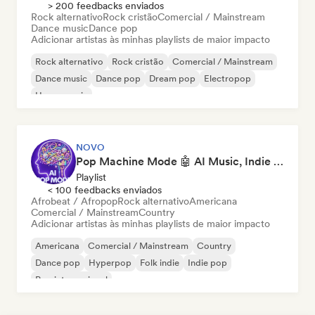
> 200 feedbacks enviados
Rock alternativo
Rock cristão
Comercial / Mainstream
Dance music
Dance pop
Adicionar artistas às minhas playlists de maior impacto
Rock alternativo
Rock cristão
Comercial / Mainstream
Dance music
Dance pop
Dream pop
Electropop
House music
NOVO
Pop Machine Mode 🤖 AI Music, Indie Pop & Dream Pop
Playlist
< 100 feedbacks enviados
Afrobeat / Afropop
Rock alternativo
Americana
Comercial / Mainstream
Country
Adicionar artistas às minhas playlists de maior impacto
Americana
Comercial / Mainstream
Country
Dance pop
Hyperpop
Folk indie
Indie pop
Pop internacional