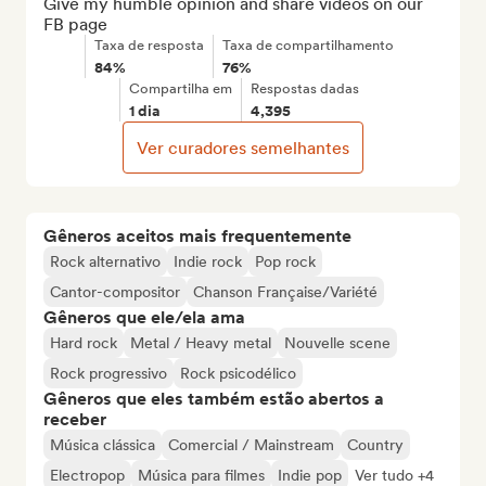
Give my humble opinion and share videos on our 
FB page
Taxa de resposta
Taxa de compartilhamento
84%
76%
Compartilha em
Respostas dadas
1 dia
4,395
Ver curadores semelhantes
Gêneros aceitos mais frequentemente
Rock alternativo
Indie rock
Pop rock
Cantor-compositor
Chanson Française/Variété
Gêneros que ele/ela ama
Hard rock
Metal / Heavy metal
Nouvelle scene
Rock progressivo
Rock psicodélico
Gêneros que eles também estão abertos a
receber
Música clássica
Comercial / Mainstream
Country
Electropop
Música para filmes
Indie pop
Ver tudo +4