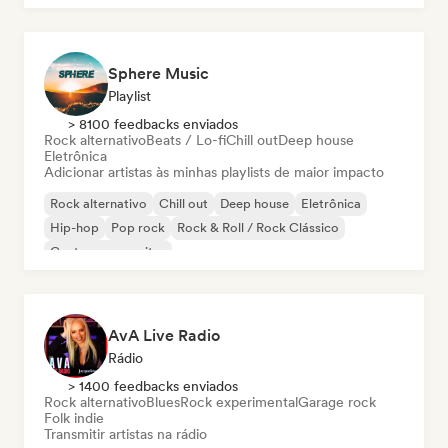
Sphere Music
Playlist
> 8100 feedbacks enviados
Rock alternativo
Beats / Lo-fi
Chill out
Deep house
Eletrônica
Adicionar artistas às minhas playlists de maior impacto
Rock alternativo
Chill out
Deep house
Eletrônica
Hip-hop
Pop rock
Rock & Roll / Rock Clássico
Cantor-compositor
AvA Live Radio
Rádio
> 1400 feedbacks enviados
Rock alternativo
Blues
Rock experimental
Garage rock
Folk indie
Transmitir artistas na rádio