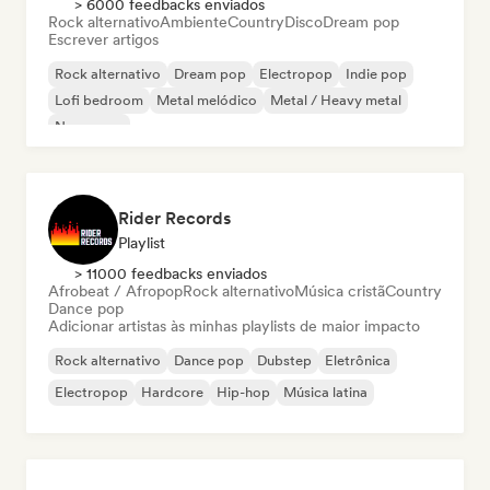
> 6000 feedbacks enviados
Rock alternativo
Ambiente
Country
Disco
Dream pop
Escrever artigos
Rock alternativo
Dream pop
Electropop
Indie pop
Lofi bedroom
Metal melódico
Metal / Heavy metal
New wave
Rider Records
Playlist
> 11000 feedbacks enviados
Afrobeat / Afropop
Rock alternativo
Música cristã
Country
Dance pop
Adicionar artistas às minhas playlists de maior impacto
Rock alternativo
Dance pop
Dubstep
Eletrônica
Electropop
Hardcore
Hip-hop
Música latina