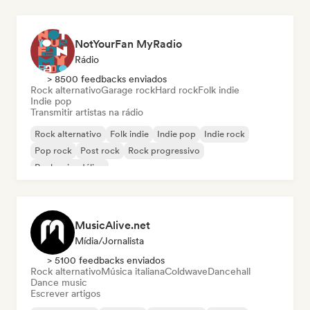
NotYourFan MyRadio
Rádio
> 8500 feedbacks enviados
Rock alternativo
Garage rock
Hard rock
Folk indie
Indie pop
Transmitir artistas na rádio
Rock alternativo
Folk indie
Indie pop
Indie rock
Pop rock
Post rock
Rock progressivo
Rock psicodélico
MusicAlive.net
Mídia/Jornalista
> 5100 feedbacks enviados
Rock alternativo
Música italiana
Coldwave
Dancehall
Dance music
Escrever artigos