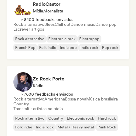
RadioCastor
Mídia/Jornalista
> 8400 feedbacks enviados
Rock alternativo
Blues
Chill out
Dance music
Dance pop
Escrever artigos
Rock alternativo
Electronic rock
Electropop
French Pop
Folk indie
Indie pop
Indie rock
Pop rock
Ze Rock Porto
Rádio
> 7600 feedbacks enviados
Rock alternativo
Americana
Bossa nova
Música brasileira
Country
Transmitir artistas na rádio
Rock alternativo
Country
Electronic rock
Hard rock
Folk indie
Indie rock
Metal / Heavy metal
Punk Rock