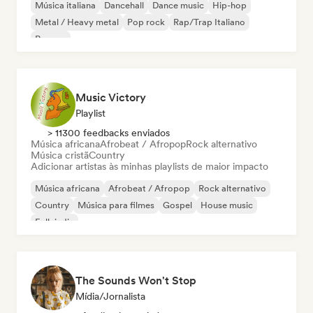
Música italiana
Dancehall
Dance music
Hip-hop
Metal / Heavy metal
Pop rock
Rap/Trap Italiano
Reggae
Music Victory
Playlist
> 11300 feedbacks enviados
Música africana
Afrobeat / Afropop
Rock alternativo
Música cristã
Country
Adicionar artistas às minhas playlists de maior impacto
Música africana
Afrobeat / Afropop
Rock alternativo
Country
Música para filmes
Gospel
House music
Folk indie
The Sounds Won't Stop
Mídia/Jornalista