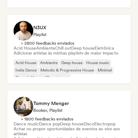
N3UX
Playlist
> 2800 feedbacks enviados
Acid House
Ambiente
Chill out
Deep house
Eletrônica
Adicionar artistas às minhas playlists de maior impacto
Acid House
Ambiente
Deep house
House music
Indie Dance
Melodic & Progressive House
Minimal
Organic House / Downtempo
Tommy Menger
Booker, Playlist
> 1800 feedbacks enviados
Dance music
Dance pop
Deep house
Disco
Electropop
Achar ou propor oportunidades de eventos ao vivo aos
artistas