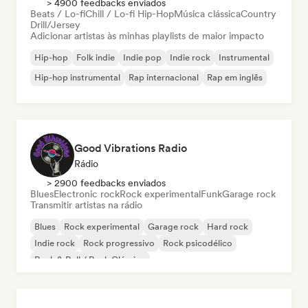
> 4900 feedbacks enviados
Beats / Lo-fi
Chill / Lo-fi Hip-Hop
Música clássica
Country
Drill/Jersey
Adicionar artistas às minhas playlists de maior impacto
Hip-hop
Folk indie
Indie pop
Indie rock
Instrumental
Hip-hop instrumental
Rap internacional
Rap em inglês
Good Vibrations Radio
Rádio
> 2900 feedbacks enviados
Blues
Electronic rock
Rock experimental
Funk
Garage rock
Transmitir artistas na rádio
Blues
Rock experimental
Garage rock
Hard rock
Indie rock
Rock progressivo
Rock psicodélico
Rock & Roll / Rock Clássico