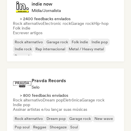
indie now
Mídia/Jornalista
> 2400 feedbacks enviados
Rock alternativo
Electronic rock
Garage rock
Hip-hop
Folk indie
Escrever artigos
Rock alternativo
Garage rock
Folk indie
Indie pop
Indie rock
Rap internacional
Metal / Heavy metal
Pop rock
Pravda Records
Selo
> 800 feedbacks enviados
Rock alternativo
Dream pop
Eletrônica
Garage rock
Indie pop
Assinar artistas e/ou lançar suas músicas
Rock alternativo
Dream pop
Garage rock
New wave
Pop soul
Reggae
Shoegaze
Soul