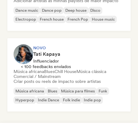
Adicionar artistas às minhas playlists de maior impacto
Dance music
Dance pop
Deep house
Disco
Electropop
French house
French Pop
House music
NOVO
Tati Kapaya
Influenciador
< 100 feedbacks enviados
Música africana
Blues
Chill House
Música clássica
Comercial / Mainstream
Criar posts ou reels de impacto sobre artistas
Música africana
Blues
Música para filmes
Funk
Hyperpop
Indie Dance
Folk indie
Indie pop