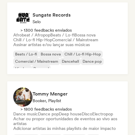
Sungate Records
Selo
> 1300 feedbacks enviados
Afrobeat / Afropop
Beats / Lo-fi
Bossa nova
Chill / Lo-fi Hip-Hop
Comercial / Mainstream
Assinar artistas e/ou lançar suas músicas
Beats / Lo-fi
Bossa nova
Chill / Lo-fi Hip-Hop
Comercial / Mainstream
Dancehall
Dance pop
Hip-hop
Pop soul
Tommy Menger
Booker, Playlist
> 1800 feedbacks enviados
Dance music
Dance pop
Deep house
Disco
Electropop
Achar ou propor oportunidades de eventos ao vivo aos
artistas
Adicionar artistas às minhas playlists de maior impacto