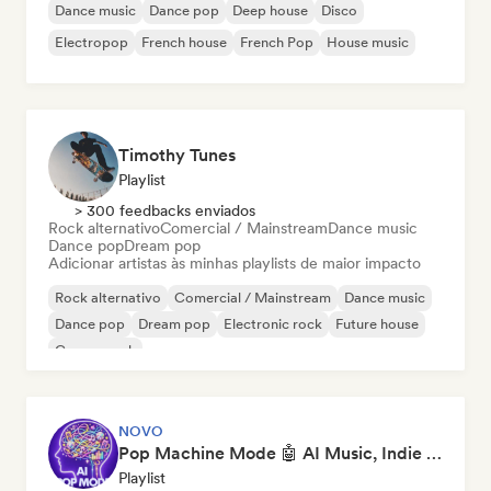
Dance music
Dance pop
Deep house
Disco
Electropop
French house
French Pop
House music
Timothy Tunes
Playlist
> 300 feedbacks enviados
Rock alternativo
Comercial / Mainstream
Dance music
Dance pop
Dream pop
Adicionar artistas às minhas playlists de maior impacto
Rock alternativo
Comercial / Mainstream
Dance music
Dance pop
Dream pop
Electronic rock
Future house
Garage rock
NOVO
Pop Machine Mode 🤖 AI Music, Indie Pop & Dream Pop
Playlist