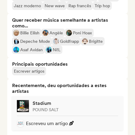
Jazz moderno
New wave
Rap francês
Trip hop
Quer receber música semelhante a artistas
como...
Billie Eilish
Angèle
Poni Hoax
Depeche Mode
Goldfrapp
Brigitte
Asaf Avidan
Ni!L
Principais oportunidades
Escrever artigos
Recentemente, deu oportunidades a estes
artistas
Stadium
POUND SALT
Escreveu um artigo