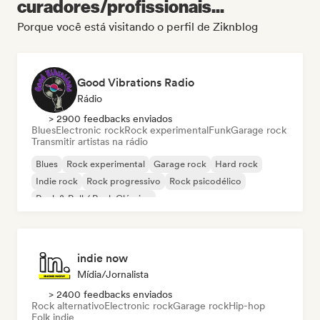
curadores/profissionais...
Porque você está visitando o perfil de Ziknblog
Good Vibrations Radio
Rádio
> 2900 feedbacks enviados
Blues
Electronic rock
Rock experimental
Funk
Garage rock
Transmitir artistas na rádio
Blues
Rock experimental
Garage rock
Hard rock
Indie rock
Rock progressivo
Rock psicodélico
Rock & Roll / Rock Clássico
indie now
Mídia/Jornalista
> 2400 feedbacks enviados
Rock alternativo
Electronic rock
Garage rock
Hip-hop
Folk indie