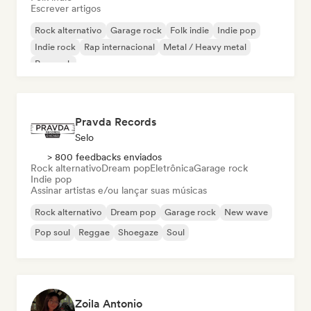
Escrever artigos
Rock alternativo
Garage rock
Folk indie
Indie pop
Indie rock
Rap internacional
Metal / Heavy metal
Pop rock
Pravda Records
Selo
> 800 feedbacks enviados
Rock alternativo
Dream pop
Eletrônica
Garage rock
Indie pop
Assinar artistas e/ou lançar suas músicas
Rock alternativo
Dream pop
Garage rock
New wave
Pop soul
Reggae
Shoegaze
Soul
Zoila Antonio