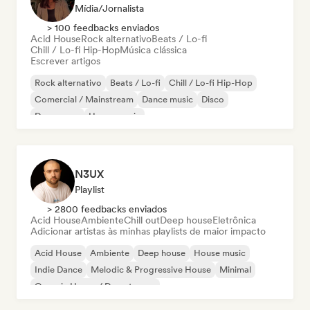
Mídia/Jornalista
> 100 feedbacks enviados
Acid House
Rock alternativo
Beats / Lo-fi
Chill / Lo-fi Hip-Hop
Música clássica
Escrever artigos
Rock alternativo
Beats / Lo-fi
Chill / Lo-fi Hip-Hop
Comercial / Mainstream
Dance music
Disco
Dream pop
House music
N3UX
Playlist
> 2800 feedbacks enviados
Acid House
Ambiente
Chill out
Deep house
Eletrônica
Adicionar artistas às minhas playlists de maior impacto
Acid House
Ambiente
Deep house
House music
Indie Dance
Melodic & Progressive House
Minimal
Organic House / Downtempo