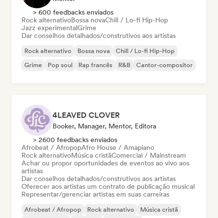
> 600 feedbacks enviados
Rock alternativo
Bossa nova
Chill / Lo-fi Hip-Hop
Jazz experimental
Grime
Dar conselhos detalhados/construtivos aos artistas
Rock alternativo
Bossa nova
Chill / Lo-fi Hip-Hop
Grime
Pop soul
Rap francês
R&B
Cantor-compositor
4LEAVED CLOVER
Booker, Manager, Mentor, Editora
> 2600 feedbacks enviados
Afrobeat / Afropop
Afro House / Amapiano
Rock alternativo
Música cristã
Comercial / Mainstream
Achar ou propor oportunidades de eventos ao vivo aos
artistas
Dar conselhos detalhados/construtivos aos artistas
Oferecer aos artistas um contrato de publicação musical
Representar/gerenciar artistas em suas carreiras
Afrobeat / Afropop
Rock alternativo
Música cristã