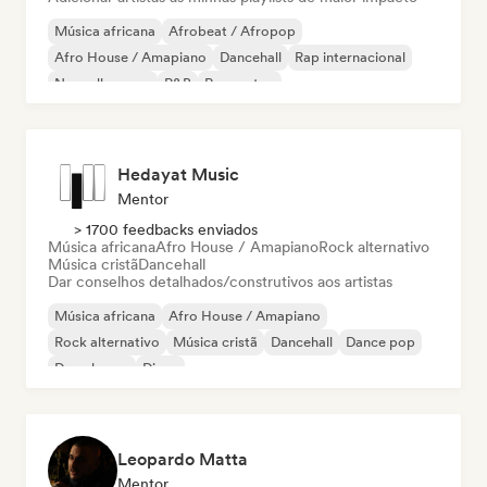
Música africana
Afrobeat / Afropop
Afro House / Amapiano
Dancehall
Rap internacional
Nouvelle scene
R&B
Reggaeton
Hedayat Music
Mentor
> 1700 feedbacks enviados
Música africana
Afro House / Amapiano
Rock alternativo
Música cristã
Dancehall
Dar conselhos detalhados/construtivos aos artistas
Música africana
Afro House / Amapiano
Rock alternativo
Música cristã
Dancehall
Dance pop
Deep house
Disco
Leopardo Matta
Mentor