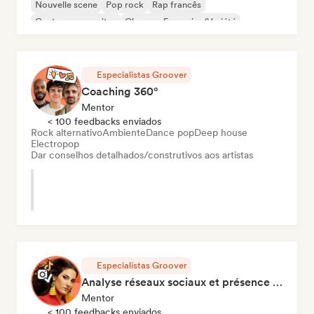
Nouvelle scene
Pop rock
Rap francês
Cantor-compositor
Chanson Française/Variété
Especialistas Groover
Coaching 360°
Mentor
< 100 feedbacks enviados
Rock alternativo
Ambiente
Dance pop
Deep house
Electropop
Dar conselhos detalhados/construtivos aos artistas
Especialistas Groover
Analyse réseaux sociaux et présence en ligne
Mentor
< 100 feedbacks enviados