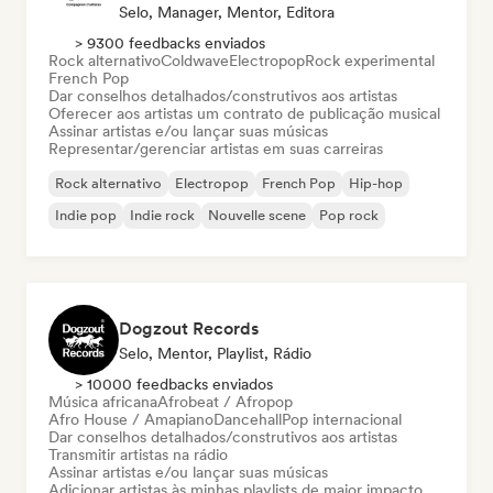
Selo, Manager, Mentor, Editora
> 9300 feedbacks enviados
Rock alternativo
Coldwave
Electropop
Rock experimental
French Pop
Dar conselhos detalhados/construtivos aos artistas
Oferecer aos artistas um contrato de publicação musical
Assinar artistas e/ou lançar suas músicas
Representar/gerenciar artistas em suas carreiras
Rock alternativo
Electropop
French Pop
Hip-hop
Indie pop
Indie rock
Nouvelle scene
Pop rock
Dogzout Records
Selo, Mentor, Playlist, Rádio
> 10000 feedbacks enviados
Música africana
Afrobeat / Afropop
Afro House / Amapiano
Dancehall
Pop internacional
Dar conselhos detalhados/construtivos aos artistas
Transmitir artistas na rádio
Assinar artistas e/ou lançar suas músicas
Adicionar artistas às minhas playlists de maior impacto