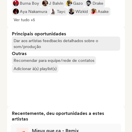
Burna Boy
J Balvin
Gazo
Drake
Aya Nakamura
Tayc
Wizkid
Asake
Ver tudo +5
Principais oportunidades
Dar aos artistas feedbacks detalhados sobre o
som/produção
Outras
Recomendar para equipe/rede de contatos
Adicionar à(s) playlist(s)
Recentemente, deu oportunidades a estes
artistas
Mieux que ça - Remix