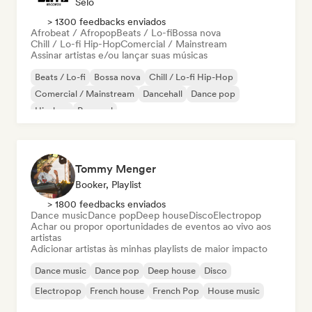
Selo
> 1300 feedbacks enviados
Afrobeat / Afropop
Beats / Lo-fi
Bossa nova
Chill / Lo-fi Hip-Hop
Comercial / Mainstream
Assinar artistas e/ou lançar suas músicas
Beats / Lo-fi
Bossa nova
Chill / Lo-fi Hip-Hop
Comercial / Mainstream
Dancehall
Dance pop
Hip-hop
Pop soul
Tommy Menger
Booker, Playlist
> 1800 feedbacks enviados
Dance music
Dance pop
Deep house
Disco
Electropop
Achar ou propor oportunidades de eventos ao vivo aos
artistas
Adicionar artistas às minhas playlists de maior impacto
Dance music
Dance pop
Deep house
Disco
Electropop
French house
French Pop
House music