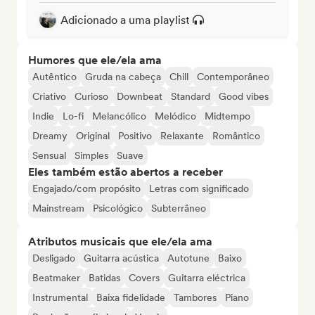
Adicionado a uma playlist
Humores que ele/ela ama
Autêntico
Gruda na cabeça
Chill
Contemporâneo
Criativo
Curioso
Downbeat
Standard
Good vibes
Indie
Lo-fi
Melancólico
Melódico
Midtempo
Dreamy
Original
Positivo
Relaxante
Romântico
Sensual
Simples
Suave
Eles também estão abertos a receber
Engajado/com propósito
Letras com significado
Mainstream
Psicológico
Subterrâneo
Atributos musicais que ele/ela ama
Desligado
Guitarra acústica
Autotune
Baixo
Beatmaker
Batidas
Covers
Guitarra eléctrica
Instrumental
Baixa fidelidade
Tambores
Piano