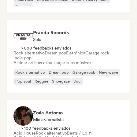
Pop rock
Pravda Records
Selo
> 800 feedbacks enviados
Rock alternativo
Dream pop
Eletrônica
Garage rock
Indie pop
Assinar artistas e/ou lançar suas músicas
Rock alternativo
Dream pop
Garage rock
New wave
Pop soul
Reggae
Shoegaze
Soul
Zoila Antonio
Mídia/Jornalista
> 100 feedbacks enviados
Acid House
Rock alternativo
Beats / Lo-fi