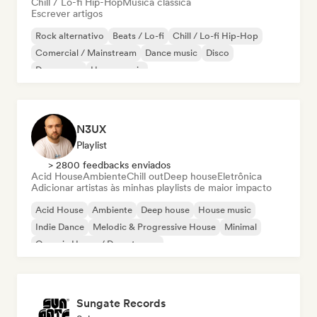
Chill / Lo-fi Hip-Hop
Música clássica
Escrever artigos
Rock alternativo
Beats / Lo-fi
Chill / Lo-fi Hip-Hop
Comercial / Mainstream
Dance music
Disco
Dream pop
House music
N3UX
Playlist
> 2800 feedbacks enviados
Acid House
Ambiente
Chill out
Deep house
Eletrônica
Adicionar artistas às minhas playlists de maior impacto
Acid House
Ambiente
Deep house
House music
Indie Dance
Melodic & Progressive House
Minimal
Organic House / Downtempo
Sungate Records