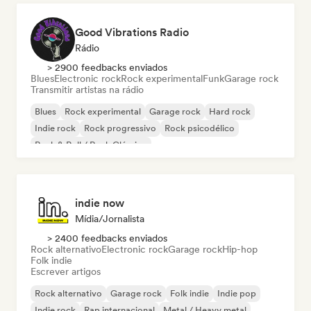
Good Vibrations Radio
Rádio
> 2900 feedbacks enviados
Blues
Electronic rock
Rock experimental
Funk
Garage rock
Transmitir artistas na rádio
Blues
Rock experimental
Garage rock
Hard rock
Indie rock
Rock progressivo
Rock psicodélico
Rock & Roll / Rock Clássico
indie now
Mídia/Jornalista
> 2400 feedbacks enviados
Rock alternativo
Electronic rock
Garage rock
Hip-hop
Folk indie
Escrever artigos
Rock alternativo
Garage rock
Folk indie
Indie pop
Indie rock
Rap internacional
Metal / Heavy metal