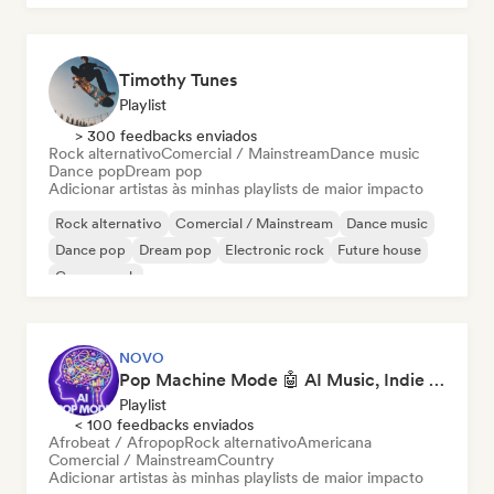
Timothy Tunes
Playlist
> 300 feedbacks enviados
Rock alternativo
Comercial / Mainstream
Dance music
Dance pop
Dream pop
Adicionar artistas às minhas playlists de maior impacto
Rock alternativo
Comercial / Mainstream
Dance music
Dance pop
Dream pop
Electronic rock
Future house
Garage rock
NOVO
Pop Machine Mode 🤖 AI Music, Indie Pop & Dream Pop
Playlist
< 100 feedbacks enviados
Afrobeat / Afropop
Rock alternativo
Americana
Comercial / Mainstream
Country
Adicionar artistas às minhas playlists de maior impacto