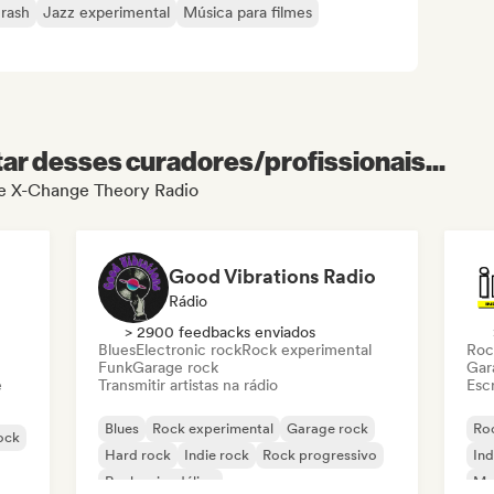
rash
Jazz experimental
Música para filmes
r desses curadores/profissionais...
 de X-Change Theory Radio
Good Vibrations Radio
Rádio
> 2900 feedbacks enviados
Blues
Electronic rock
Rock experimental
Roc
Funk
Garage rock
Gar
e
Transmitir artistas na rádio
Escr
Blues
Rock experimental
Garage rock
Roc
rock
Hard rock
Indie rock
Rock progressivo
Ind
Rock psicodélico
Met