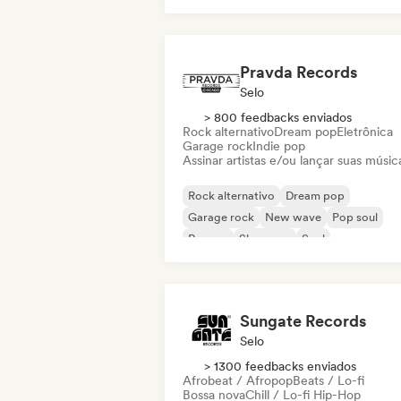
Pravda Records
Selo
> 800 feedbacks enviados
Rock alternativo
Dream pop
Eletrônica
Garage rock
Indie pop
Assinar artistas e/ou lançar suas músic
Rock alternativo
Dream pop
Garage rock
New wave
Pop soul
Reggae
Shoegaze
Soul
Sungate Records
Selo
> 1300 feedbacks enviados
Afrobeat / Afropop
Beats / Lo-fi
Bossa nova
Chill / Lo-fi Hip-Hop