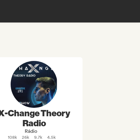
X-Change Theory
Radio
Rádio
108k
26k
9.7k
4.5k