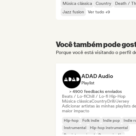
Música clássica
Country
Death / Th
Jazz fusion
Ver tudo +9
Você também pode gosta
Porque você está visitando o perfil
ADAD Audio
Playlist
> 4900 feedbacks enviados
Beats / Lo-fi
Chill / Lo-fi Hip-Hop
Música clássica
Country
Drill/Jersey
Adicionar artistas às minhas playlists d
maior impacto
Hip-hop
Folk indie
Indie pop
Indie 
Instrumental
Hip-hop instrumental
Rap internacional
Rap em inglês