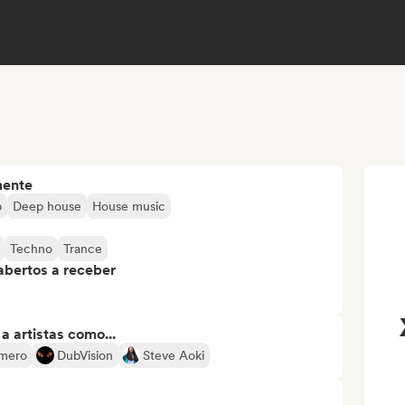
mente
p
Deep house
House music
Techno
Trance
abertos a receber
 artistas como...
mero
DubVision
Steve Aoki