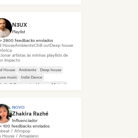
N3UX
Playlist
> 2800 feedbacks enviados
d House
Ambiente
Chill out
Deep house
rônica
ionar artistas às minhas playlists de
or impacto
id House
Ambiente
Deep house
use music
Indie Dance
odic & Progressive House
Minimal
ganic House / Downtempo
NOVO
Zhakira Razhé
Influenciador
< 100 feedbacks enviados
obeat / Afropop
o House / Amapiano