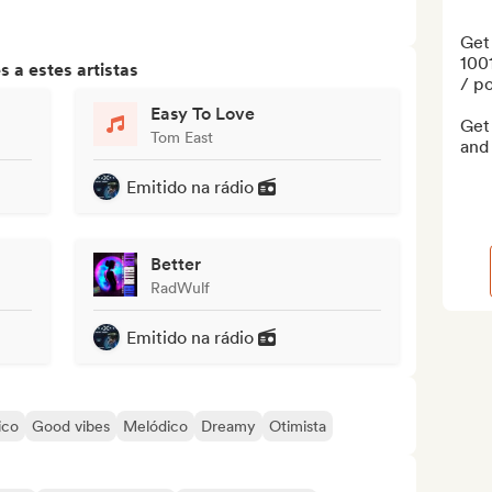
Get 
100
 a estes artistas
/ po
Easy To Love
Get
Tom East
and 
Emitido na rádio
Better
RadWulf
Emitido na rádio
ico
Good vibes
Melódico
Dreamy
Otimista