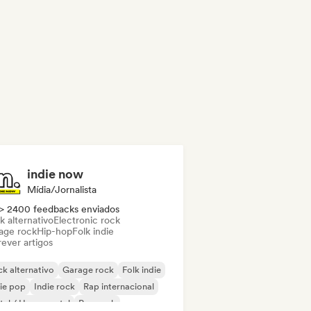
indie now
Mídia/Jornalista
> 2400 feedbacks enviados
k alternativo
Electronic rock
age rock
Hip-hop
Folk indie
ever artigos
k alternativo
Garage rock
Folk indie
ie pop
Indie rock
Rap internacional
al / Heavy metal
Pop rock