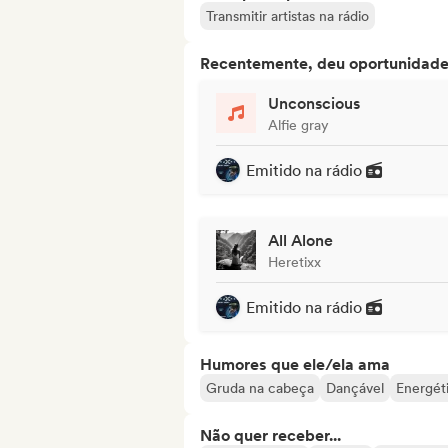
Transmitir artistas na rádio
Recentemente, deu oportunidades
Unconscious
Alfie gray
Emitido na rádio
All Alone
Heretixx
Emitido na rádio
Humores que ele/ela ama
Gruda na cabeça
Dançável
Energét
Não quer receber...