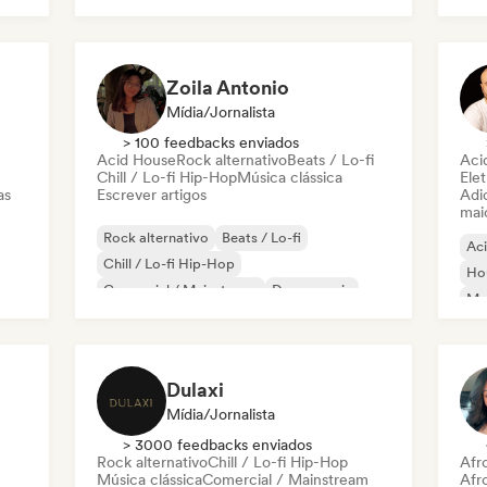
Rock & Roll / Rock Clássico
Zoila Antonio
Mídia/Jornalista
> 100 feedbacks enviados
Acid House
Rock alternativo
Beats / Lo-fi
Aci
Chill / Lo-fi Hip-Hop
Música clássica
Elet
as
Escrever artigos
Adic
mai
Rock alternativo
Beats / Lo-fi
Ac
Chill / Lo-fi Hip-Hop
Ho
Comercial / Mainstream
Dance music
Mel
Disco
Dream pop
House music
Or
Dulaxi
Mídia/Jornalista
> 3000 feedbacks enviados
Rock alternativo
Chill / Lo-fi Hip-Hop
Afr
Música clássica
Comercial / Mainstream
Afr