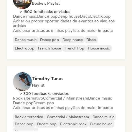
Booker, Playlist
> 1800 feedbacks enviados
Dance music
Dance pop
Deep house
Disco
Electropop
Achar ou propor oportunidades de eventos ao vivo aos
artistas
Adicionar artistas às minhas playlists de maior impacto
Dance music
Dance pop
Deep house
Disco
Electropop
French house
French Pop
House music
Timothy Tunes
Playlist
> 300 feedbacks enviados
Rock alternativo
Comercial / Mainstream
Dance music
Dance pop
Dream pop
Adicionar artistas às minhas playlists de maior impacto
Rock alternativo
Comercial / Mainstream
Dance music
Dance pop
Dream pop
Electronic rock
Future house
Garage rock