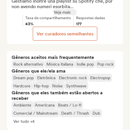
Gestiamo inoltre una playlist su Spotify che, pur 
non avendo numeri esorbita...
Veja mais
Taxa de compartilhamento
Respostas dadas
43%
177
Ver curadores semelhantes
Gêneros aceitos mais frequentemente
Rock alternativo
Música italiana
Indie pop
Pop rock
Gêneros que ele/ela ama
Dream pop
Eletrônica
Electronic rock
Electropop
Hardcore
Hip-hop
Noise
Synthwave
Gêneros que eles também estão abertos a
receber
Ambiente
Americana
Beats / Lo-fi
Comercial / Mainstream
Death / Thrash
Dub
Ver tudo +4