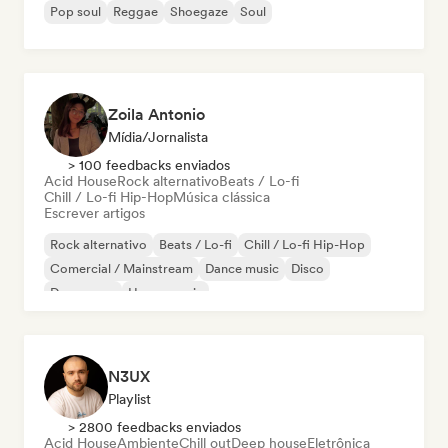
Pop soul
Reggae
Shoegaze
Soul
Zoila Antonio
Mídia/Jornalista
> 100 feedbacks enviados
Acid House
Rock alternativo
Beats / Lo-fi
Chill / Lo-fi Hip-Hop
Música clássica
Escrever artigos
Rock alternativo
Beats / Lo-fi
Chill / Lo-fi Hip-Hop
Comercial / Mainstream
Dance music
Disco
Dream pop
House music
N3UX
Playlist
> 2800 feedbacks enviados
Acid House
Ambiente
Chill out
Deep house
Eletrônica