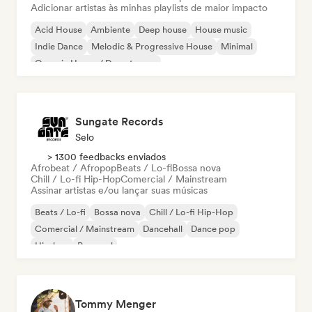
Adicionar artistas às minhas playlists de maior impacto
Acid House
Ambiente
Deep house
House music
Indie Dance
Melodic & Progressive House
Minimal
Organic House / Downtempo
Sungate Records
Selo
> 1300 feedbacks enviados
Afrobeat / Afropop
Beats / Lo-fi
Bossa nova
Chill / Lo-fi Hip-Hop
Comercial / Mainstream
Assinar artistas e/ou lançar suas músicas
Beats / Lo-fi
Bossa nova
Chill / Lo-fi Hip-Hop
Comercial / Mainstream
Dancehall
Dance pop
Hip-hop
Pop soul
Tommy Menger