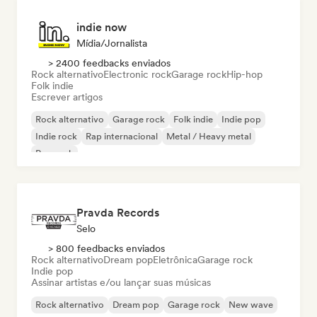
indie now
Mídia/Jornalista
> 2400 feedbacks enviados
Rock alternativo
Electronic rock
Garage rock
Hip-hop
Folk indie
Escrever artigos
Rock alternativo
Garage rock
Folk indie
Indie pop
Indie rock
Rap internacional
Metal / Heavy metal
Pop rock
Pravda Records
Selo
> 800 feedbacks enviados
Rock alternativo
Dream pop
Eletrônica
Garage rock
Indie pop
Assinar artistas e/ou lançar suas músicas
Rock alternativo
Dream pop
Garage rock
New wave