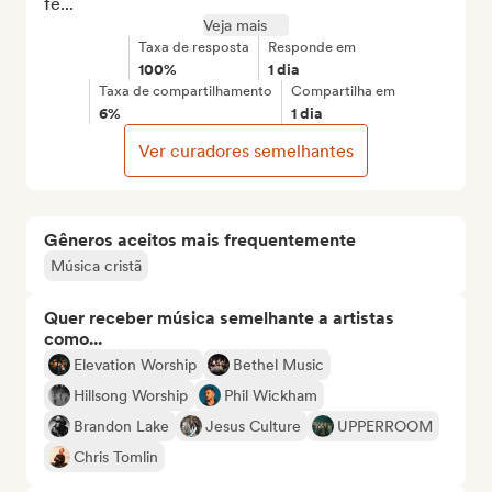
fe...
Veja mais
Taxa de resposta
Responde em
100%
1 dia
Taxa de compartilhamento
Compartilha em
6%
1 dia
Ver curadores semelhantes
Gêneros aceitos mais frequentemente
Música cristã
Quer receber música semelhante a artistas
como...
Elevation Worship
Bethel Music
Hillsong Worship
Phil Wickham
Brandon Lake
Jesus Culture
UPPERROOM
Chris Tomlin