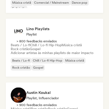
Música cristã
Comercial / Mainstream
Dance pop
Folk indie
Lino Playlists
Playlist
> 800 feedbacks enviados
Beats / Lo-fi
Chill / Lo-fi Hip-Hop
Música cristã
Rock cristão
Gospel
Adicionar artistas às minhas playlists de maior impacto
Beats / Lo-fi
Chill / Lo-fi Hip-Hop
Música cristã
Rock cristão
Gospel
Austin Koukal
Playlist, Influenciador
> 900 feedbacks enviados
Música cristã
Rap cristão
Rock cristão
Gospel