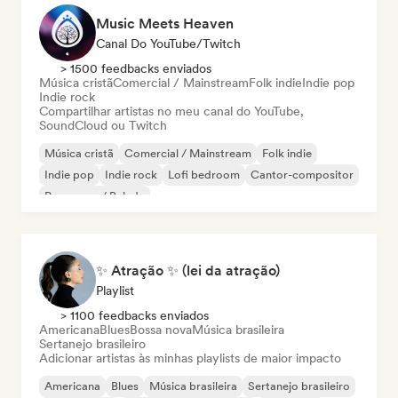
Music Meets Heaven
Canal Do YouTube/Twitch
> 1500 feedbacks enviados
Música cristã
Comercial / Mainstream
Folk indie
Indie pop
Indie rock
Compartilhar artistas no meu canal do YouTube,
SoundCloud ou Twitch
Música cristã
Comercial / Mainstream
Folk indie
Indie pop
Indie rock
Lofi bedroom
Cantor-compositor
Pop suave / Balada
✨ Atração ✨ (lei da atração)
Playlist
> 1100 feedbacks enviados
Americana
Blues
Bossa nova
Música brasileira
Sertanejo brasileiro
Adicionar artistas às minhas playlists de maior impacto
Americana
Blues
Música brasileira
Sertanejo brasileiro