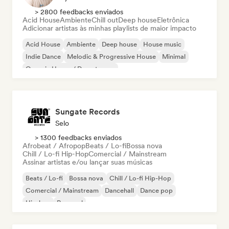
> 2800 feedbacks enviados
Acid House
Ambiente
Chill out
Deep house
Eletrônica
Adicionar artistas às minhas playlists de maior impacto
Acid House
Ambiente
Deep house
House music
Indie Dance
Melodic & Progressive House
Minimal
Organic House / Downtempo
Sungate Records
Selo
> 1300 feedbacks enviados
Afrobeat / Afropop
Beats / Lo-fi
Bossa nova
Chill / Lo-fi Hip-Hop
Comercial / Mainstream
Assinar artistas e/ou lançar suas músicas
Beats / Lo-fi
Bossa nova
Chill / Lo-fi Hip-Hop
Comercial / Mainstream
Dancehall
Dance pop
Hip-hop
Pop soul