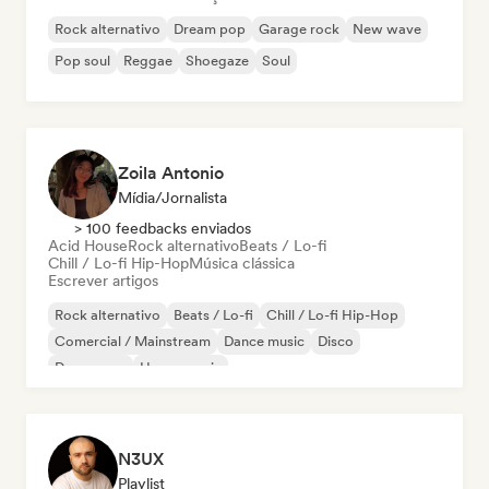
Rock alternativo
Dream pop
Garage rock
New wave
Pop soul
Reggae
Shoegaze
Soul
Zoila Antonio
Mídia/Jornalista
> 100 feedbacks enviados
Acid House
Rock alternativo
Beats / Lo-fi
Chill / Lo-fi Hip-Hop
Música clássica
Escrever artigos
Rock alternativo
Beats / Lo-fi
Chill / Lo-fi Hip-Hop
Comercial / Mainstream
Dance music
Disco
Dream pop
House music
N3UX
Playlist