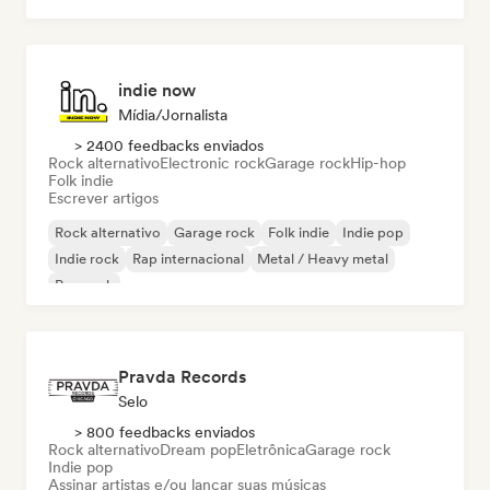
indie now
Mídia/Jornalista
> 2400 feedbacks enviados
Rock alternativo
Electronic rock
Garage rock
Hip-hop
Folk indie
Escrever artigos
Rock alternativo
Garage rock
Folk indie
Indie pop
Indie rock
Rap internacional
Metal / Heavy metal
Pop rock
Pravda Records
Selo
> 800 feedbacks enviados
Rock alternativo
Dream pop
Eletrônica
Garage rock
Indie pop
Assinar artistas e/ou lançar suas músicas