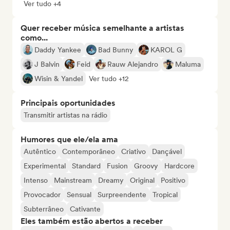
Ver tudo +4
Quer receber música semelhante a artistas
como...
Daddy Yankee
Bad Bunny
KAROL G
J Balvin
Feid
Rauw Alejandro
Maluma
Wisin & Yandel
Ver tudo +12
Principais oportunidades
Transmitir artistas na rádio
Humores que ele/ela ama
Autêntico
Contemporâneo
Criativo
Dançável
Experimental
Standard
Fusion
Groovy
Hardcore
Intenso
Mainstream
Dreamy
Original
Positivo
Provocador
Sensual
Surpreendente
Tropical
Subterrâneo
Cativante
Eles também estão abertos a receber