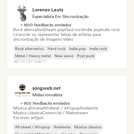
Lorenzo Lautz
Especialista Em Sincronização
> 1600 feedbacks enviados
Rock alternativo
Dream pop
Hard rock
Indie pop
Indie rock
Licenciar ou representar faixas de artistas para
sincronização de imagem/vídeo
Rock alternativo
Hard rock
Indie pop
Indie rock
Metal / Heavy metal
New wave
Post punk
Rock psicodélico
songweb.net
Mídia/Jornalista
> 900 feedbacks enviados
Música africana
Afrobeat / Afropop
Ambiente
Música clássica
Comercial / Mainstream
Escrever artigos
Afrobeat / Afropop
Ambiente
Música clássica