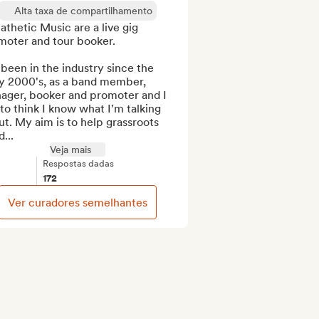
Alta taxa de compartilhamento
thetic Music are a live gig 
moter and tour booker.

 been in the industry since the 
y 2000's, as a band member, 
ager, booker and promoter and I 
 to think I know what I'm talking 
t. My aim is to help grassroots 
...
Veja mais
Respostas dadas
172
Ver curadores semelhantes