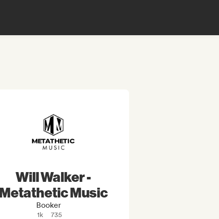
Will Walker -
Metathetic Music
Booker
1k
735