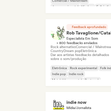
Comercial / Mainstream
Jazz experimental
Hip-hop
Folk indie
Indie pop
Instrumental
Feedback aprofundado
Especialista Em Som
> 800 feedbacks enviados
Rock alternativo
Comercial / Mainstre
Country
Dream pop
Eletrônica
Dar aos artistas feedbacks detalhados
sobre o som/produção
Eletrônica
Rock experimental
Folk in
Indie pop
Indie rock
Metal / Heavy metal
Post punk
Rock & Roll / Rock Clássico
indie now
Mídia/Jornalista