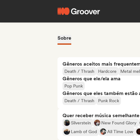
Sobre
Gêneros aceitos mais frequente
Death / Thrash
Hardcore
Metal mel
Gêneros que ele/ela ama
Pop Punk
Gêneros que eles também estão 
Death / Thrash
Punk Rock
Quer receber música semelhante a
Silverstein
New Found Glory
Lamb of God
All Time Low