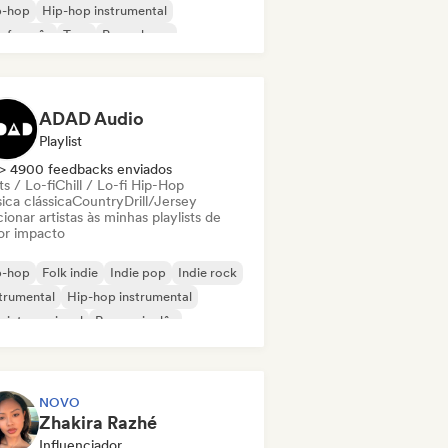
p-hop
Hip-hop instrumental
 francês
Trap
Pop urbano
ll / Lo-fi Hip-Hop
ADAD Audio
Playlist
> 4900 feedbacks enviados
s / Lo-fi
Chill / Lo-fi Hip-Hop
ica clássica
Country
Drill/Jersey
ionar artistas às minhas playlists de
or impacto
p-hop
Folk indie
Indie pop
Indie rock
trumental
Hip-hop instrumental
 internacional
Rap em inglês
NOVO
Zhakira Razhé
Influenciador