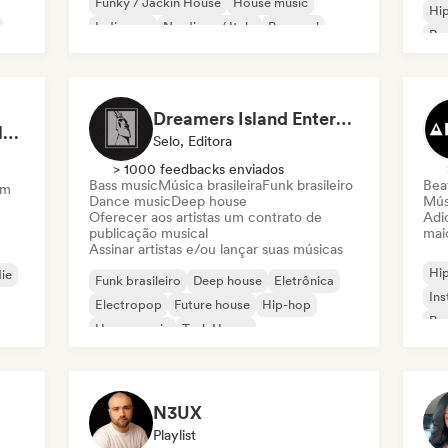
Funky / Jackin House
House music
Hi
Indie pop
Nu-disco / Italo
Pop soul
Rap
Chi
Dreamers Island Entertainment
Rob Tavaglione/Catalyst Recording
Selo, Editora
> 1000 feedbacks enviados
Bass music
Música brasileira
Funk brasileiro
Beat
am
Dance music
Deep house
Mús
Oferecer aos artistas um contrato de
Adic
publicação musical
mai
Assinar artistas e/ou lançar suas músicas
Hi
die
Funk brasileiro
Deep house
Eletrônica
Ins
Electropop
Future house
Hip-hop
Rap
House music
Tech House
N3UX
Playlist