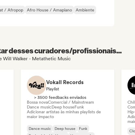
at / Afropop
Afro House / Amapiano
Ambiente
r desses curadores/profissionais...
de Will Walker - Metathetic Music
Vokall Records
Playlist
> 3500 feedbacks enviados
Bossa nova
Comercial / Mainstream
Chil
Dance music
Deep house
Funk
Com
Adicionar artistas às minhas playlists de
Hip
maior impacto
Adic
mai
Dance music
Deep house
Funk
Cl