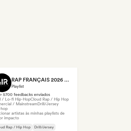
RAP FRANÇAIS 2026 🔥🇫🇷 (Way Records)
Playlist
> 5700 feedbacks enviados
l / Lo-fi Hip-Hop
Cloud Rap / Hip Hop
ercial / Mainstream
Drill/Jersey
-hop
ionar artistas às minhas playlists de
or impacto
oud Rap / Hip Hop
Drill/Jersey