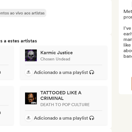
Meta
tos ao vivo aos artistas
pro
I've
earl
man
 a estes artistas
like
abou
Karmic Justice
band
Chosen Undead
Adicionado a uma playlist
TATTOOED LIKE A
CRIMINAL
DEATH TO POP CULTURE
Adicionado a uma playlist