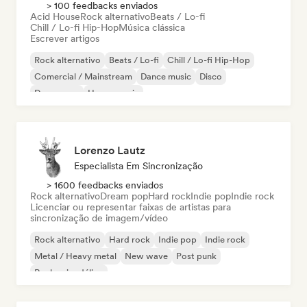
> 100 feedbacks enviados
Acid House
Rock alternativo
Beats / Lo-fi
Chill / Lo-fi Hip-Hop
Música clássica
Escrever artigos
Rock alternativo
Beats / Lo-fi
Chill / Lo-fi Hip-Hop
Comercial / Mainstream
Dance music
Disco
Dream pop
House music
Lorenzo Lautz
Especialista Em Sincronização
> 1600 feedbacks enviados
Rock alternativo
Dream pop
Hard rock
Indie pop
Indie rock
Licenciar ou representar faixas de artistas para
sincronização de imagem/vídeo
Rock alternativo
Hard rock
Indie pop
Indie rock
Metal / Heavy metal
New wave
Post punk
Rock psicodélico