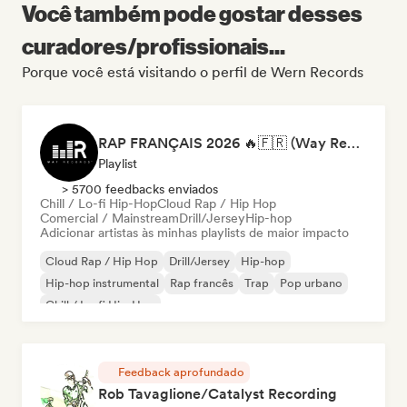
Você também pode gostar desses
curadores/profissionais...
Porque você está visitando o perfil de Wern Records
RAP FRANÇAIS 2026 🔥🇫🇷 (Way Records)
Playlist
> 5700 feedbacks enviados
Chill / Lo-fi Hip-Hop
Cloud Rap / Hip Hop
Comercial / Mainstream
Drill/Jersey
Hip-hop
Adicionar artistas às minhas playlists de maior impacto
Cloud Rap / Hip Hop
Drill/Jersey
Hip-hop
Hip-hop instrumental
Rap francês
Trap
Pop urbano
Chill / Lo-fi Hip-Hop
Feedback aprofundado
Rob Tavaglione/Catalyst Recording