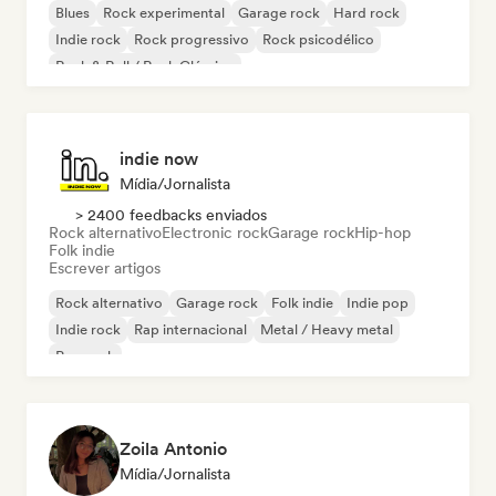
Blues
Rock experimental
Garage rock
Hard rock
Indie rock
Rock progressivo
Rock psicodélico
Rock & Roll / Rock Clássico
indie now
Mídia/Jornalista
> 2400 feedbacks enviados
Rock alternativo
Electronic rock
Garage rock
Hip-hop
Folk indie
Escrever artigos
Rock alternativo
Garage rock
Folk indie
Indie pop
Indie rock
Rap internacional
Metal / Heavy metal
Pop rock
Zoila Antonio
Mídia/Jornalista