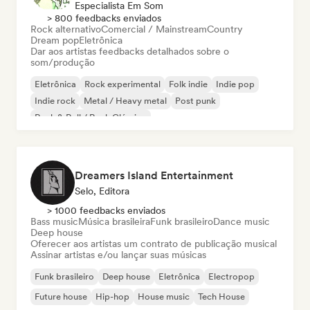
Especialista Em Som
> 800 feedbacks enviados
Rock alternativo
Comercial / Mainstream
Country
Dream pop
Eletrônica
Dar aos artistas feedbacks detalhados sobre o
som/produção
Eletrônica
Rock experimental
Folk indie
Indie pop
Indie rock
Metal / Heavy metal
Post punk
Rock & Roll / Rock Clássico
Dreamers Island Entertainment
Selo, Editora
> 1000 feedbacks enviados
Bass music
Música brasileira
Funk brasileiro
Dance music
Deep house
Oferecer aos artistas um contrato de publicação musical
Assinar artistas e/ou lançar suas músicas
Funk brasileiro
Deep house
Eletrônica
Electropop
Future house
Hip-hop
House music
Tech House