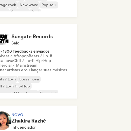
rage rock
New wave
Pop soul
ggae
Shoegaze
Soul
Sungate Records
Selo
> 1300 feedbacks enviados
obeat / Afropop
Beats / Lo-fi
sa nova
Chill / Lo-fi Hip-Hop
ercial / Mainstream
nar artistas e/ou lançar suas músicas
ts / Lo-fi
Bossa nova
ll / Lo-fi Hip-Hop
mercial / Mainstream
Dancehall
nce pop
Hip-hop
Pop soul
NOVO
Zhakira Razhé
Influenciador