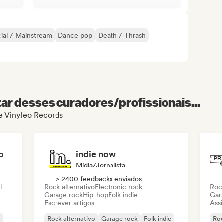
ial / Mainstream
Dance pop
Death / Thrash
r desses curadores/profissionais...
de Vinyleo Records
o
indie now
Mídia/Jornalista
> 2400 feedbacks enviados
l
Rock alternativo
Electronic rock
Roc
Garage rock
Hip-hop
Folk indie
Gar
Escrever artigos
Assi
k
Rock alternativo
Garage rock
Folk indie
Roc