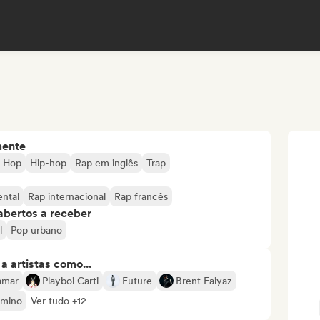
mente
p Hop
Hip-hop
Rap em inglês
Trap
ental
Rap internacional
Rap francês
abertos a receber
l
Pop urbano
 artistas como...
amar
Playboi Carti
Future
Brent Faiyaz
mino
Ver tudo +12