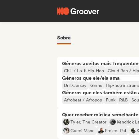
Sobre
Gêneros aceitos mais frequente
Chill / Lo-fi Hip-Hop
Cloud Rap / Hi
Gêneros que ele/ela ama
Drill/Jersey
Grime
Hip-hop instrum
Gêneros que eles também estão 
Afrobeat / Afropop
Funk
R&B
Sou
Quer receber música semelhante a
Tyler, The Creator
Kendrick L
Gucci Mane
Project Pat
S