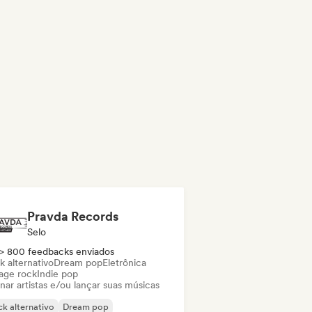
Pravda Records
Selo
> 800 feedbacks enviados
k alternativo
Dream pop
Eletrônica
age rock
Indie pop
nar artistas e/ou lançar suas músicas
k alternativo
Dream pop