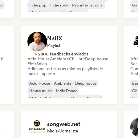
vo
Indie pop
Indie rock
Rap internacional
Ga
Metal / Heavy metal
Pop rock
Re
N3UX
Playlist
> 2800 feedbacks enviados
fi
Acid House
Ambiente
Chill out
Deep house
Afr
Eletrônica
Bos
Adicionar artistas às minhas playlists de
Com
maior impacto
Assi
Acid House
Ambiente
Deep house
Bea
House music
Indie Dance
Chi
Melodic & Progressive House
Minimal
Co
Organic House / Downtempo
Da
songweb.net
Sincronização
Mídia/Jornalista