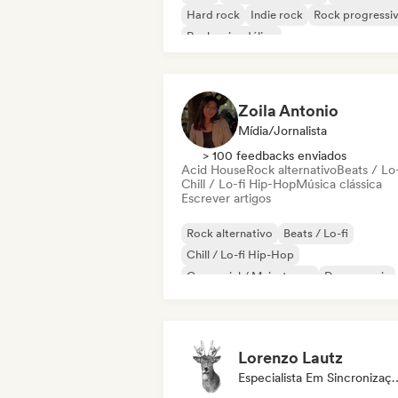
Hard rock
Indie rock
Rock progressi
Rock psicodélico
Rock & Roll / Rock Clássico
Zoila Antonio
Mídia/Jornalista
> 100 feedbacks enviados
Acid House
Rock alternativo
Beats / Lo-
Chill / Lo-fi Hip-Hop
Música clássica
Escrever artigos
Rock alternativo
Beats / Lo-fi
Chill / Lo-fi Hip-Hop
Comercial / Mainstream
Dance music
Disco
Dream pop
House music
Lorenzo Lautz
Especialista Em 