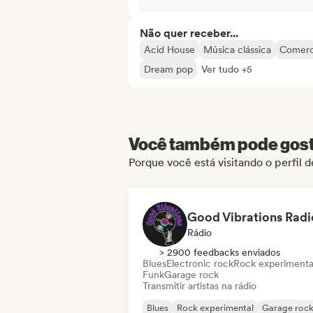
Não quer receber...
Acid House
Música clássica
Comerc
Dream pop
Ver tudo +5
Você também pode gosta
Porque você está visitando o perfil 
Good Vibrations Radi
Rádio
> 2900 feedbacks enviados
Blues
Electronic rock
Rock experimenta
Funk
Garage rock
Transmitir artistas na rádio
Blues
Rock experimental
Garage roc