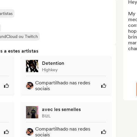
Hey 
My 
rtistas
medi
con
hop 
oundCloud ou Twitch
brin
mark
chan
 a estes artistas
Detention
Highkey
Compartilhado nas redes
sociais
avec les semelles
BI2L
Compartilhado nas redes
sociais