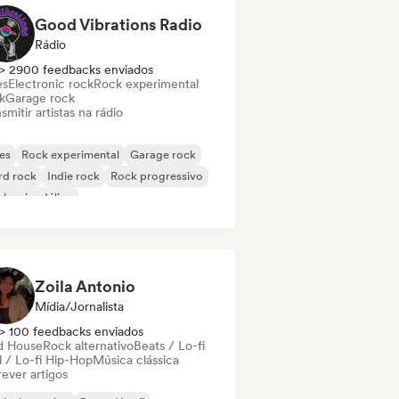
Good Vibrations Radio
Rádio
> 2900 feedbacks enviados
es
Electronic rock
Rock experimental
k
Garage rock
smitir artistas na rádio
es
Rock experimental
Garage rock
rd rock
Indie rock
Rock progressivo
k psicodélico
k & Roll / Rock Clássico
Zoila Antonio
Mídia/Jornalista
> 100 feedbacks enviados
d House
Rock alternativo
Beats / Lo-fi
l / Lo-fi Hip-Hop
Música clássica
ever artigos