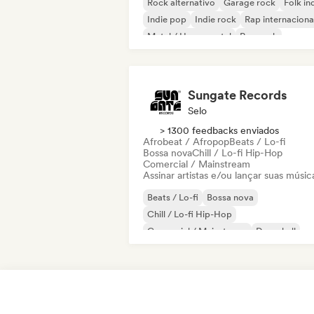
Rock alternativo
Garage rock
Folk in
Indie pop
Indie rock
Rap internaciona
Metal / Heavy metal
Pop rock
Sungate Records
Selo
> 1300 feedbacks enviados
Afrobeat / Afropop
Beats / Lo-fi
Bossa nova
Chill / Lo-fi Hip-Hop
Comercial / Mainstream
Assinar artistas e/ou lançar suas músic
Beats / Lo-fi
Bossa nova
Chill / Lo-fi Hip-Hop
Comercial / Mainstream
Dancehall
Dance pop
Hip-hop
Pop soul