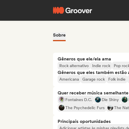
Sobre
Gêneros que ele/ela ama
Rock alternativo
Indie rock
Pop roc
Gêneros que eles também estão 
Americana
Garage rock
Folk indie
Quer receber música semelhante a
Fontaines D.C.
Die Shiny
The Psychedelic Furs
The Nat
Principais oportunidades
Adicionar artistas às minhas playlists 