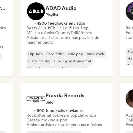
Dreamers Island Entertainment
ADAD Audio
Playlist
> 4900 feedbacks enviados
eiro
Beats / Lo-fi
Chill / Lo-fi Hip-Hop
Blu
Música clássica
Country
Drill/Jersey
Fun
Adicionar artistas às minhas playlists de
Tran
maior impacto
as
Blu
Hip-hop
Folk indie
Indie pop
Indie rock
a
Ha
Instrumental
Hip-hop instrumental
Roc
Rap internacional
Rap em inglês
Roc
Pravda Records
Selo
> 800 feedbacks enviados
Rock alternativo
Dream pop
Eletrônica
Aci
Garage rock
Indie pop
Chil
Assinar artistas e/ou lançar suas músicas
Escr