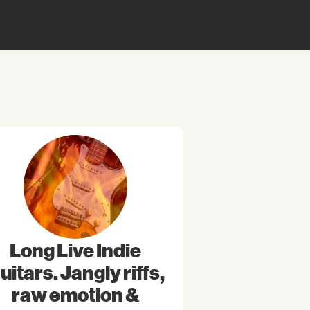
Long Live Indie
uitars. Jangly riffs,
raw emotion &