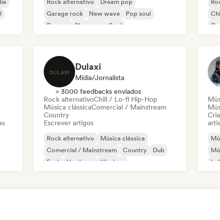
die
Rock alternativo
Dream pop
Roc
l
Garage rock
New wave
Pop soul
Chi
Reggae
Shoegaze
Soul
Co
Di
Dulaxi
Mídia/Jornalista
> 3000 feedbacks enviados
Rock alternativo
Chill / Lo-fi Hip-Hop
Mús
Música clássica
Comercial / Mainstream
Mús
Country
Cri
as
Escrever artigos
arti
Rock alternativo
Música clássica
Mús
Comercial / Mainstream
Country
Dub
Mús
Funk
Hardcore
Hip-hop
Ind