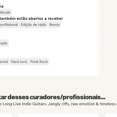
ma
Vocais
s também estão abertos a receber
rofissional
Edição de rádio
Remix
inado
ental
Hard rock
Punk Rock
r desses curadores/profissionais...
e Long Live Indie Guitars. Jangly riffs, raw emotion & timeless