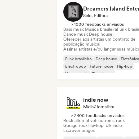
Selo, Editora
> 1000 feedbacks enviados
Bass music
Música brasileira
Funk brasil
Dance music
Deep house
Oferecer aos artistas um contrato de
publicação musical
Assinar artistas e/ou lançar suas músic
Funk brasileiro
Deep house
Eletrônic
Electropop
Future house
Hip-hop
House music
Tech House
indie now
Mídia/Jornalista
> 2400 feedbacks enviados
Rock alternativo
Electronic rock
Garage rock
Hip-hop
Folk indie
Escrever artigos