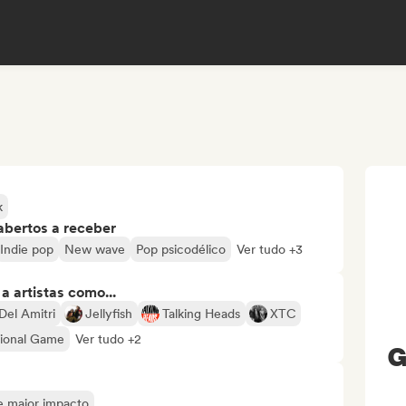
k
abertos a receber
Indie pop
New wave
Pop psicodélico
Ver tudo +3
 artistas como...
Del Amitri
Jellyfish
Talking Heads
XTC
ional Game
Ver tudo +2
G
de maior impacto