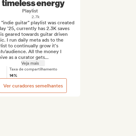
timeless energy
Playlist
2.7k
 "indie guitar" playlist was created 
ay '25, currently has 2.3K saves 
is geared towards guitar driven 
c. I run daily meta ads to the 
list to continually grow it's 
h/audience. All the money I 
ive as a curator gets...
Veja mais
Taxa de compartilhamento
14%
Ver curadores semelhantes