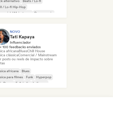
k alternativo
Beats / Lo-fi
ll / Lo-fi Hip-Hop
mercial / Mainstream
Dance music
sco
Dream pop
House music
NOVO
Tati Kapaya
Influenciador
< 100 feedbacks enviados
ica africana
Blues
Chill House
ica clássica
Comercial / Mainstream
ar posts ou reels de impacto sobre
stas
ica africana
Blues
ica para filmes
Funk
Hyperpop
ie Dance
Folk indie
Indie pop