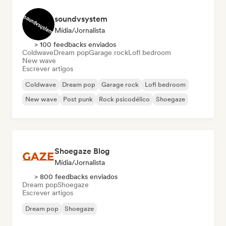
soundvsystem
Mídia/Jornalista
> 100 feedbacks enviados
Coldwave
Dream pop
Garage rock
Lofi bedroom
New wave
Escrever artigos
Coldwave
Dream pop
Garage rock
Lofi bedroom
New wave
Post punk
Rock psicodélico
Shoegaze
Shoegaze Blog
Mídia/Jornalista
> 800 feedbacks enviados
Dream pop
Shoegaze
Escrever artigos
Dream pop
Shoegaze