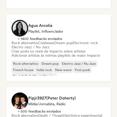
Agus Arcolia
Playlist, Influenciador
> 1400 feedbacks enviados
Rock alternativo
Coldwave
Dream pop
Electronic rock
Electro Jazz / Nu Jazz
Criar posts ou reels de impacto sobre artistas
Adicionar artistas às minhas playlists de maior impacto
Rock alternativo
Dream pop
Electro Jazz / Nu Jazz
French house
Indie rock
New wave
Post punk
Rock & Roll / Rock Clássico
Pipjr3927(Peter Doherty)
Mídia/Jornalista, Rádio
> 500 feedbacks enviados
Rock alternativo
Death / Thrash
Eletrônica experimental