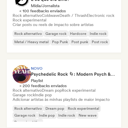
Mídia/Jornalista
< 100 feedbacks enviados
Rock alternativo
Coldwave
Death / Thrash
Electronic rock
Rock experimental
Criar posts ou reels de impacto sobre artistas
Rock alternativo
Garage rock
Hardcore
Indie rock
Metal / Heavy metal
Pop Punk
Post punk
Post rock
NOVO
Psychedelic Rock 🌀: Modern Psych & Turkish Vibes
Playlist
> 200 feedbacks enviados
Rock alternativo
Dream pop
Rock experimental
Garage rock
Indie pop
Adicionar artistas às minhas playlists de maior impacto
Rock alternativo
Dream pop
Rock experimental
Garage rock
Indie pop
Indie rock
New wave
Pop psicodélico