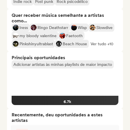
Indie rock
Post punk
Rock psicodélico
Quer receber música semelhante a artistas
como...
Iress
Ringo Deathstarr
Wisp
Slowdive
my bloody valentine
Faetooth
Pinkshinyultrablast
Beach House
Ver tudo +10
Principais oportunidades
Adicionar artistas às minhas playlists de maior impacto
6.7k
Recentemente, deu oportunidades a estes
artistas