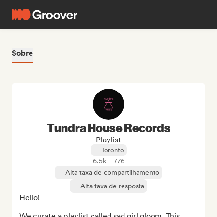
Sobre
Tundra House Records
Playlist
Toronto
6.5k
776
Alta taxa de compartilhamento
Alta taxa de resposta
Hello!

We curate a playlist called sad girl gloom. This 