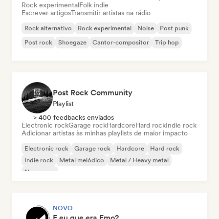
Rock experimental
Folk indie
Escrever artigos
Transmitir artistas na rádio
Rock alternativo
Rock experimental
Noise
Post punk
Post rock
Shoegaze
Cantor-compositor
Trip hop
Post Rock Community
Playlist
> 400 feedbacks enviados
Electronic rock
Garage rock
Hardcore
Hard rock
Indie rock
Adicionar artistas às minhas playlists de maior impacto
Electronic rock
Garage rock
Hardcore
Hard rock
Indie rock
Metal melódico
Metal / Heavy metal
New wave
NOVO
E eu que era Emo?