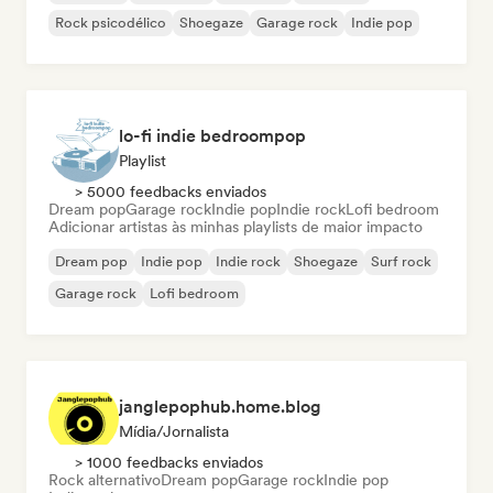
Rock psicodélico
Shoegaze
Garage rock
Indie pop
lo-fi indie bedroompop
Playlist
> 5000 feedbacks enviados
Dream pop
Garage rock
Indie pop
Indie rock
Lofi bedroom
Adicionar artistas às minhas playlists de maior impacto
Dream pop
Indie pop
Indie rock
Shoegaze
Surf rock
Garage rock
Lofi bedroom
janglepophub.home.blog
Mídia/Jornalista
> 1000 feedbacks enviados
Rock alternativo
Dream pop
Garage rock
Indie pop