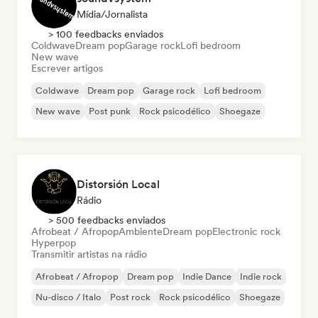
Mídia/Jornalista
> 100 feedbacks enviados
Coldwave
Dream pop
Garage rock
Lofi bedroom
New wave
Escrever artigos
Coldwave
Dream pop
Garage rock
Lofi bedroom
New wave
Post punk
Rock psicodélico
Shoegaze
Distorsión Local
Rádio
> 500 feedbacks enviados
Afrobeat / Afropop
Ambiente
Dream pop
Electronic rock
Hyperpop
Transmitir artistas na rádio
Afrobeat / Afropop
Dream pop
Indie Dance
Indie rock
Nu-disco / Italo
Post rock
Rock psicodélico
Shoegaze