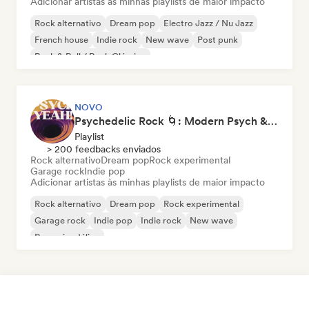
Adicionar artistas às minhas playlists de maior impacto
Rock alternativo
Dream pop
Electro Jazz / Nu Jazz
French house
Indie rock
New wave
Post punk
Rock & Roll / Rock Clássico
NOVO
Psychedelic Rock 🌀: Modern Psych & Turkish Vibes
Playlist
> 200 feedbacks enviados
Rock alternativo
Dream pop
Rock experimental
Garage rock
Indie pop
Adicionar artistas às minhas playlists de maior impacto
Rock alternativo
Dream pop
Rock experimental
Garage rock
Indie pop
Indie rock
New wave
Pop psicodélico