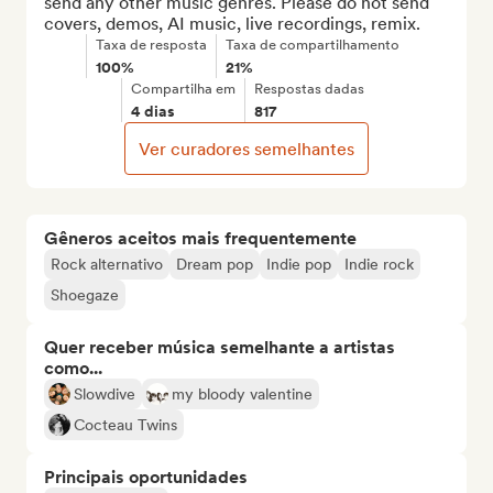
send any other music genres. Please do not send 
covers, demos, AI music, live recordings, remix.
Taxa de resposta
Taxa de compartilhamento
100%
21%
Compartilha em
Respostas dadas
4 dias
817
Ver curadores semelhantes
Gêneros aceitos mais frequentemente
Rock alternativo
Dream pop
Indie pop
Indie rock
Shoegaze
Quer receber música semelhante a artistas
como...
Slowdive
my bloody valentine
Cocteau Twins
Principais oportunidades