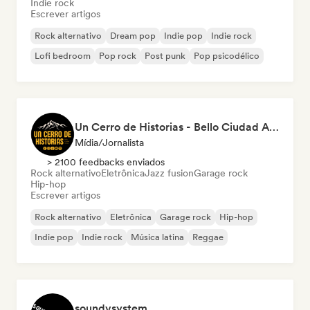
Indie rock
Escrever artigos
Rock alternativo
Dream pop
Indie pop
Indie rock
Lofi bedroom
Pop rock
Post punk
Pop psicodélico
Un Cerro de Historias - Bello Ciudad Artistas
Mídia/Jornalista
> 2100 feedbacks enviados
Rock alternativo
Eletrônica
Jazz fusion
Garage rock
Hip-hop
Escrever artigos
Rock alternativo
Eletrônica
Garage rock
Hip-hop
Indie pop
Indie rock
Música latina
Reggae
soundvsystem