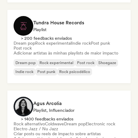
Tundra House Records
Playlist
> 200 feedbacks enviados
Dream pop
Rock experimental
Indie rock
Post punk
Post rock
Adicionar artistas às minhas playlists de maior impacto
Dream pop
Rock experimental
Post rock
Shoegaze
Indie rock
Post punk
Rock psicodélico
Agus Arcolia
Playlist, Influenciador
> 1400 feedbacks enviados
Rock alternativo
Coldwave
Dream pop
Electronic rock
Electro Jazz / Nu Jazz
Criar posts ou reels de impacto sobre artistas