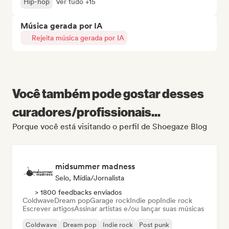
Hip-hop
Ver tudo +15
Música gerada por IA
Rejeita música gerada por IA
Você também pode gostar desses
curadores/profissionais...
Porque você está visitando o perfil de Shoegaze Blog
midsummer madness
Selo, Mídia/Jornalista
> 1800 feedbacks enviados
Coldwave
Dream pop
Garage rock
Indie pop
Indie rock
Escrever artigos
Assinar artistas e/ou lançar suas músicas
Coldwave
Dream pop
Indie rock
Post punk