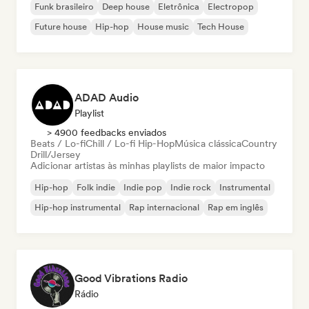
Funk brasileiro
Deep house
Eletrônica
Electropop
Future house
Hip-hop
House music
Tech House
ADAD Audio
Playlist
> 4900 feedbacks enviados
Beats / Lo-fi
Chill / Lo-fi Hip-Hop
Música clássica
Country
Drill/Jersey
Adicionar artistas às minhas playlists de maior impacto
Hip-hop
Folk indie
Indie pop
Indie rock
Instrumental
Hip-hop instrumental
Rap internacional
Rap em inglês
Good Vibrations Radio
Rádio