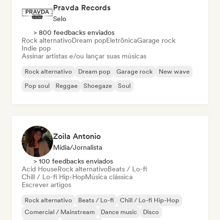
Pravda Records
Selo
> 800 feedbacks enviados
Rock alternativo
Dream pop
Eletrônica
Garage rock
Indie pop
Assinar artistas e/ou lançar suas músicas
Rock alternativo
Dream pop
Garage rock
New wave
Pop soul
Reggae
Shoegaze
Soul
Zoila Antonio
Mídia/Jornalista
> 100 feedbacks enviados
Acid House
Rock alternativo
Beats / Lo-fi
Chill / Lo-fi Hip-Hop
Música clássica
Escrever artigos
Rock alternativo
Beats / Lo-fi
Chill / Lo-fi Hip-Hop
Comercial / Mainstream
Dance music
Disco