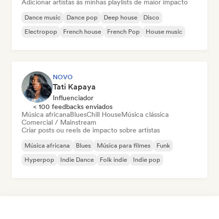
Adicionar artistas às minhas playlists de maior impacto
Dance music
Dance pop
Deep house
Disco
Electropop
French house
French Pop
House music
NOVO
Tati Kapaya
Influenciador
< 100 feedbacks enviados
Música africana
Blues
Chill House
Música clássica
Comercial / Mainstream
Criar posts ou reels de impacto sobre artistas
Música africana
Blues
Música para filmes
Funk
Hyperpop
Indie Dance
Folk indie
Indie pop