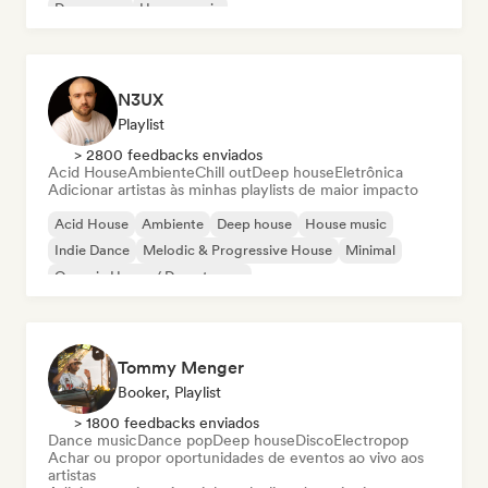
Dream pop
House music
N3UX
Playlist
> 2800 feedbacks enviados
Acid House
Ambiente
Chill out
Deep house
Eletrônica
Adicionar artistas às minhas playlists de maior impacto
Acid House
Ambiente
Deep house
House music
Indie Dance
Melodic & Progressive House
Minimal
Organic House / Downtempo
Tommy Menger
Booker, Playlist
> 1800 feedbacks enviados
Dance music
Dance pop
Deep house
Disco
Electropop
Achar ou propor oportunidades de eventos ao vivo aos
artistas