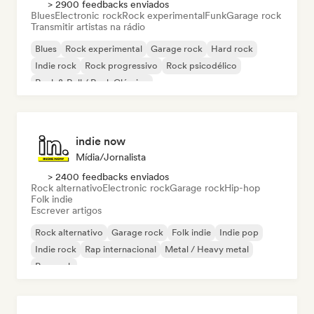
> 2900 feedbacks enviados
Blues
Electronic rock
Rock experimental
Funk
Garage rock
Transmitir artistas na rádio
Blues
Rock experimental
Garage rock
Hard rock
Indie rock
Rock progressivo
Rock psicodélico
Rock & Roll / Rock Clássico
indie now
Mídia/Jornalista
> 2400 feedbacks enviados
Rock alternativo
Electronic rock
Garage rock
Hip-hop
Folk indie
Escrever artigos
Rock alternativo
Garage rock
Folk indie
Indie pop
Indie rock
Rap internacional
Metal / Heavy metal
Pop rock