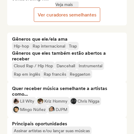
Veja mais
Ver curadores semelhantes
Gêneros que ele/ela ama
Hip-hop
Rap internacional
Trap
Gêneros que eles também estão abertos a
receber
Cloud Rap / Hip Hop
Dancehall
Instrumental
Rap em inglês
Rap francês
Reggaeton
Quer receber música semelhante a artistas
como...
Lil Wity
Kriz Hommy
Chris Nigga
Mingo Núñez
DJPM
Principais oportunidades
Assinar artistas e/ou lançar suas músicas