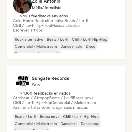
Zoila Antonio
Mídia/Jornalista
> 100 feedbacks enviados
Acid House
Rock alternativo
Beats / Lo-fi
Chill / Lo-fi Hip-Hop
Música clássica
Escrever artigos
Rock alternativo
Beats / Lo-fi
Chill / Lo-fi Hip-Hop
Comercial / Mainstream
Dance music
Disco
Dream pop
House music
Sungate Records
Selo
> 1300 feedbacks enviados
Afrobeat / Afropop
Beats / Lo-fi
Bossa nova
Chill / Lo-fi Hip-Hop
Comercial / Mainstream
Assinar artistas e/ou lançar suas músicas
Beats / Lo-fi
Bossa nova
Chill / Lo-fi Hip-Hop
Comercial / Mainstream
Dancehall
Dance pop
Hip-hop
Pop soul