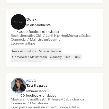
Dulaxi
Mídia/Jornalista
> 3000 feedbacks enviados
Rock alternativo
Chill / Lo-fi Hip-Hop
Música clássica
Comercial / Mainstream
Country
Escrever artigos
Rock alternativo
Música clássica
Comercial / Mainstream
Country
Dub
Funk
Hardcore
Hip-hop
NOVO
Tati Kapaya
Influenciador
< 100 feedbacks enviados
Música africana
Blues
Chill House
Música clássica
Comercial / Mainstream
Criar posts ou reels de impacto sobre artistas