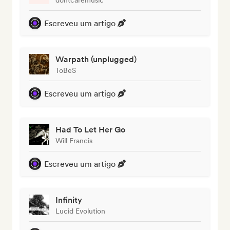
Escreveu um artigo
Warpath (unplugged)
ToBeS
Escreveu um artigo
Had To Let Her Go
Will Francis
Escreveu um artigo
Infinity
Lucid Evolution