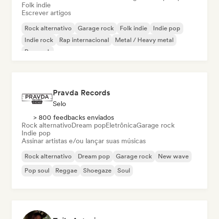
Folk indie
Escrever artigos
Rock alternativo
Garage rock
Folk indie
Indie pop
Indie rock
Rap internacional
Metal / Heavy metal
Pop rock
Pravda Records
Selo
> 800 feedbacks enviados
Rock alternativo
Dream pop
Eletrônica
Garage rock
Indie pop
Assinar artistas e/ou lançar suas músicas
Rock alternativo
Dream pop
Garage rock
New wave
Pop soul
Reggae
Shoegaze
Soul