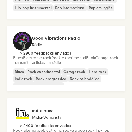
Hip-hop instrumental
Rap internacional
Rap em inglês
Good Vibrations Radio
Rádio
> 2900 feedbacks enviados
Blues
Electronic rock
Rock experimental
Funk
Garage rock
Transmitir artistas na rádio
Blues
Rock experimental
Garage rock
Hard rock
Indie rock
Rock progressivo
Rock psicodélico
Rock & Roll / Rock Clássico
indie now
Mídia/Jornalista
> 2400 feedbacks enviados
Rock alternativo
Electronic rock
Garage rock
Hip-hop