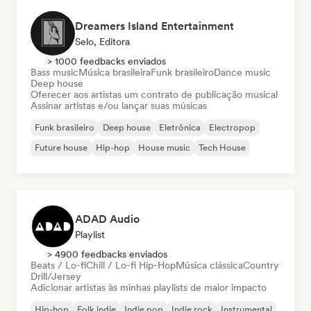
Dreamers Island Entertainment
Selo, Editora
> 1000 feedbacks enviados
Bass music
Música brasileira
Funk brasileiro
Dance music
Deep house
Oferecer aos artistas um contrato de publicação musical
Assinar artistas e/ou lançar suas músicas
Funk brasileiro
Deep house
Eletrônica
Electropop
Future house
Hip-hop
House music
Tech House
ADAD Audio
Playlist
> 4900 feedbacks enviados
Beats / Lo-fi
Chill / Lo-fi Hip-Hop
Música clássica
Country
Drill/Jersey
Adicionar artistas às minhas playlists de maior impacto
Hip-hop
Folk indie
Indie pop
Indie rock
Instrumental