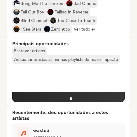
Bring Me The Horizon
Bad Omens
Fall Out Boy
Falling In Reverse
Blind Channel
Too Close To Touch
I See Stars
Zero 9:36
Ver tudo +7
Principais oportunidades
Escrever artigos
Adicionar artistas às minhas playlists de maior impacto
8
Recentemente, deu oportunidades a estes
artistas
wasted
dontcaremusic