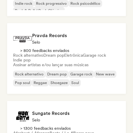
Indie rock
Rock progressivo
Rock psicodélico
Rock & Roll / Rock Clássico
Pravda Records
Selo
> 800 feedbacks enviados
Rock alternativo
Dream pop
Eletrônica
Garage rock
Indie pop
Assinar artistas e/ou lançar suas músicas
Rock alternativo
Dream pop
Garage rock
New wave
Pop soul
Reggae
Shoegaze
Soul
Sungate Records
Selo
> 1300 feedbacks enviados