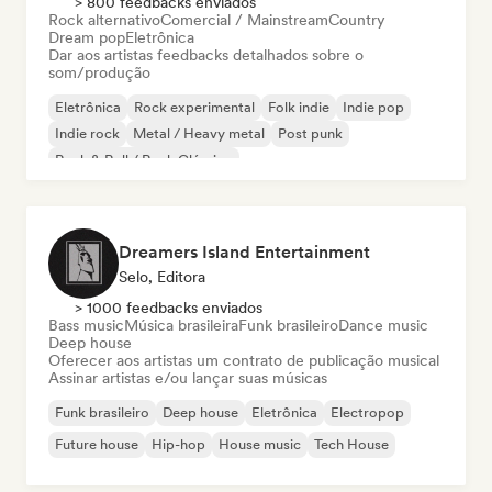
> 800 feedbacks enviados
Rock alternativo
Comercial / Mainstream
Country
Dream pop
Eletrônica
Dar aos artistas feedbacks detalhados sobre o
som/produção
Eletrônica
Rock experimental
Folk indie
Indie pop
Indie rock
Metal / Heavy metal
Post punk
Rock & Roll / Rock Clássico
Dreamers Island Entertainment
Selo, Editora
> 1000 feedbacks enviados
Bass music
Música brasileira
Funk brasileiro
Dance music
Deep house
Oferecer aos artistas um contrato de publicação musical
Assinar artistas e/ou lançar suas músicas
Funk brasileiro
Deep house
Eletrônica
Electropop
Future house
Hip-hop
House music
Tech House