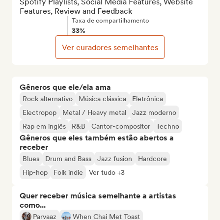
Spotify Playlists, Social Media Features, Website 
Features, Review and Feedback
Taxa de compartilhamento
33%
Ver curadores semelhantes
Gêneros que ele/ela ama
Rock alternativo
Música clássica
Eletrônica
Electropop
Metal / Heavy metal
Jazz moderno
Rap em inglês
R&B
Cantor-compositor
Techno
Gêneros que eles também estão abertos a
receber
Blues
Drum and Bass
Jazz fusion
Hardcore
Hip-hop
Folk indie
Ver tudo +3
Quer receber música semelhante a artistas
como...
Parvaaz
When Chai Met Toast