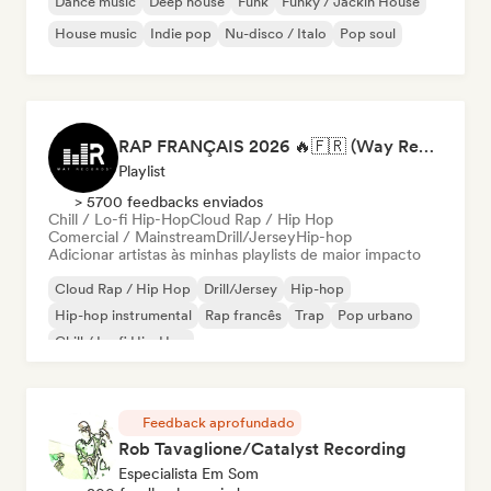
Dance music
Deep house
Funk
Funky / Jackin House
House music
Indie pop
Nu-disco / Italo
Pop soul
RAP FRANÇAIS 2026 🔥🇫🇷 (Way Records)
Playlist
> 5700 feedbacks enviados
Chill / Lo-fi Hip-Hop
Cloud Rap / Hip Hop
Comercial / Mainstream
Drill/Jersey
Hip-hop
Adicionar artistas às minhas playlists de maior impacto
Cloud Rap / Hip Hop
Drill/Jersey
Hip-hop
Hip-hop instrumental
Rap francês
Trap
Pop urbano
Chill / Lo-fi Hip-Hop
Feedback aprofundado
Rob Tavaglione/Catalyst Recording
Especialista Em Som