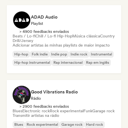
ADAD Audio
Playlist
> 4900 feedbacks enviados
Beats / Lo-fi
Chill / Lo-fi Hip-Hop
Música clássica
Country
Drill/Jersey
Adicionar artistas às minhas playlists de maior impacto
Hip-hop
Folk indie
Indie pop
Indie rock
Instrumental
Hip-hop instrumental
Rap internacional
Rap em inglês
Good Vibrations Radio
Rádio
> 2900 feedbacks enviados
Blues
Electronic rock
Rock experimental
Funk
Garage rock
Transmitir artistas na rádio
Blues
Rock experimental
Garage rock
Hard rock