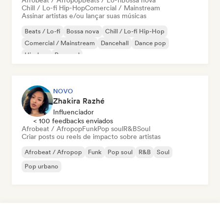
Afrobeat / Afropop
Beats / Lo-fi
Bossa nova
Chill / Lo-fi Hip-Hop
Comercial / Mainstream
Assinar artistas e/ou lançar suas músicas
Beats / Lo-fi
Bossa nova
Chill / Lo-fi Hip-Hop
Comercial / Mainstream
Dancehall
Dance pop
Hip-hop
Pop soul
NOVO
Zhakira Razhé
Influenciador
< 100 feedbacks enviados
Afrobeat / Afropop
Funk
Pop soul
R&B
Soul
Criar posts ou reels de impacto sobre artistas
Afrobeat / Afropop
Funk
Pop soul
R&B
Soul
Pop urbano