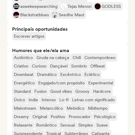
aswekeepsearching
Tejas Menon
GODLESS
Blackstratblues
Seedhe Maut
Principais oportunidades
Escrever artigos
Humores que ele/ela ama
Autêntico
Gruda na cabeça
Chill
Contemporâneo
Criativo
Curioso
Dançável
Sombrio
Offbeat
Downbeat
Dramático
Excêntrico
Eclético
Energético
Engajado/com propósito
Experimental
Standard
Fusion
Good vibes
Groovy
Hardcore
Único
Indie
Intenso
Lo-fi
Letras com significado
Mainstream
Melancólico
Melódico
Midtempo
Dreamy
Original
Positivo
Provocador
Psicológico
Relaxante
Romântico
Sensual
Simples
Suave
Surpreendente
Tropical
Subterrâneo
Cativante